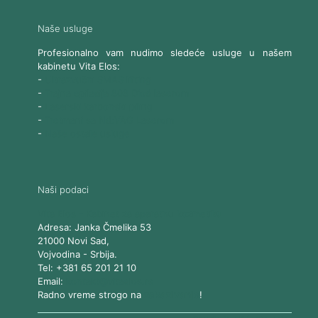
Naše usluge
Profesionalno vam nudimo sledeće usluge u našem
kabinetu Vita Elos:
-
Ultrazvučni SMAS lifting
-
Trajna epilacija 808 Diod laserom
-
Laserski karbonski piling
-
Tretmani sa Nd:YAG Laserom
-
Naše ostale usluge
Naši podaci
Vita Elos
-
Kabinet za aparatnu kozmetiku
Adresa:
Janka Čmelika 53
21000
Novi Sad
,
Vojvodina
-
Srbija
.
Tel:
+381 65 201 21 10
Email:
kontakt@vitaelos.rs
Radno vreme strogo na
zakazivanje
!