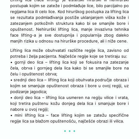
postupak kojim se zateže i podmlađuje lice, bilo parcijalno po
regijama lica ili celo lice. Kod hirurškog postupka za lifting lica
se rezultata podmlađivanja postiže uklanjanjem viška kože i
zatezanjem potkožnih struktura kako bi se smanjile bore i
opuštenost. Nehirurški lifting lica, manje invazivna tehnika
face lifting-a je sve dostupnija i popularnija zbog daleko
manjih rizika u odnosu na hirurške procedure, ali i niže cene.
Lifting lica može obuhvatati različite regije lica, zavisno od
potreba i želja pacijenta. Najčešće regije koje se tretiraju su:
• gornji deo lica – lifting lica koji se fokusira na zatezanje
čela, obrva i gornjeg dela lica kako bi se smanjile bore na
čelu i opuštenost obrva;
• srednji deo lica – lifting lica koji obuhvata područje obraza i
kojim se smanjuje opuštenost obraza i bore u ovoj regiji, uz
podizanje jagodica;
• donji deo lica – lifting lica usmeren na regiju vilice i vrata,
koji tretira puštenu kožu donjeg dela lica i smanjuje bore i
nabore u ovoj regiji;
• mini lifting lica – face lifting kojim se zatežu specifične
regije lica sa blažom opuštenošću, najčešće obrazi ili vilica.