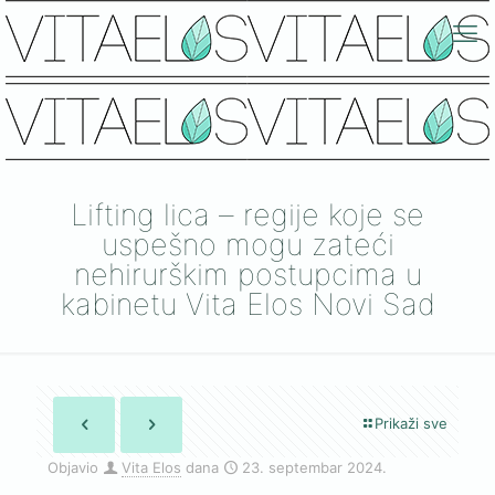
Lifting lica – regije koje se
uspešno mogu zateći
nehirurškim postupcima u
kabinetu Vita Elos Novi Sad
Prikaži sve
Objavio
Vita Elos
dana
23. septembar 2024.