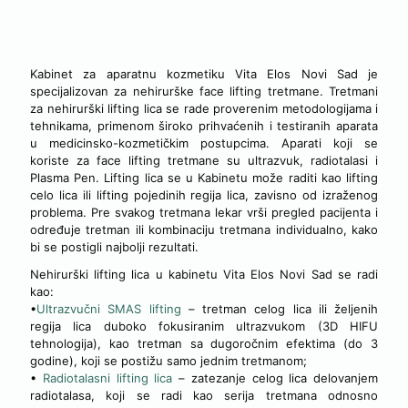
NEHIRURŠKI POSTUPCI LIFTINGA LICA
Kabinet za aparatnu kozmetiku Vita Elos Novi Sad je
specijalizovan za nehirurške face lifting tretmane. Tretmani
za nehirurški lifting lica se rade proverenim metodologijama i
tehnikama, primenom široko prihvaćenih i testiranih aparata
u medicinsko-kozmetičkim postupcima. Aparati koji se
koriste za face lifting tretmane su ultrazvuk, radiotalasi i
Plasma Pen. Lifting lica se u Kabinetu može raditi kao lifting
celo lica ili lifting pojedinih regija lica, zavisno od izraženog
problema. Pre svakog tretmana lekar vrši pregled pacijenta i
određuje tretman ili kombinaciju tretmana individualno, kako
bi se postigli najbolji rezultati.
Nehirurški lifting lica u kabinetu Vita Elos Novi Sad se radi
kao:
•
Ultrazvučni SMAS lifting
– tretman celog lica ili željenih
regija lica duboko fokusiranim ultrazvukom (3D HIFU
tehnologija), kao tretman sa dugoročnim efektima (do 3
godine), koji se postižu samo jednim tretmanom;
•
Radiotalasni lifting lica
– zatezanje celog lica delovanjem
radiotalasa, koji se radi kao serija tretmana odnosno