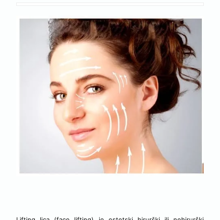
LIFTING LICA – REGIJE
Lifting lica (face lifting) je estetski hirurški ili nehirurški