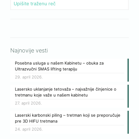
Najnovije vesti
Posebna usluga u našem Kabinetu – obuka za
Ultrazvučni SMAS lifting terapiju
29. april 2026.
Lasersko uklanjanje tetovaža – najvažnije činjenice o
tretmanu koje važe u našem kabinetu
27. april 2026.
Laserski karbonski piling – tretman koji se preporučuje
pre 3D HIFU tretmana
24. april 2026.