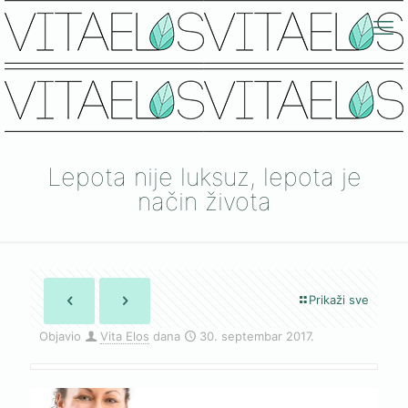
Lepota nije luksuz, lepota je
način života
Prikaži sve
Objavio
Vita Elos
dana
30. septembar 2017.