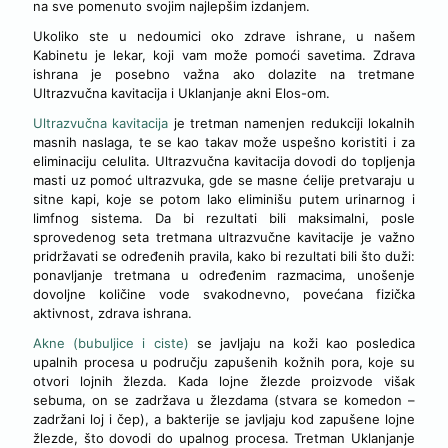
na sve pomenuto svojim najlepšim izdanjem.
Ukoliko ste u nedoumici oko zdrave ishrane, u našem
Kabinetu je lekar, koji vam može pomoći savetima. Zdrava
ishrana je posebno važna ako dolazite na tretmane
Ultrazvučna kavitacija i Uklanjanje akni Elos-om.
Ultrazvučna kavitacija
je tretman namenjen redukciji lokalnih
masnih naslaga, te se kao takav može uspešno koristiti i za
eliminaciju celulita. Ultrazvučna kavitacija dovodi do topljenja
masti uz pomoć ultrazvuka, gde se masne ćelije pretvaraju u
sitne kapi, koje se potom lako eliminišu putem urinarnog i
limfnog sistema. Da bi rezultati bili maksimalni, posle
sprovedenog seta tretmana ultrazvučne kavitacije je važno
pridržavati se određenih pravila, kako bi rezultati bili što duži:
ponavljanje tretmana u određenim razmacima, unošenje
dovoljne količine vode svakodnevno, povećana fizička
aktivnost, zdrava ishrana.
Akne (bubuljice i ciste)
se javljaju na koži kao posledica
upalnih procesa u području zapušenih kožnih pora, koje su
otvori lojnih žlezda. Kada lojne žlezde proizvode višak
sebuma, on se zadržava u žlezdama (stvara se komedon –
zadržani loj i čep), a bakterije se javljaju kod zapušene lojne
žlezde, što dovodi do upalnog procesa. Tretman Uklanjanje