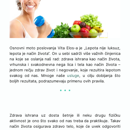
Osnovni moto poslovanja Vita Elos-a je „Lepota nije luksuz,
lepota je način života“. On u sebi sadrži više važnih činjenica
na koje se oslanja naš rad: zdrava ishrana kao način života,
vrhunska i svakodnevna nega lica i tela kao način života –
jednom rečju zdrav život i negovanje, koje rezultira lepotom
svakog od nas. Mnoge naše
usluge
, u cilju dobijanja što
boljih rezultata, podrazumevaju primenu ovih pravila.
ZDRAVA ISHRANA
Zdrava ishrana uz dosta šetnje ili neku drugu fizičku
aktivnost je ono što svako od nas treba da praktikuje. Takav
način života osigurava zdravo telo, koje će uvek odgovoriti