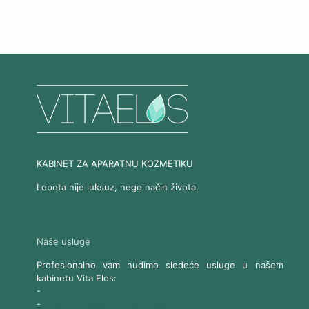
KABINET ZA APARATNU KOZMETIKU
Lepota nije luksuz, nego način života.
Naše usluge
Profesionalno vam nudimo sledeće usluge u našem
kabinetu Vita Elos:
-
Ultrazvučni SMAS lifting
-
Trajna epilacija 808 Diod laserom