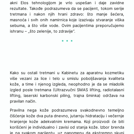
akni Elos tehnologijom je vrlo uspešan i daje zavidne
rezultate. Takođe podrazumeva da se pacijent, tokom serije
tretmana i nakon njih hrani zdravo: što manje šećera,
masnoća i svih onih namirnica koje izazivaju stvaranje viška
sebuma, a što više vode. Ovim pacijentima preporučujemo
ishranu – „što zelenije, to zdravije“.
NEGA KOŽE
Kako su ostali tretmani u Kabinetu za aparatnu kozmetiku
više vezani za lice i telo u smislu poboljšavanja kvaliteta
kože, a time i njenog izgleda, neophodno je da se mladolik
izgled posle tretmana (Ultrazvučni SMAS lifting, radiotalasni
lifting, laserski karbonski piling, trajna šminka) održava na
pravilan način.
Pravilna nega kože podrazumeva svakodnevno temeljno
čišćenje kože dva puta dnevno, jutarnju hidrataciju i večernje
hranjenje kože adekvatnim kremama. Koji proizvodi će biti
korišćeni je individualno i zavisi od stanja kože. Izbor brenda
je na svakom pacijentu, uz napomenu da ekstremno skupi