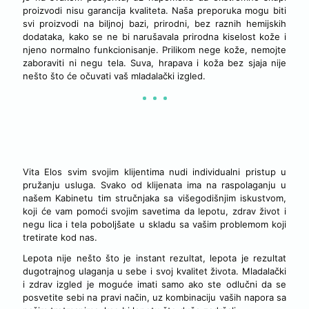
proizvodi nisu garancija kvaliteta. Naša preporuka mogu biti
svi proizvodi na biljnoj bazi, prirodni, bez raznih hemijskih
dodataka, kako se ne bi narušavala prirodna kiselost kože i
njeno normalno funkcionisanje. Prilikom nege kože, nemojte
zaboraviti ni negu tela. Suva, hrapava i koža bez sjaja nije
nešto što će očuvati vaš mladalački izgled.
LEPOTA JE NAČIN ŽIVOTA
Vita Elos svim svojim klijentima nudi individualni pristup u
pružanju usluga. Svako od klijenata ima na raspolaganju u
našem Kabinetu tim stručnjaka sa višegodišnjim iskustvom,
koji će vam pomoći svojim savetima da lepotu, zdrav život i
negu lica i tela poboljšate u skladu sa vašim problemom koji
tretirate kod nas.
Lepota nije nešto što je instant rezultat, lepota je rezultat
dugotrajnog ulaganja u sebe i svoj kvalitet života. Mladalački
i zdrav izgled je moguće imati samo ako ste odlučni da se
posvetite sebi na pravi način, uz kombinaciju vaših napora sa