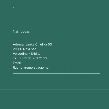
-
Laserski karbonski piling
-
Tretmani sa Nd:YAG Laserom
-
Naše ostale usluge
Naši podaci
Vita Elos
-
Kabinet za aparatnu kozmetiku
Adresa:
Janka Čmelika 53
21000
Novi Sad
,
Vojvodina
-
Srbija
.
Tel:
+381 65 201 21 10
Email:
kontakt@vitaelos.rs
Radno vreme strogo na
zakazivanje
!
Pravila korišćenja sajta