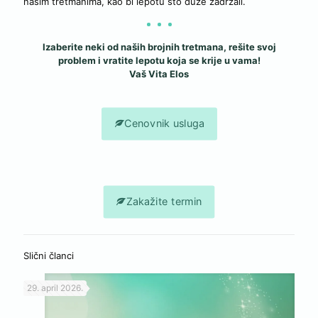
našim tretmanima, kao bi lepotu što duže zadržali.
Izaberite neki od naših brojnih tretmana, rešite svoj
problem i vratite lepotu koja se krije u vama!
Vaš Vita Elos
Cenovnik usluga
Zakažite termin
Slični članci
29. april 2026.