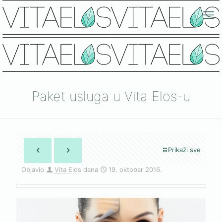
Paket usluga u Vita Elos-u
Prikaži sve
Objavio
Vita Elos
dana
19. oktobar 2016.