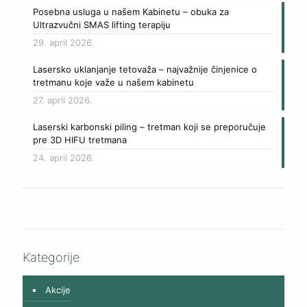
Posebna usluga u našem Kabinetu – obuka za
Ultrazvučni SMAS lifting terapiju
29. april 2026.
Lasersko uklanjanje tetovaža – najvažnije činjenice o
tretmanu koje važe u našem kabinetu
27. april 2026.
Laserski karbonski piling – tretman koji se preporučuje
pre 3D HIFU tretmana
24. april 2026.
Kategorije
Akcije