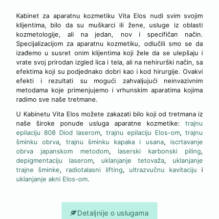
Kabinet za aparatnu kozmetiku Vita Elos nudi svim svojim
klijentima, bilo da su muškarci ili žene, usluge iz oblasti
kozmetologije, ali na jedan, nov i specifičan način.
Specijalizacijom za aparatnu kozmetiku, odlučili smo se da
izađemo u susret onim klijentima koji žele da se ulepšaju i
vrate svoj prirodan izgled lica i tela, ali na nehirurški način, sa
efektima koji su podjednako dobri kao i kod hirurgije. Ovakvi
efekti i rezultati su mogući zahvaljujući neinvazivnim
metodama koje primenjujemo i vrhunskim aparatima kojima
radimo sve naše tretmane.
U Kabinetu Vita Elos možete zakazati bilo koji od tretmana iz
naše široke ponude usluga aparatne kozmetike:
trajnu
epilaciju 808 Diod laserom
,
trajnu epilaciju Elos-om
,
trajnu
šminku obrva
,
trajnu šminku kapaka i usana
,
iscrtavanje
obrva japanskom metodom
,
laserski karbonski piling
,
depigmentaciju laserom
,
uklanjanje tetovaža
,
uklanjanje
trajne šminke
,
radiotalasni lifting
,
ultrazvučnu kavitaciju
i
uklanjanje akni Elos-om
.
Detaljnije o uslugama