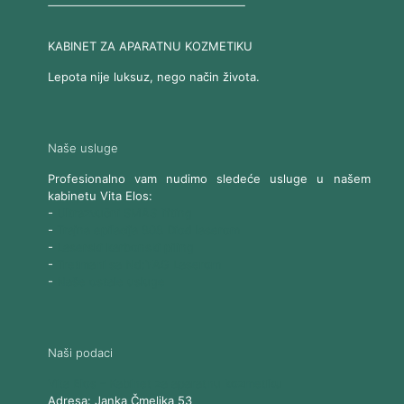
KABINET ZA APARATNU KOZMETIKU
Lepota nije luksuz, nego način života.
Naše usluge
Profesionalno vam nudimo sledeće usluge u našem
kabinetu Vita Elos:
-
Ultrazvučni SMAS lifting
-
Trajna epilacija 808 Diod laserom
-
Laserski karbonski piling
-
Tretmani sa Nd:YAG Laserom
-
Naše ostale usluge
Naši podaci
Vita Elos
-
Kabinet za aparatnu kozmetiku
Adresa:
Janka Čmelika 53