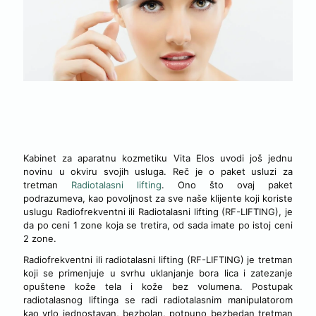
PAKET USLUGA ZA TRETMAN RADIOTALASNI LIFTING
Kabinet za aparatnu kozmetiku Vita Elos uvodi još jednu
novinu u okviru svojih usluga. Reč je o paket usluzi za
tretman
Radiotalasni lifting
. Ono što ovaj paket
podrazumeva, kao povoljnost za sve naše klijente koji koriste
uslugu Radiofrekventni ili Radiotalasni lifting (RF-LIFTING), je
da po ceni 1 zone koja se tretira, od sada imate po istoj ceni
2 zone.
Radiofrekventni ili radiotalasni lifting (RF-LIFTING) je tretman
koji se primenjuje u svrhu uklanjanje bora lica i zatezanje
opuštene kože tela i kože bez volumena. Postupak
radiotalasnog liftinga se radi radiotalasnim manipulatorom
kao vrlo jednostavan, bezbolan, potpuno bezbedan tretman