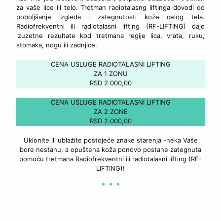
za vaše lice ili telo. Tretman radiotalasng liftinga dovodi do
poboljšanje izgleda i zategnutosti kože celog tela.
Radiofrekventni ili radiotalasni lifting (RF-LIFTING) daje
izuzetne rezultate kod tretmana regije lica, vrata, ruku,
stomaka, nogu ili zadnjice.
CENA USLUGE RADIOTALASNI LIFTING
ZA 1 ZONU
RSD 2.000,00
CENA USLUGE RADIOTALASNI LIFTING
ZA 2 ZONE
RSD 2.000,00
Uklonite ili ublažite postojeće znake starenja -neka Vaše
bore nestanu, a opuštena koža ponovo postane zategnuta
pomoću tretmana Radiofrekventni ili radiotalasni lifting (RF-
LIFTING)!
OSTALE NAŠE USLUGE