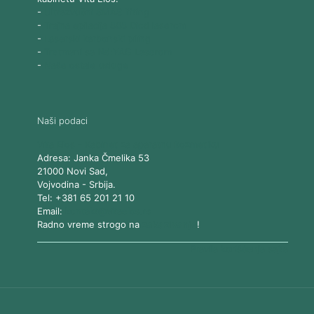
-
Ultrazvučni SMAS lifting
-
Trajna epilacija 808 Diod laserom
-
Laserski karbonski piling
-
Tretmani sa Nd:YAG Laserom
-
Naše ostale usluge
Naši podaci
Vita Elos
-
Kabinet za aparatnu kozmetiku
Adresa:
Janka Čmelika 53
21000
Novi Sad
,
Vojvodina
-
Srbija
.
Tel:
+381 65 201 21 10
Email:
kontakt@vitaelos.rs
Radno vreme strogo na
zakazivanje
!
Pravila korišćenja sajta