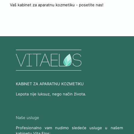
Vaš kabinet za aparatnu kozmetiku - posetite nas!
KABINET ZA APARATNU KOZMETIKU
Lepota nije luksuz, nego način života.
Naše usluge
Profesionalno vam nudimo sledeće usluge u našem
kabinetu Vita Elos: