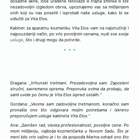
dosadne akne, loše urađene tetovaže ili trajna šminka ili ste
nezadovoljni izgledom obrva, upoznajemo vas sa mišljenjem
onih koji su nas posetili i isprobali naše usluge, kako bi se
odlučili za Vita Elos.
Kabinet za aparatnu kozmetiku Vita Elos vam na najstručniji i
najpouzdaniji način, po vrlo povoljnim cenama, nudi sve svoje
usluge
, što i drugi mogu da potvrde.
NEKI OD UTISAKA O NAMA
Dragana:
„Vrhunski tretmani. Prezadovoljna sam. Zaposleni
stručni, savremena oprema. Preporuka svima da probaju, da
sami uvide po čemu je Vita Elos ispred ostalih.“
Gordana:
„Veoma sam zadovoljna tretmanom, konačno sam
pronašla ono što odgovara mojim potrebama i iskreno
preporučujem usluge kabineta Vita Elos.“
Ana: „
Savršen rad, visoka profesionalnost, povoljne cene. Po
mom mišljenju, najbolja kozmetičarka u Novom Sadu. Što je
meni bilo vrlo važno je i to da gospođa Marina odradi ono što