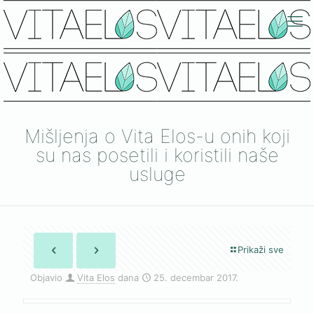
Mišljenja o Vita Elos-u onih koji
su nas posetili i koristili naše
usluge
Prikaži sve
Objavio
Vita Elos
dana
25. decembar 2017.