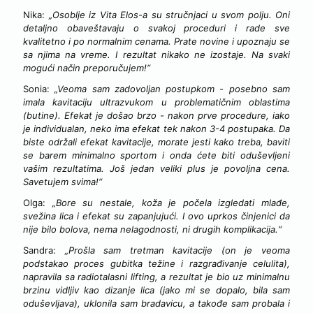
Nika:
„Osoblje iz Vita Elos-a su stručnjaci u svom polju. Oni
detaljno obaveštavaju o svakoj proceduri i rade sve
kvalitetno i po normalnim cenama. Prate novine i upoznaju se
sa njima na vreme. I rezultat nikako ne izostaje. Na svaki
mogući način preporučujem!“
Sonia:
„Veoma sam zadovoljan postupkom - posebno sam
imala kavitaciju ultrazvukom u problematičnim oblastima
(butine). Efekat je došao brzo - nakon prve procedure, iako
je individualan, neko ima efekat tek nakon 3-4 postupaka. Da
biste održali efekat kavitacije, morate jesti kako treba, baviti
se barem minimalno sportom i onda ćete biti oduševljeni
vašim rezultatima. Još jedan veliki plus je povoljna cena.
Savetujem svima!“
Olga:
„Bore su nestale, koža je počela izgledati mlađe,
svežina lica i efekat su zapanjujući. I ovo uprkos činjenici da
nije bilo bolova, nema nelagodnosti, ni drugih komplikacija.“
Sandra:
„Prošla sam tretman kavitacije (on je veoma
podstakao proces gubitka težine i razgrađivanje celulita),
napravila sa radiotalasni lifting, a rezultat je bio uz minimalnu
brzinu vidljiv kao dizanje lica (jako mi se dopalo, bila sam
oduševljava), uklonila sam bradavicu, a takođe sam probala i