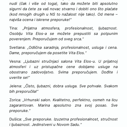
nudi (čak i više od toga), tako da možete biti apsolutno
sigurni da ćete za vaš novac stvarno i dobiti ono što plaćate
(kod mnogih drugih u NS to nažalost nije tako). Od mene –
najviša ocena i iskrene preporuke!“
Tina: „
Prijatna atmosfera, profesionalnost, ljubaznost.
Osoblju Vita Elos-a se možete prepustiti sa potpunim
poverenjem. Preporučujem od sveg srca.“
Svetlana:
„Odlična saradnja, profesionalnost, usluga i cena.
Dame, preporučujem da posetite Vita Elos.“
Vesna:
„Ljubazni stručnjaci salona Vita Elos-u. U prijatnoj
atmosferi i uz pristupačne cene dobijamo usluge na
obostrano zadovoljstvo. Svima preporučujem. Dođite i
uverite se!“
Jelena:
„Čisto, ljubazni, dobra usluga. Sve pohvale. Svakom
bih preporučila!“
Zorica:
„Vrhunski salon. Kvalitetno, perfektno, osmeh na licu
zagarantovan. Marina apsolutno zna svoj posao. Sve
preporuke.“
Dušica:
„Sve preporuke. Izuzetna profesionalnost, stručnost
i ljubaznost. Jedinstveni u Novom Sadu.“