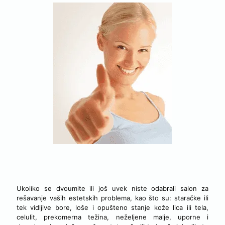
VITA ELOS - PRAVO MESTO ZA VAS
Ukoliko se dvoumite ili još uvek niste odabrali salon za
rešavanje vaših estetskih problema, kao što su: staračke ili
tek vidljive bore, loše i opušteno stanje kože lica ili tela,
celulit, prekomerna težina, neželjene malje, uporne i