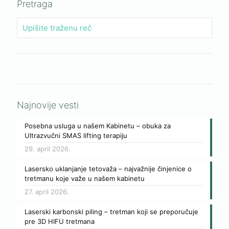
Pretraga
Najnovije vesti
Posebna usluga u našem Kabinetu – obuka za
Ultrazvučni SMAS lifting terapiju
29. april 2026.
Lasersko uklanjanje tetovaža – najvažnije činjenice o
tretmanu koje važe u našem kabinetu
27. april 2026.
Laserski karbonski piling – tretman koji se preporučuje
pre 3D HIFU tretmana