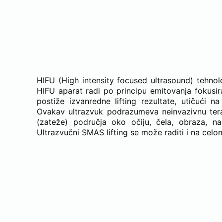
KOJA TEHNOLOGI
HIFU (High intensity focused ultrasound) tehnolog
HIFU aparat radi po principu emitovanja fokusira
postiže izvanredne lifting rezultate, utičući
Ovakav ultrazvuk podrazumeva neinvazivnu terap
(zateže) područja oko očiju, čela, obraza, na
Ultrazvučni SMAS lifting se može raditi i na celo
EFEKTI NE