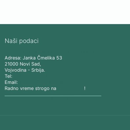
Naši podaci
Vita Elos
-
Kabinet za aparatnu kozmetiku
Adresa:
Janka Čmelika 53
21000
Novi Sad
,
Vojvodina
-
Srbija
.
Tel:
+381 65 201 21 10
Email:
kontakt@vitaelos.rs
Radno vreme strogo na
zakazivanje
!
Pravila korišćenja sajta