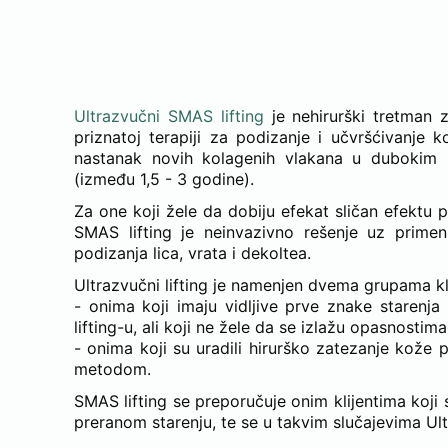
ŠTA JE N
Ultrazvučni SMAS lifting
je nehirurški tretman z
priznatoj terapiji za podizanje i učvršćivanje 
nastanak novih kolagenih vlakana u dubokim s
(između 1,5 - 3 godine).
Za one koji žele da dobiju efekat sličan efektu p
SMAS lifting je neinvazivno rešenje uz prime
podizanja lica, vrata i dekoltea.
Ultrazvučni lifting je namenjen dvema grupama kl
- onima koji imaju vidljive prve znake starenj
lifting-u, ali koji ne žele da se izlažu opasnostim
- onima koji su uradili hirurško zatezanje kože
metodom.
SMAS lifting se preporučuje onim klijentima koji s
preranom starenju, te se u takvim slučajevima Ult