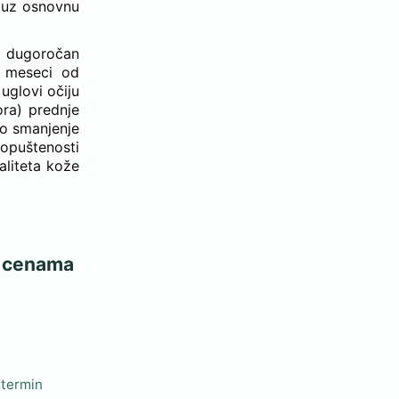
i uz osnovnu
 i dugoročan
6 meseci od
 uglovi očiju
ora) prednje
no smanjenje
 opuštenosti
aliteta kože
im cenama
 termin