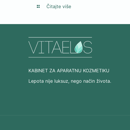
Čitajte više
KABINET ZA APARATNU KOZMETIKU
Lepota nije luksuz, nego način života.