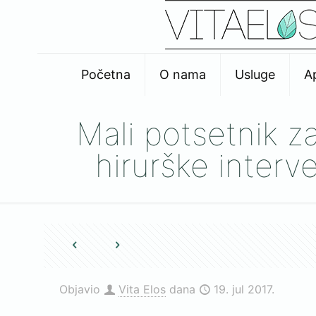
Početna
O nama
Usluge
A
Mali potsetnik z
hirurške interve
Objavio
Vita Elos
dana
19. jul 2017.