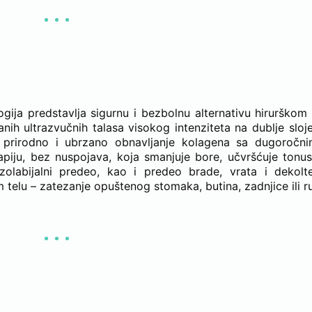
JA SE KORISTI ZA SMAS LIFTING
ija predstavlja sigurnu i bezbolnu alternativu hirurškom li
nih ultrazvučnih talasa visokog intenziteta na dublje sloj
 na prirodno i ubrzano obnavljanje kolagena sa dugoročni
iju, bez nuspojava, koja smanjuje bore, učvršćuje tonus 
zolabijalni predeo, kao i predeo brade, vrata i dekolt
m telu – zatezanje opuštenog stomaka, butina, zadnjice ili r
HIRURŠKOG SMAS LIFTINGA