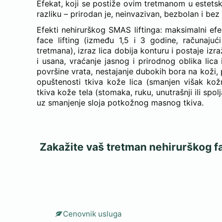
Efekat, koji se postiže ovim tretmanom u estetsk
razliku – prirodan je, neinvazivan, bezbolan i bez
Efekti nehirurškog SMAS liftinga: maksimalni ef
face lifting (između 1,5 i 3 godine, računaj
tretmana), izraz lica dobija konturu i postaje izr
i usana, vraćanje jasnog i prirodnog oblika lica
površine vrata, nestajanje dubokih bora na koži
opuštenosti tkiva kože lica (smanjen višak kož
tkiva kože tela (stomaka, ruku, unutrašnji ili spo
uz smanjenje sloja potkožnog masnog tkiva.
Zakažite vaš tretman nehirurškog fa
Cenovnik usluga