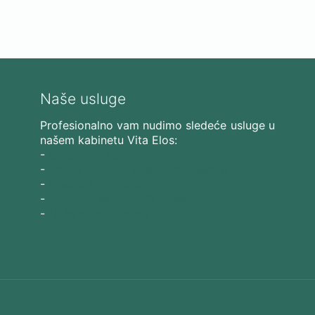
Naše usluge
Profesionalno vam nudimo sledeće usluge u
našem kabinetu Vita Elos:
-
Ultrazvučni SMAS lifting
-
Trajna epilacija 808 Diod laserom
-
Laserski karbonski piling
-
Tretmani sa Nd:YAG Laserom
-
Naše ostale usluge