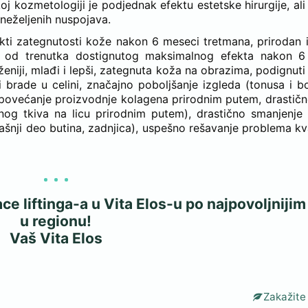
oj kozmetologiji je podjednak efektu estetske hirurgije, al
 neželjenih nuspojava.
ekti zategnutosti kože nakon 6 meseci tretmana, prirodan
ući od trenutka dostignutog maksimalnog efekta nakon 
aženiji, mlađi i lepši, zategnuta koža na obrazima, podignuti
 i brade u celini, značajno poboljšanje izgleda (tonusa i b
, povećanje proizvodnje kolagena prirodnim putem, drastič
nog tkiva na licu prirodnim putem), drastično smanjenje
ljašnji deo butina, zadnjica), uspešno rešavanje problema kv
ce liftinga-a u Vita Elos-u po najpovoljnij
u regionu!
Vaš Vita Elos
Zakažite