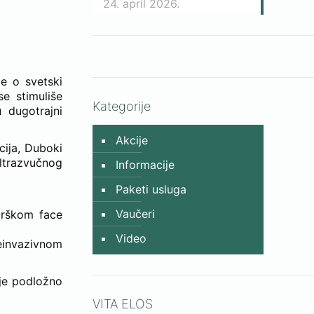
24. april 2026.
je o svetski
se stimuliše
Kategorije
 dugotrajni
Akcije
cija, Duboki
ltrazvučnog
Informacije
Paketi usluga
Vaučeri
rurškom face
Video
neinvazivnom
 je podložno
VITA ELOS