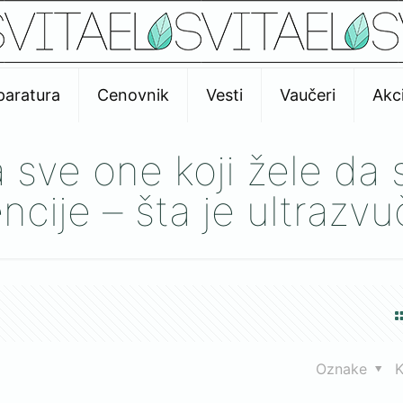
paratura
Cenovnik
Vesti
Vaučeri
Akci
a sve one koji žele d
ncije – šta je ultrazv
Oznake
K