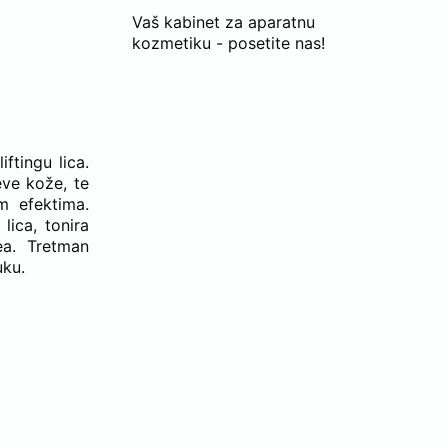
Vaš kabinet za aparatnu
kozmetiku - posetite nas!
ftingu lica.
eve kože, te
m efektima.
lica, tonira
ea. Tretman
uku.