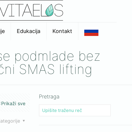
je
Edukacija
Kontakt
a se podmlade bez
učni SMAS lifting
Pretraga
Prikaži sve
ategorije