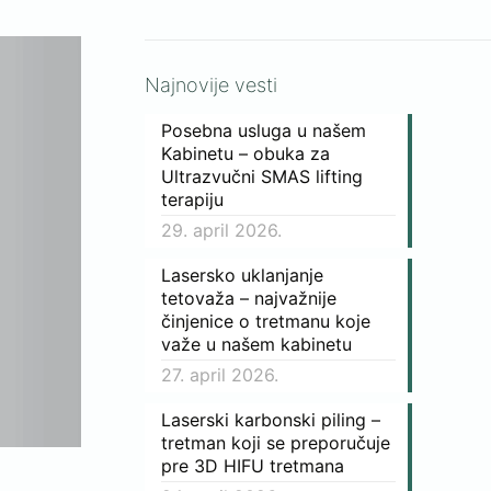
Najnovije vesti
Posebna usluga u našem
Kabinetu – obuka za
Ultrazvučni SMAS lifting
terapiju
29. april 2026.
Lasersko uklanjanje
tetovaža – najvažnije
činjenice o tretmanu koje
važe u našem kabinetu
27. april 2026.
Laserski karbonski piling –
tretman koji se preporučuje
pre 3D HIFU tretmana