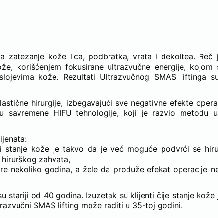
EHIRURŠKI SMAS LIFTING?
a zatezanje kože lica, podbratka, vrata i dekoltea. Reč 
kože, korišćenjem fokusirane ultrazvučne energije, kojom 
lojevima kože. Rezultati Ultrazvučnog SMAS liftinga su
lastične hirurgije, izbegavajući sve negativne efekte opera
nu savremene HIFU tehnologije, koji je razvio metodu u
ijenata:
a i stanje kože je takvo da je već moguće podvrći se hi
a hirurškog zahvata,
 pre nekoliko godina, a žele da produže efekat operacije 
u stariji od 40 godina. Izuzetak su klijenti čije stanje kože
razvučni SMAS lifting može raditi u 35-toj godini.