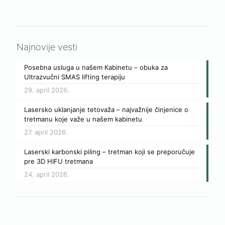
Najnovije vesti
Posebna usluga u našem Kabinetu – obuka za
Ultrazvučni SMAS lifting terapiju
29. april 2026.
Lasersko uklanjanje tetovaža – najvažnije činjenice o
tretmanu koje važe u našem kabinetu
27. april 2026.
Laserski karbonski piling – tretman koji se preporučuje
pre 3D HIFU tretmana
24. april 2026.