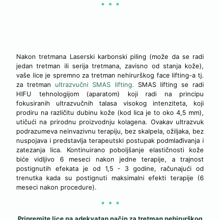
ULTRAZVUČNI SMAS LIFTING
Nakon tretmana Laserski karbonski piling (može da se radi
jedan tretman ili serija tretmana, zavisno od stanja kože),
vaše lice je spremno za tretman nehirurškog face lifting-a tj.
za tretman
ultrazvučni SMAS lifting.
SMAS lifting se radi
HIFU tehnologijom (aparatom) koji radi na principu
fokusiranih ultrazvučnih talasa visokog intenziteta, koji
prodiru na različitu dubinu kože (kod lica je to oko 4,5 mm),
utičući na prirodnu proizvodnju kolagena. Ovakav ultrazvuk
podrazumeva neinvazivnu terapiju, bez skalpela, ožiljaka, bez
nuspojava i predstavlja terapeutski postupak podmlađivanja i
zatezanja lica. Kontinuirano poboljšanje elastičnosti kože
biće vidljivo 6 meseci nakon jedne terapije, a trajnost
postignutih efekata je od 1,5 - 3 godine, računajući od
trenutka kada su postignuti maksimalni efekti terapije (6
meseci nakon procedure).
Pripremite lice na adekvatan način za tretman nehirurškog