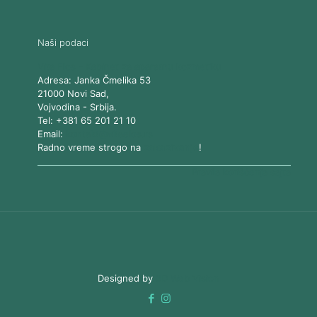
Naši podaci
Vita Elos
-
Kabinet za aparatnu kozmetiku
Adresa:
Janka Čmelika 53
21000
Novi Sad
,
Vojvodina
-
Srbija
.
Tel:
+381 65 201 21 10
Email:
kontakt@vitaelos.rs
Radno vreme strogo na
zakazivanje
!
Pravila korišćenja sajta
Designed by
3D Web Vision