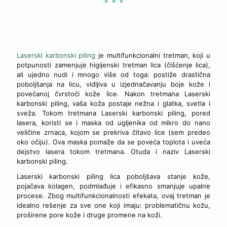
LASERSKI KARBONSKI PILING LICA
Laserski karbonski piling
je multifunkcionalni tretman, koji u
potpunosti zamenjuje higijenski tretman lica (čišćenje lica),
ali ujedno nudi i mnogo više od toga: postiže drastična
poboljšanja na licu, vidljiva u izjednačavanju boje kože i
povećanoj čvrstoći kože lice. Nakon tretmana Laserski
karbonski piling, vaša koža postaje nežna i glatka, svetla i
sveža. Tokom tretmana Laserski karbonski piling, pored
lasera, koristi se i maska od ugljenika od mikro do nano
veličine zrnaca, kojom se prekriva čitavo lice (sem predeo
oko očiju). Ova maska pomaže da se poveća toplota i uveća
dejstvo lasera tokom tretmana. Otuda i naziv Laserski
karbonski piling.
Laserski karbonski piling lica poboljšava stanje kože,
pojačava kolagen, podmlađuje i efikasno smanjuje upalne
procese. Zbog multifunkcionalnosti efekata, ovaj tretman je
idealno rešenje za sve one koji imaju: problematičnu kožu,
proširene pore kože i druge promene na koži.