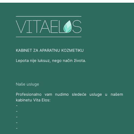
KABINET ZA APARATNU KOZMETIKU
Lepota nije luksuz, nego način života.
Naše usluge
Profesionalno vam nudimo sledeće usluge u našem
kabinetu Vita Elos:
-
Ultrazvučni SMAS lifting
-
Trajna epilacija 808 Diod laserom
-
Laserski karbonski piling
-
Tretmani sa Nd:YAG Laserom
-
Naše ostale usluge