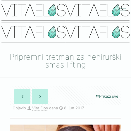
Pripremni tretman za nehirurški
smas lifting
Prikaži sve
Objavio
Vita Elos
dana
8. jun 2017.