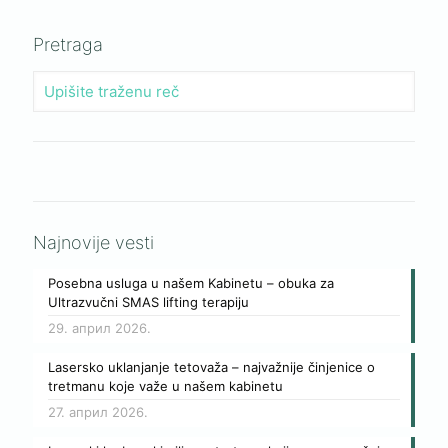
Pretraga
Najnovije vesti
Posebna usluga u našem Kabinetu – obuka za
Ultrazvučni SMAS lifting terapiju
29. април 2026.
Lasersko uklanjanje tetovaža – najvažnije činjenice o
tretmanu koje važe u našem kabinetu
27. април 2026.