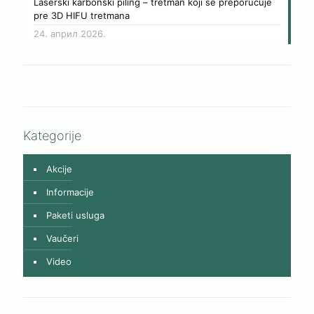
Laserski karbonski piling – tretman koji se preporučuje
pre 3D HIFU tretmana
24. април 2026.
Kategorije
Akcije
Informacije
Paketi usluga
Vaučeri
Video