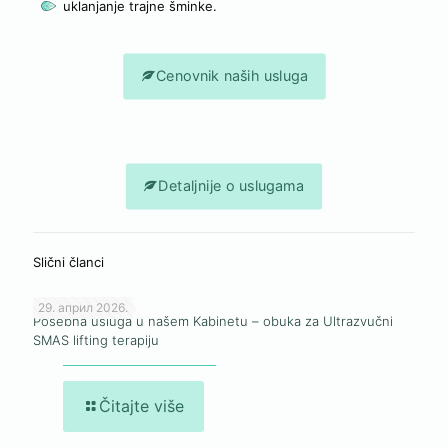
uklanjanje trajne šminke.
Cenovnik naših usluga
Detaljnije o uslugama
Slični članci
29. април 2026.
Posebna usluga u našem Kabinetu – obuka za Ultrazvučni
SMAS lifting terapiju
Čitajte više