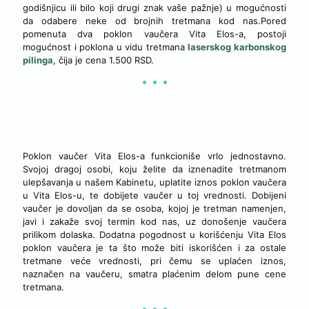
godišnjicu ili bilo koji drugi znak vaše pažnje) u mogućnosti
da odabere neke od brojnih tretmana kod nas.Pored
pomenuta dva poklon vaučera Vita Elos-a, postoji
mogućnost i poklona u vidu tretmana
laserskog karbonskog
pilinga
, čija je cena 1.500 RSD.
KAKO FUNKCIONIŠE POKLON VAUČER?
Poklon vaučer Vita Elos-a funkcioniše vrlo jednostavno.
Svojoj dragoj osobi, koju želite da iznenadite tretmanom
ulepšavanja u našem Kabinetu, uplatite iznos poklon vaučera
u Vita Elos-u, te dobijete vaučer u toj vrednosti. Dobijeni
vaučer je dovoljan da se osoba, kojoj je tretman namenjen,
javi i zakaže svoj termin kod nas, uz donošenje vaučera
prilikom dolaska. Dodatna pogodnost u korišćenju Vita Elos
poklon vaučera je ta što može biti iskorišćen i za ostale
tretmane veće vrednosti, pri čemu se uplaćen iznos,
naznačen na vaučeru, smatra plaćenim delom pune cene
tretmana.