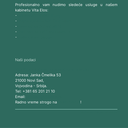
Profesionalno vam nudimo sledeće usluge u našem
kabinetu Vita Elos:
-
Ultrazvučni SMAS lifting
-
Trajna epilacija 808 Diod laserom
-
Laserski karbonski piling
-
Tretmani sa Nd:YAG Laserom
-
Naše ostale usluge
Naši podaci
Vita Elos
-
Kabinet za aparatnu kozmetiku
Adresa:
Janka Čmelika 53
21000
Novi Sad
,
Vojvodina
-
Srbija
.
Tel:
+381 65 201 21 10
Email:
kontakt@vitaelos.rs
Radno vreme strogo na
zakazivanje
!
Pravila korišćenja sajta