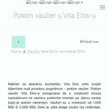
Poklon vaučer u Vita Elos-u
Prikaži sve
Objavio
Vita Elos
dana
23. септембар 2016.
ŠTA JE POKLON VAUČER?
Kabinet za aparatnu kozmetiku Vita Elos svim svojim
klijentima nudi posebnu pogodnost - poklon vaučer. Poklon
vaučer Vita Elos-a omogućava da u vrednosti iznosa
naznačenom na vaučeru poklonite tretman po izboru osobe
kojoj je poklon namenjen. Vaučeri su u vrednosti od 1.000
RSD ili 2.000 RSD, čime je vaša draga osoba (za rođendan,