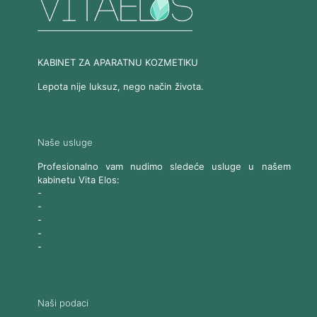
KABINET ZA APARATNU KOZMETIKU
Lepota nije luksuz, nego način života.
Naše usluge
Profesionalno vam nudimo sledeće usluge u našem
kabinetu Vita Elos:
-
Ultrazvučni SMAS lifting
-
Trajna epilacija 808 Diod laserom
-
Laserski karbonski piling
-
Tretmani sa Nd:YAG Laserom
-
Naše ostale usluge
Naši podaci