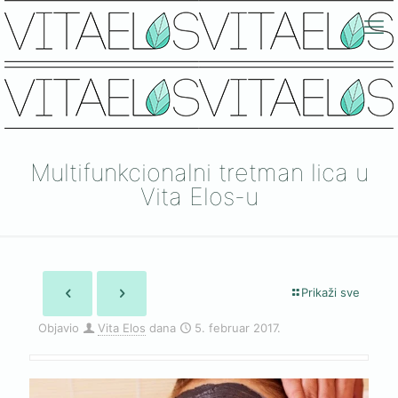
Multifunkcionalni tretman lica u
Vita Elos-u
Prikaži sve
Objavio
Vita Elos
dana
5. februar 2017.