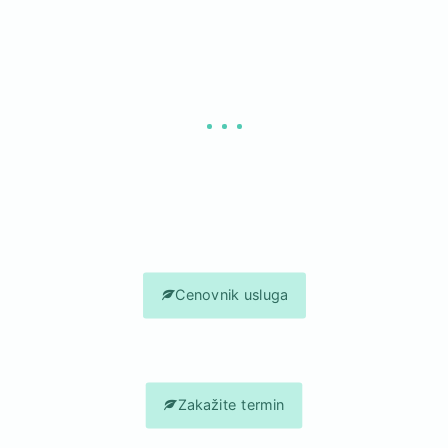
Darujte svom licu sve ono što mu je potrebno da bi bilo
onakvo kakvo želite.
Pozovite nas i zakažite svoj termin za tretman Laserski
karbonski piling!
Cenovnik usluga
Zakažite termin