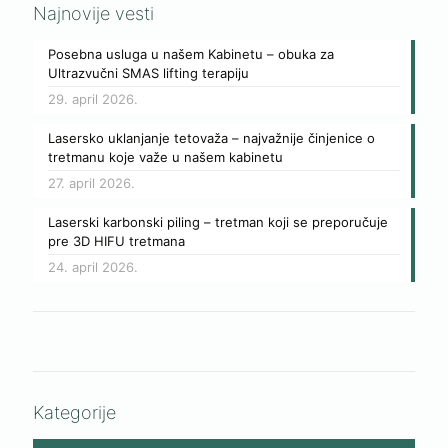
Najnovije vesti
Posebna usluga u našem Kabinetu – obuka za
Ultrazvučni SMAS lifting terapiju
29. april 2026.
Lasersko uklanjanje tetovaža – najvažnije činjenice o
tretmanu koje važe u našem kabinetu
27. april 2026.
Laserski karbonski piling – tretman koji se preporučuje
pre 3D HIFU tretmana
24. april 2026.
Kategorije