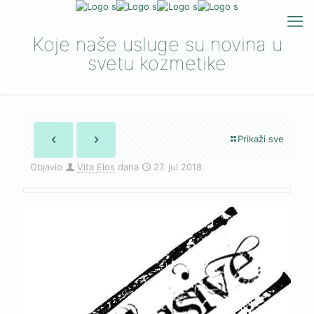
Koje naše usluge su novina u
svetu kozmetike
Prikaži sve
Objavio
Vita Elos
dana
27. jul 2018.