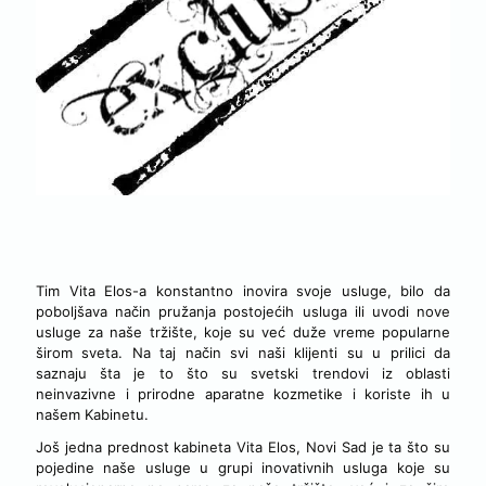
VITA ELOS – MESTO ZA NOV NAČIN VAŠE NEGE
Tim Vita Elos-a konstantno inovira svoje usluge, bilo da
poboljšava način pružanja postojećih usluga ili uvodi nove
usluge za naše tržište, koje su već duže vreme popularne
širom sveta. Na taj način svi naši klijenti su u prilici da
saznaju šta je to što su svetski trendovi iz oblasti
neinvazivne i prirodne aparatne kozmetike i koriste ih u
našem Kabinetu.
Još jedna prednost kabineta Vita Elos, Novi Sad je ta što su
pojedine naše usluge u grupi inovativnih usluga koje su