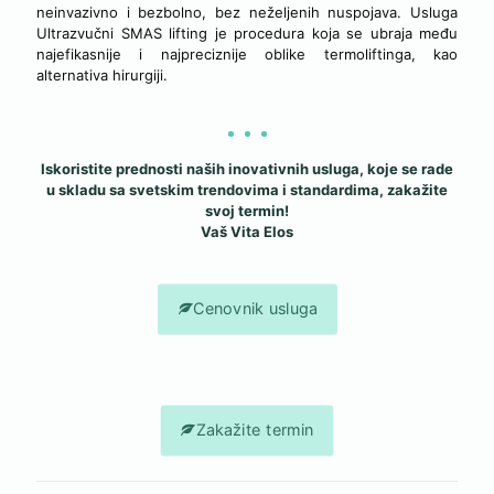
neinvazivno i bezbolno, bez neželjenih nuspojava. Usluga
Ultrazvučni SMAS lifting je procedura koja se ubraja među
najefikasnije i najpreciznije oblike termoliftinga, kao
alternativa hirurgiji.
Iskoristite prednosti naših inovativnih usluga, koje se rade
u skladu sa svetskim trendovima i standardima, zakažite
svoj termin!
Vaš Vita Elos
Cenovnik usluga
Zakažite termin