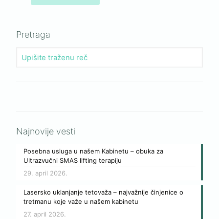
Pretraga
Najnovije vesti
Posebna usluga u našem Kabinetu – obuka za
Ultrazvučni SMAS lifting terapiju
29. april 2026.
Lasersko uklanjanje tetovaža – najvažnije činjenice o
tretmanu koje važe u našem kabinetu
27. april 2026.