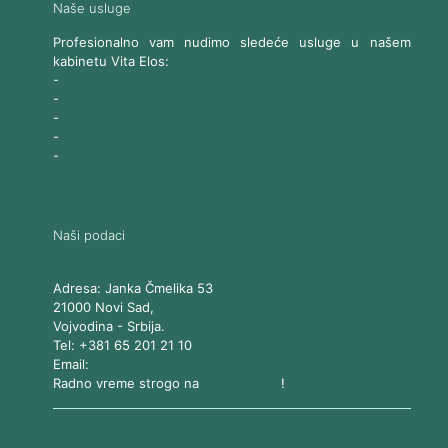
Naše usluge
Profesionalno vam nudimo sledeće usluge u našem
kabinetu Vita Elos:
-
Ultrazvučni SMAS lifting
-
Trajna epilacija 808 Diod laserom
-
Laserski karbonski piling
-
Tretmani sa Nd:YAG Laserom
-
Naše ostale usluge
Naši podaci
Vita Elos
-
Kabinet za aparatnu kozmetiku
Adresa:
Janka Čmelika 53
21000
Novi Sad
,
Vojvodina
-
Srbija
.
Tel:
+381 65 201 21 10
Email:
kontakt@vitaelos.rs
Radno vreme strogo na
zakazivanje
!
Pravila korišćenja sajta