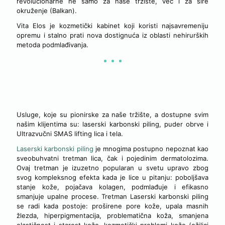
revolucionarne ne samo za naše tržište, već i za šire
okruženje (Balkan).
Vita Elos je kozmetički kabinet koji koristi najsavremeniju
opremu i stalno prati nova dostignuća iz oblasti nehirurških
metoda podmlađivanja.
NAŠE INOVATIVNE USLUGE U SLUŽBI VAŠE LEPOTE
Usluge, koje su pionirske za naše tržište, a dostupne svim
našim klijentima su: laserski karbonski piling, puder obrve i
Ultrazvučni SMAS lifting lica i tela.
Laserski karbonski piling
je mnogima postupno nepoznat kao
sveobuhvatni tretman lica, čak i pojedinim dermatolozima.
Ovaj tretman je izuzetno popularan u svetu upravo zbog
svog kompleksnog efekta kada je lice u pitanju: poboljšava
stanje kože, pojačava kolagen, podmlađuje i efikasno
smanjuje upalne procese. Tretman Laserski karbonski piling
se radi kada postoje: proširene pore kože, upala masnih
žlezda, hiperpigmentacija, problematična koža, smanjena
elastičnost i starost kože, kozmetički problemi kože (ožiljci