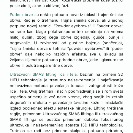
posle akni), akne u aktivnoj fazi.
Puder obrve
su nešto potpuno novo iz oblasti trajne šminke
obrva. Reč je o tretmanu Trajna šminka obrva, ali u jednoj
potpuno novoj tehnici. “Powder eyebrows” ili “puder obrve”
se rade kao blago polutransporentno senčenje na veoma
maloj dubini, zbog čega obrve izgledaju gušće, punije i
negovanije. U zavisnosti od gustine bojenja (senčenja),
Trajna šminka obrva u tehnici “powder eyebrows” ili “puder
obrve” daje nekoliko različitih efekata, sve u skladu sa
željama klijenata: potpuno prirodne obrve, jarke i glamurozne
obrve ili polutransparentne obrve.
Ultrazvučni SMAS lifting lica i tela
, baziran na primeni 3D
HIFU tehnologije je trenutno najsavremenija i najefikasnija
neinvazivna metoda povećanja tonusa i zategnutosti kože
lice i tela. Ovaj tretman i način podmlađivanja se širom sveta
uspešno primenjuje već neko vreme, zbog svojih izuzetnih
dugoročnih efekata - povećanje čvrstine kože i mladalački
izgled podjednak efektu estetske hirurgije. Lifting tretirane
regije, primenom Ultrazvučnog SMAS liftinga ili ultrazvučnog
SMAS liftinga se postiže primenom duboko fokusiranog
ultrazvuka i najsavremenijeg aparata (3D HIFU tehnologija).
Tretman se radi bez primene skalpela, potpuno prirodno,