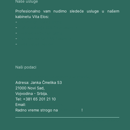
Naše usluge
Profesionalno vam nudimo sledeće usluge u našem
kabinetu Vita Elos:
-
Ultrazvučni SMAS lifting
-
Trajna epilacija 808 Diod laserom
-
Laserski karbonski piling
-
Tretmani sa Nd:YAG Laserom
-
Naše ostale usluge
Naši podaci
Vita Elos
-
Kabinet za aparatnu kozmetiku
Adresa:
Janka Čmelika 53
21000
Novi Sad
,
Vojvodina
-
Srbija
.
Tel:
+381 65 201 21 10
Email:
kontakt@vitaelos.rs
Radno vreme strogo na
zakazivanje
!
Pravila korišćenja sajta