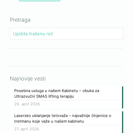
Pretraga
Najnovije vesti
Posebna usluga u našem Kabinetu – obuka za
Ultrazvučni SMAS lifting terapiju
29. april 2026.
Lasersko uklanjanje tetovaža – najvažnije činjenice o
tretmanu koje važe u našem kabinetu
27. april 2026.