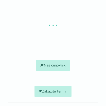
Oslobodite se neželjenih akni, rešite estetski problem i
budite ponovo zadovoljni svojim licem.
Pozovite nas i zakažite tretman Uklanjanje akni Elos-om!
Naš cenovnik
Zakažite termin