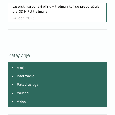
Laserski karbonski piling – tretman koji se preporučuje
pre 3D HIFU tretmana
24. april 2026.
Kategorije
Akcije
Informacije
Paketi usluga
Vaučeri
Video