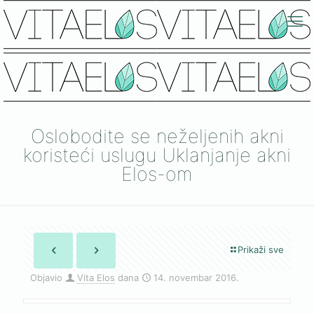
Oslobodite se neželjenih akni
koristeći uslugu Uklanjanje akni
Elos-om
Prikaži sve
Objavio
Vita Elos
dana
14. novembar 2016.