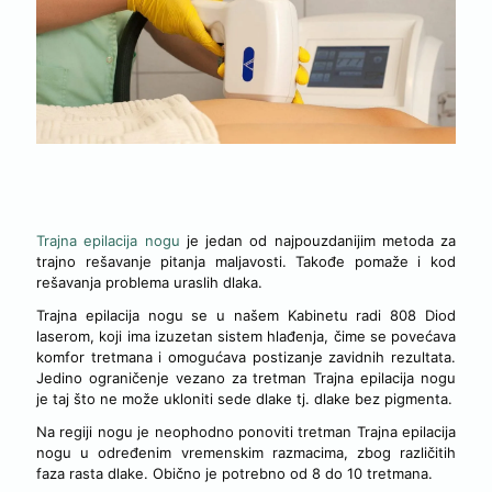
TRAJNA EPILACIJA NOGU
Trajna epilacija nogu
je jedan od najpouzdanijim metoda za
trajno rešavanje pitanja maljavosti. Takođe pomaže i kod
rešavanja problema uraslih dlaka.
Trajna epilacija nogu se u našem Kabinetu radi 808 Diod
laserom, koji ima izuzetan sistem hlađenja, čime se povećava
komfor tretmana i omogućava postizanje zavidnih rezultata.
Jedino ograničenje vezano za tretman Trajna epilacija nogu
je taj što ne može ukloniti sede dlake tj. dlake bez pigmenta.
Na regiji nogu je neophodno ponoviti tretman Trajna epilacija
nogu u određenim vremenskim razmacima, zbog različitih
faza rasta dlake. Obično je potrebno od 8 do 10 tretmana.