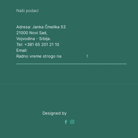
Naši podaci
Vita Elos
-
Kabinet za aparatnu kozmetiku
Adresa:
Janka Čmelika 53
21000
Novi Sad
,
Vojvodina
-
Srbija
.
Tel:
+381 65 201 21 10
Email:
kontakt@vitaelos.rs
Radno vreme strogo na
zakazivanje
!
Pravila korišćenja sajta
Designed by
3D Web Vision