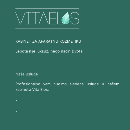
KABINET ZA APARATNU KOZMETIKU
Lepota nije luksuz, nego način života.
Naše usluge
Profesionalno vam nudimo sledeće usluge u našem
kabinetu Vita Elos:
-
Ultrazvučni SMAS lifting
-
Trajna epilacija 808 Diod laserom
-
Laserski karbonski piling
-
Tretmani sa Nd:YAG Laserom
-
Naše ostale usluge