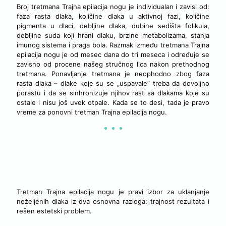
Broj tretmana Trajna epilacija nogu je individualan i zavisi od:
faza rasta dlaka, količine dlaka u aktivnoj fazi, količine
pigmenta u dlaci, debljine dlaka, dubine sedišta folikula,
debljine suda koji hrani dlaku, brzine metabolizama, stanja
imunog sistema i praga bola. Razmak između tretmana Trajna
epilacija nogu je od mesec dana do tri meseca i određuje se
zavisno od procene našeg stručnog lica nakon prethodnog
tretmana. Ponavljanje tretmana je neophodno zbog faza
rasta dlaka – dlake koje su se „uspavale“ treba da dovoljno
porastu i da se sinhronizuje njihov rast sa dlakama koje su
ostale i nisu još uvek otpale. Kada se to desi, tada je pravo
vreme za ponovni tretman Trajna epilacija nogu.
ZAŠTO PREPORUČUJEMO TRETMAN TRAJNA EPILACIJA
NOGU
Tretman Trajna epilacija nogu je pravi izbor za uklanjanje
neželjenih dlaka iz dva osnovna razloga: trajnost rezultata i
rešen estetski problem.