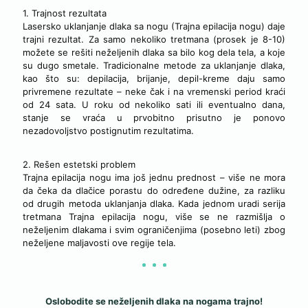
1. Trajnost rezultata
Lasersko uklanjanje dlaka sa nogu (Trajna epilacija nogu) daje
trajni rezultat. Za samo nekoliko tretmana (prosek je 8-10)
možete se rešiti neželjenih dlaka sa bilo kog dela tela, a koje
su dugo smetale. Tradicionalne metode za uklanjanje dlaka,
kao što su: depilacija, brijanje, depil-kreme daju samo
privremene rezultate – neke čak i na vremenski period kraći
od 24 sata. U roku od nekoliko sati ili eventualno dana,
stanje se vraća u prvobitno prisutno je ponovo
nezadovoljstvo postignutim rezultatima.
2. Rešen estetski problem
Trajna epilacija nogu ima još jednu prednost – više ne mora
da čeka da dlačice porastu do određene dužine, za razliku
od drugih metoda uklanjanja dlaka. Kada jednom uradi serija
tretmana Trajna epilacija nogu, više se ne razmišlja o
neželjenim dlakama i svim ograničenjima (posebno leti) zbog
neželjene maljavosti ove regije tela.
Oslobodite se neželjenih dlaka na nogama trajno!