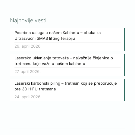
Najnovije vesti
Posebna usluga u našem Kabinetu – obuka za
Ultrazvučni SMAS lifting terapiju
29. april 2026.
Lasersko uklanjanje tetovaža – najvažnije činjenice o
tretmanu koje važe u našem kabinetu
27. april 2026.
Laserski karbonski piling – tretman koji se preporučuje
pre 3D HIFU tretmana
24. april 2026.