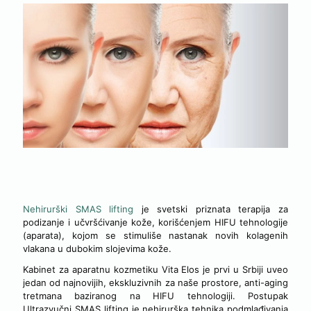
NEHIRURŠKO ZATEZANJE I PODMLAĐIVANJE LICA
Nehirurški SMAS lifting
je svetski priznata terapija za
podizanje i učvršćivanje kože, korišćenjem HIFU tehnologije
(aparata), kojom se stimuliše nastanak novih kolagenih
vlakana u dubokim slojevima kože.
Kabinet za aparatnu kozmetiku Vita Elos je prvi u Srbiji uveo
jedan od najnovijih, ekskluzivnih za naše prostore, anti-aging
tretmana baziranog na HIFU tehnologiji. Postupak
Ultrazvučni SMAS lifting je nehirurška tehnika podmlađivanja