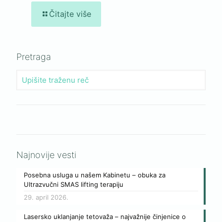
Čitajte više
Pretraga
Najnovije vesti
Posebna usluga u našem Kabinetu – obuka za
Ultrazvučni SMAS lifting terapiju
29. april 2026.
Lasersko uklanjanje tetovaža – najvažnije činjenice o