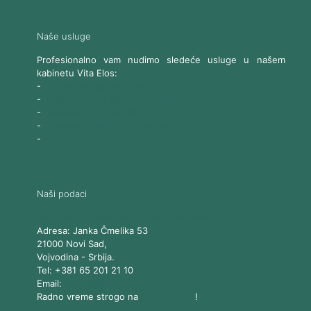
Naše usluge
Profesionalno vam nudimo sledeće usluge u našem
kabinetu Vita Elos:
-
Ultrazvučni SMAS lifting
-
Trajna epilacija 808 Diod laserom
-
Laserski karbonski piling
-
Tretmani sa Nd:YAG Laserom
-
Naše ostale usluge
Naši podaci
Vita Elos
-
Kabinet za aparatnu kozmetiku
Adresa:
Janka Čmelika 53
21000
Novi Sad
,
Vojvodina
-
Srbija
.
Tel:
+381 65 201 21 10
Email:
kontakt@vitaelos.rs
Radno vreme strogo na
zakazivanje
!