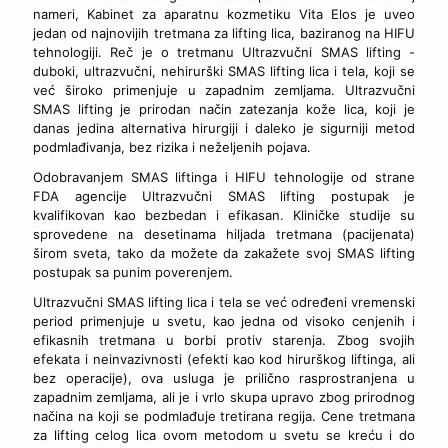
nameri, Kabinet za aparatnu kozmetiku Vita Elos je uveo
jedan od najnovijih tretmana za lifting lica, baziranog na HIFU
tehnologiji. Reč je o tretmanu Ultrazvučni SMAS lifting -
duboki, ultrazvučni, nehirurški SMAS lifting lica i tela, koji se
već široko primenjuje u zapadnim zemljama. Ultrazvučni
SMAS lifting je prirodan način zatezanja kože lica, koji je
danas jedina alternativa hirurgiji i daleko je sigurniji metod
podmlađivanja, bez rizika i neželjenih pojava.
Odobravanjem SMAS liftinga i HIFU tehnologije od strane
FDA agencije Ultrazvučni SMAS lifting postupak je
kvalifikovan kao bezbedan i efikasan. Kliničke studije su
sprovedene na desetinama hiljada tretmana (pacijenata)
širom sveta, tako da možete da zakažete svoj SMAS lifting
postupak sa punim poverenjem.
Ultrazvučni SMAS lifting lica i tela se već određeni vremenski
period primenjuje u svetu, kao jedna od visoko cenjenih i
efikasnih tretmana u borbi protiv starenja. Zbog svojih
efekata i neinvazivnosti (efekti kao kod hirurškog liftinga, ali
bez operacije), ova usluga je prilično rasprostranjena u
zapadnim zemljama, ali je i vrlo skupa upravo zbog prirodnog
načina na koji se podmlađuje tretirana regija. Cene tretmana
za lifting celog lica ovom metodom u svetu se kreću i do