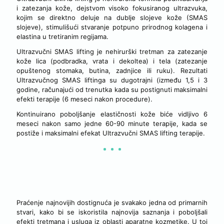
i zatezanja kože, dejstvom visoko fokusiranog ultrazvuka,
kojim se direktno deluje na dublje slojeve kože (SMAS
slojeve), stimulišući stvaranje potpuno prirodnog kolagena i
elastina u tretiranim regijama.
Ultrazvučni SMAS lifting je nehirurški tretman za zatezanje
kože lica (podbradka, vrata i dekoltea) i tela (zatezanje
opuštenog stomaka, butina, zadnjice ili ruku). Rezultati
Ultrazvučnog SMAS liftinga su dugotrajni (između 1,5 i 3
godine, računajući od trenutka kada su postignuti maksimalni
efekti terapije (6 meseci nakon procedure).
Kontinuirano poboljšanje elastičnosti kože biće vidljivo 6
meseci nakon samo jedne 60-90 minute terapije, kada se
postiže i maksimalni efekat Ultrazvučni SMAS lifting terapije.
ULTRAZVUČNI SMAS LIFTING LICA U SVETU
Praćenje najnovijih dostignuća je svakako jedna od primarnih
stvari, kako bi se iskoristila najnovija saznanja i poboljšali
efekti tretmana i usluga iz oblasti aparatne kozmetike. U toj