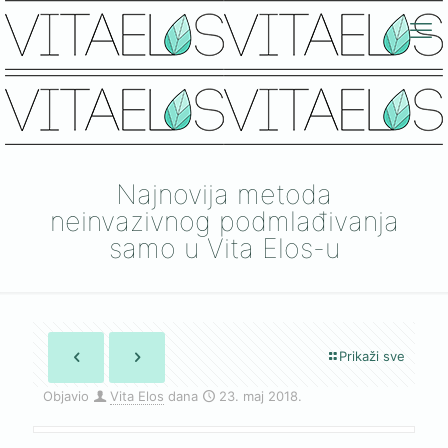
Najnovija metoda
neinvazivnog podmlađivanja
samo u Vita Elos-u
Prikaži sve
Objavio
Vita Elos
dana
23. maj 2018.