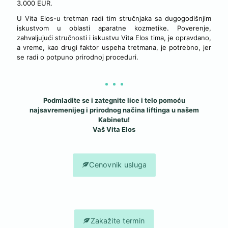
3.000 EUR.
U Vita Elos-u tretman radi tim stručnjaka sa dugogodišnjim
iskustvom u oblasti aparatne kozmetike. Poverenje,
zahvaljujući stručnosti i iskustvu Vita Elos tima, je opravdano,
a vreme, kao drugi faktor uspeha tretmana, je potrebno, jer
se radi o potpuno prirodnoj proceduri.
Podmladite se i zategnite lice i telo pomoću
najsavremenijeg i prirodnog načina liftinga u našem
Kabinetu!
Vaš Vita Elos
Cenovnik usluga
Zakažite termin