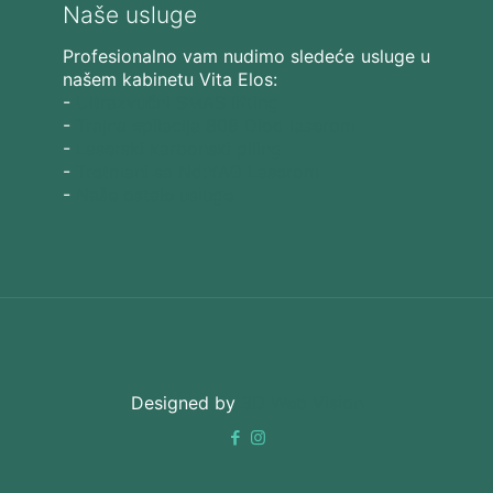
Naše usluge
Profesionalno vam nudimo sledeće usluge u
našem kabinetu Vita Elos:
-
Ultrazvučni SMAS lifting
-
Trajna epilacija 808 Diod laserom
-
Laserski karbonski piling
-
Tretmani sa Nd:YAG Laserom
-
Naše ostale usluge
Designed by
3D Web Vision