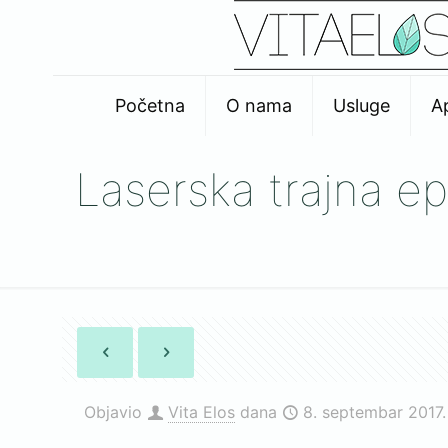
Početna
O nama
Usluge
A
Laserska trajna ep
Objavio
Vita Elos
dana
8. septembar 2017.