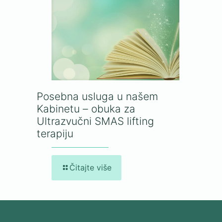
Posebna usluga u našem
Kabinetu – obuka za
Ultrazvučni SMAS lifting
terapiju
Čitajte više