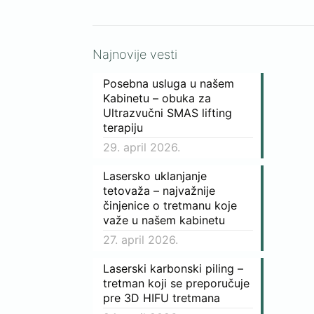
Najnovije vesti
Posebna usluga u našem
Kabinetu – obuka za
Ultrazvučni SMAS lifting
terapiju
29. april 2026.
Lasersko uklanjanje
tetovaža – najvažnije
činjenice o tretmanu koje
važe u našem kabinetu
27. april 2026.
Laserski karbonski piling –
tretman koji se preporučuje
pre 3D HIFU tretmana