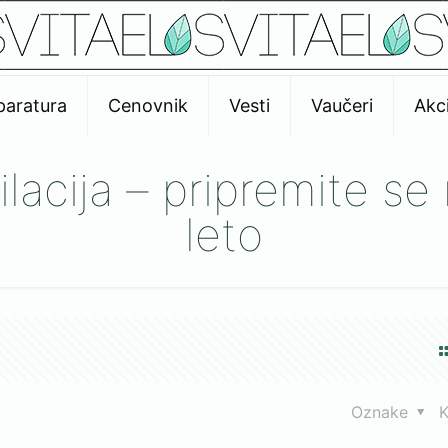
paratura
Cenovnik
Vesti
Vaučeri
Akci
ilacija – pripremite s
leto
Oznake
K