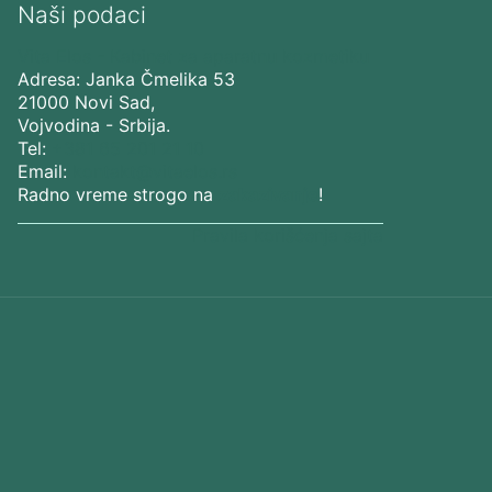
Naši podaci
Vita Elos
-
Kabinet za aparatnu kozmetiku
Adresa:
Janka Čmelika 53
21000
Novi Sad
,
Vojvodina
-
Srbija
.
Tel:
+381 65 201 21 10
Email:
kontakt@vitaelos.rs
Radno vreme strogo na
zakazivanje
!
Pravila korišćenja sajta