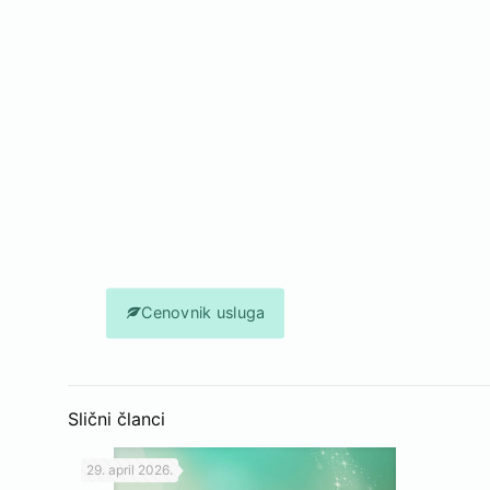
Tretman Laserska trajna epilacija m
za tretmane trajne epilacije je 
n
Cenovnik usluga
Slični članci
29. april 2026.