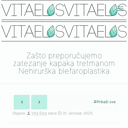
Zašto preporučujemo
zatezanje kapaka tretmanom
Nehirurška blefaroplastika
Prikaži sve
Objavio
Vita Elos
dana
31. oktobar 2025.