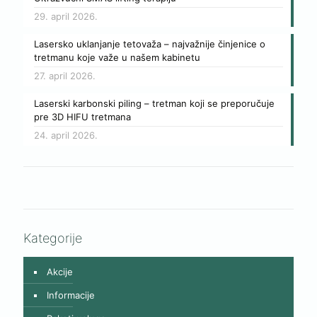
29. april 2026.
Lasersko uklanjanje tetovaža – najvažnije činjenice o
tretmanu koje važe u našem kabinetu
27. april 2026.
Laserski karbonski piling – tretman koji se preporučuje
pre 3D HIFU tretmana
24. april 2026.
Kategorije
Akcije
Informacije