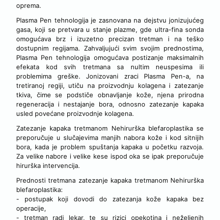
oprema.
Plasma Pen tehnologija je zasnovana na dejstvu jonizujućeg
gasa, koji se pretvara u stanje plazme, gde ultra-fina sonda
omogućava brz i izuzetno precizan tretman i na teško
dostupnim regijama. Zahvaljujući svim svojim prednostima,
Plasma Pen tehnologija omogućava postizanje maksimalnih
efekata kod svih tretmana sa nultim neuspesima ili
problemima greške. Jonizovani zraci Plasma Pen-a, na
tretiranoj regiji, utiču na proizvodnju kolagena i zatezanje
tkiva, čime se podstiče obnavljanje kože, njena prirodna
regeneracija i nestajanje bora, odnosno zatezanje kapaka
usled povećane proizvodnje kolagena.
Zatezanje kapaka tretmanom Nehirurška blefaroplastika se
preporučuje u slučajevima manjih nabora kože i kod sitnijih
bora, kada je problem spuštanja kapaka u početku razvoja.
Za velike nabore i velike kese ispod oka se ipak preporučuje
hirurška intervencija.
Prednosti tretmana zatezanje kapaka tretmanom Nehirurška
blefaroplastika:
- postupak koji dovodi do zatezanja kože kapaka bez
operacije,
- tretman radi lekar, te su rizici opekotina i neželjenih