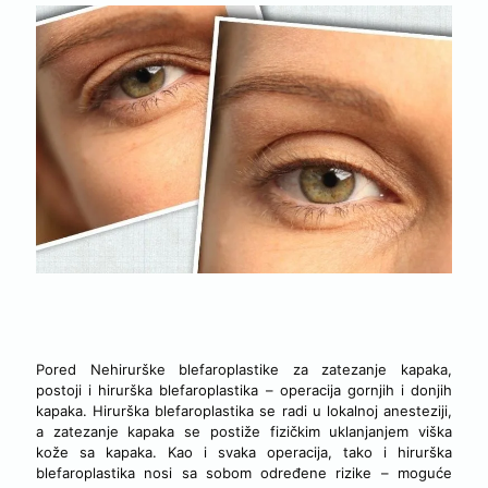
HIRURŠKA ILI NEHIRURŠKA BLEFAROPLASTIKA
Pored Nehirurške blefaroplastike za zatezanje kapaka,
postoji i hirurška blefaroplastika – operacija gornjih i donjih
kapaka. Hirurška blefaroplastika se radi u lokalnoj anesteziji,
a zatezanje kapaka se postiže fizičkim uklanjanjem viška
kože sa kapaka. Kao i svaka operacija, tako i hirurška
blefaroplastika nosi sa sobom određene rizike – moguće