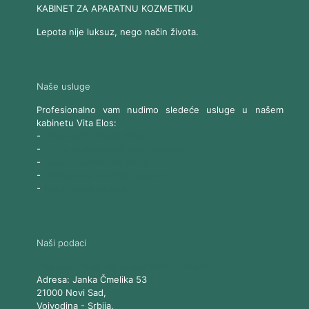
KABINET ZA APARATNU KOZMETIKU
Lepota nije luksuz, nego način života.
Naše usluge
Profesionalno vam nudimo sledeće usluge u našem
kabinetu Vita Elos:
-
Ultrazvučni SMAS lifting
-
Trajna epilacija 808 Diod laserom
-
Laserski karbonski piling
-
Tretmani sa Nd:YAG Laserom
-
Naše ostale usluge
Naši podaci
Vita Elos
-
Kabinet za aparatnu kozmetiku
Adresa:
Janka Čmelika 53
21000
Novi Sad
,
Vojvodina
-
Srbija
.