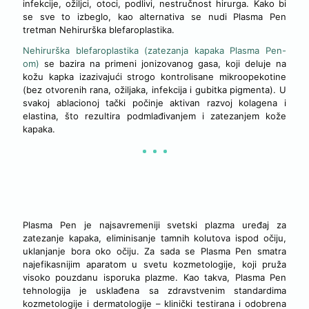
infekcije, ožiljci, otoci, podlivi, nestručnost hirurga. Kako bi
se sve to izbeglo, kao alternativa se nudi Plasma Pen
tretman Nehirurška blefaroplastika.
Nehirurška blefaroplastika (zatezanja kapaka Plasma Pen-
om)
se bazira na primeni jonizovanog gasa, koji deluje na
kožu kapka izazivajući strogo kontrolisane mikroopekotine
(bez otvorenih rana, ožiljaka, infekcija i gubitka pigmenta). U
svakoj ablacionoj tački počinje aktivan razvoj kolagena i
elastina, što rezultira podmlađivanjem i zatezanjem kože
kapaka.
PREDNOSTI NEHIRURŠKE BLEFAROPLASTIKE
Plasma Pen je najsavremeniji svetski plazma uređaj za
zatezanje kapaka, eliminisanje tamnih kolutova ispod očiju,
uklanjanje bora oko očiju. Za sada se Plasma Pen smatra
najefikasnijim aparatom u svetu kozmetologije, koji pruža
visoko pouzdanu isporuka plazme. Kao takva, Plasma Pen
tehnologija je usklađena sa zdravstvenim standardima
kozmetologije i dermatologije – klinički testirana i odobrena