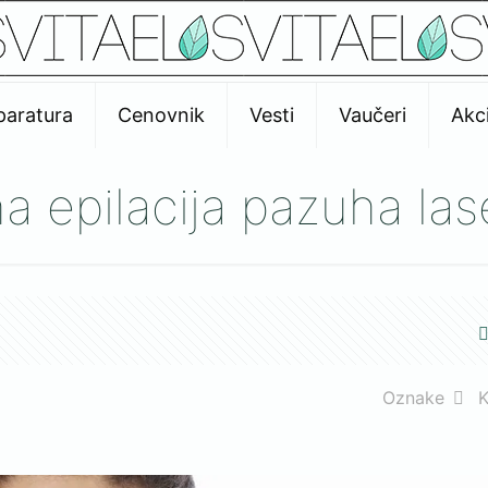
paratura
Cenovnik
Vesti
Vaučeri
Akci
na epilacija pazuha la
Oznake
K