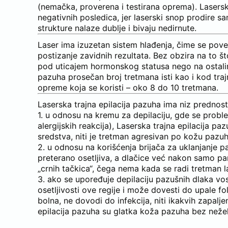
(nemačka, proverena i testirana oprema). Lasersk
negativnih posledica, jer laserski snop prodire s
strukture nalaze dublje i bivaju nedirnute.
Laser ima izuzetan sistem hlađenja, čime se pov
postizanje zavidnih rezultata. Bez obzira na to što
pod uticajem hormonskog statusa nego na ostalim r
pazuha prosečan broj tretmana isti kao i kod trajn
opreme koja se koristi – oko 8 do 10 tretmana.
Laserska trajna epilacija pazuha ima niz prednos
1. u odnosu na kremu za depilaciju, gde se prob
alergijskih reakcija), Laserska trajna epilacija p
sredstva, niti je tretman agresivan po kožu pazuh
2. u odnosu na korišćenja brijača za uklanjanje p
preterano osetljiva, a dlačice već nakon samo par
„crnih tačkica“, čega nema kada se radi tretman l
3. ako se upoređuje depilaciju pazušnih dlaka v
osetljivosti ove regije i može dovesti do upale fol
bolna, ne dovodi do infekcija, niti ikakvih zapalj
epilacija pazuha su glatka koža pazuha bez neželj