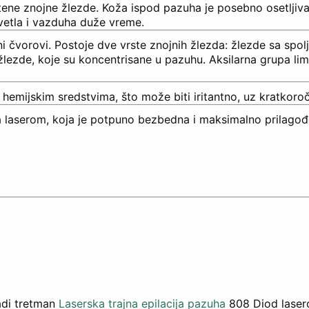
ne znojne žlezde. Koža ispod pazuha je posebno osetljiva,
vetla i vazduha duže vreme.
i čvorovi. Postoje dve vrste znojnih žlezda: žlezde sa spol
žlezde, koje su koncentrisane u pazuhu. Aksilarna grupa lim
ka hemijskim sredstvima, što može biti iritantno, uz kratkoro
ha laserom, koja je potpuno bezbedna i maksimalno prilago
adi tretman
Laserska trajna epilacija pazuha
808 Diod lase