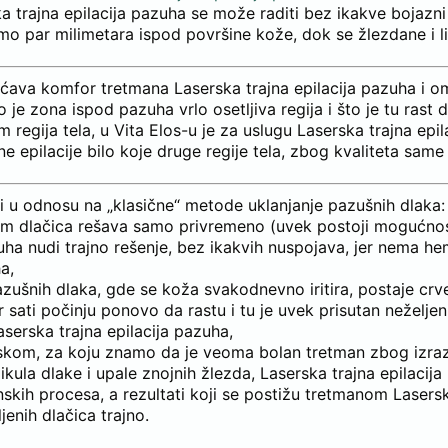
a trajna epilacija pazuha se može raditi bez ikakve bojazni
amo par milimetara ispod površine kože, dok se žlezdane i l
ećava komfor tretmana Laserska trajna epilacija pazuha i 
 je zona ispod pazuha vrlo osetljiva regija i što je tu rast 
egija tela, u Vita Elos-u je za uslugu Laserska trajna epil
e epilacije bilo koje druge regije tela, zbog kvaliteta same
ti u odnosu na „klasične“ metode uklanjanje pazušnih dlaka:
lem dlačica rešava samo privremeno (uvek postoji mogućnos
azuha nudi trajno rešenje, bez ikakvih nuspojava, jer nema he
a,
azušnih dlaka, gde se koža svakodnevno iritira, postaje crv
 sati počinju ponovo da rastu i tu je uvek prisutan neželjen
aserska trajna epilacija pazuha,
oskom, za koju znamo da je veoma bolan tretman zbog izraz
ikula dlake i upale znojnih žlezda, Laserska trajna epilacija
enskih procesa, a rezultati koji se postižu tretmanom Lasers
enih dlačica trajno.