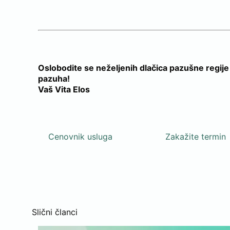
Oslobodite se neželjenih dlačica pazušne regije 
pazuha!
Vaš Vita Elos
Cenovnik usluga
Zakažite termin
Slični članci