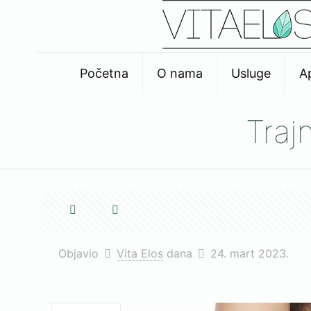
Početna
O nama
Usluge
A
Traj
Objavio
Vita Elos
dana
24. mart 2023.