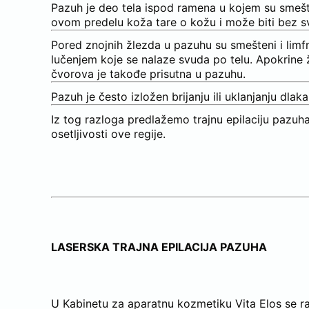
Pazuh je deo tela ispod ramena u kojem su smešte
ovom predelu koža tare o kožu i može biti bez s
Pored znojnih žlezda u pazuhu su smešteni i limfn
lučenjem koje se nalaze svuda po telu. Apokrine 
čvorova je takođe prisutna u pazuhu.
Pazuh je često izložen brijanju ili uklanjanju dla
Iz tog razloga predlažemo trajnu epilaciju pazu
osetljivosti ove regije.
LASERSKA TRAJNA EPILACIJA PAZUHA
U Kabinetu za aparatnu kozmetiku Vita Elos se r