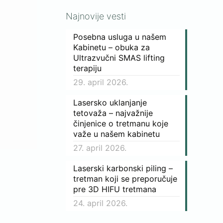
Najnovije vesti
Posebna usluga u našem
Kabinetu – obuka za
Ultrazvučni SMAS lifting
terapiju
29. april 2026.
Lasersko uklanjanje
tetovaža – najvažnije
činjenice o tretmanu koje
važe u našem kabinetu
27. april 2026.
Laserski karbonski piling –
tretman koji se preporučuje
pre 3D HIFU tretmana
24. april 2026.