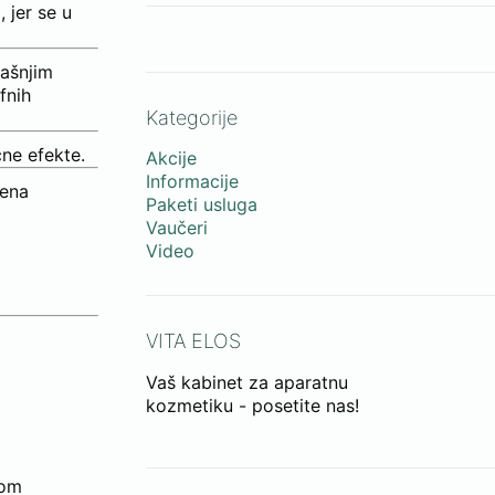
 jer se u
jašnjim
fnih
Kategorije
čne efekte.
Akcije
Informacije
đena
Paketi usluga
Vaučeri
Video
VITA ELOS
Vaš kabinet za aparatnu
kozmetiku - posetite nas!
rom