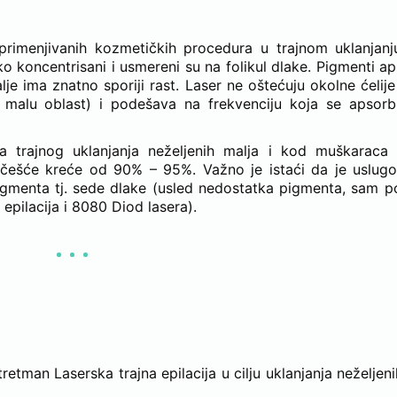
rimenjivanih kozmetičkih procedura u trajnom uklanjanju
ko koncentrisani i usmereni su na folikul dlake. Pigmenti a
alje ima znatno sporiji rast. Laser ne oštećuju okolne ćelije
a malu oblast) i podešava na frekvenciju koja se apsor
da trajnog uklanjanja neželjenih malja i kod muškaraca
najčešće kreće od 90% – 95%. Važno je istaći da je uslug
pigmenta tj. sede dlake (usled nedostatka pigmenta, sam p
epilacija i 8080 Diod lasera).
TMAN LASERSKA TRAJNA EPILACIJA
etman Laserska trajna epilacija u cilju uklanjanja neželjeni