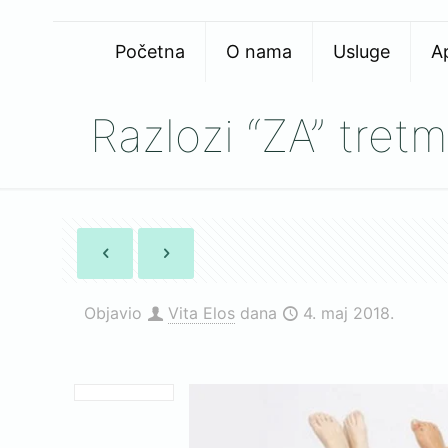
Početna
O nama
Usluge
A
Razlozi “ZA” tretm
Objavio
Vita Elos
dana
4. maj 2018.