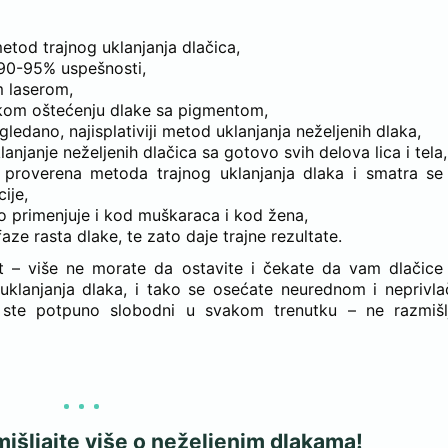
metod trajnog uklanjanja dlačica,
u 90-95% uspešnosti,
m laserom,
ičkom oštećenju dlake sa pigmentom,
gledano, najisplativiji metod uklanjanja neželjenih dlaka,
njanje neželjenih dlačica sa gotovo svih delova lica i tela,
a i proverena metoda trajnog uklanjanja dlaka i smatra s
ije,
o primenjuje i kod muškaraca i kod žena,
aze rasta dlake, te zato daje trajne rezultate.
ost – više ne morate da ostavite i čekate da vam dlačice
uklanjanja dlaka, i tako se osećate neurednom i neprivl
da ste potpuno slobodni u svakom trenutku – ne razmišl
mišljajte više o neželjenim dlakama!