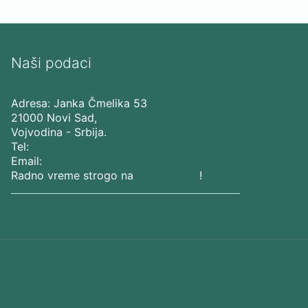
Naši podaci
Vita Elos
-
Kabinet za aparatnu kozmetiku
Adresa:
Janka Čmelika 53
21000
Novi Sad
,
Vojvodina
-
Srbija
.
Tel:
+381 65 201 21 10
Email:
kontakt@vitaelos.rs
Radno vreme strogo na
zakazivanje
!
Pravila korišćenja sajta