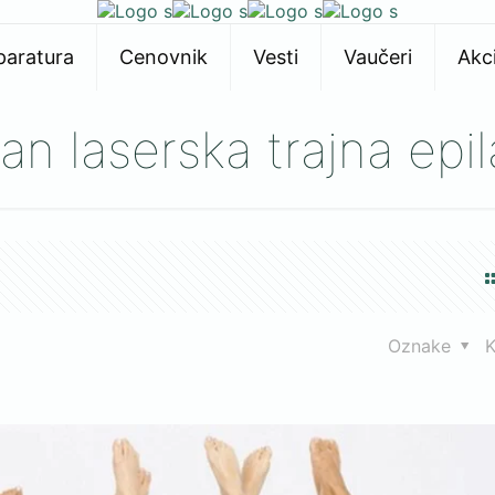
paratura
Cenovnik
Vesti
Vaučeri
Akci
an laserska trajna epil
Oznake
K