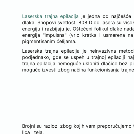
Laserska trajna epilacija
je jedna od najčešće p
dlaka. Snopovi svetlosti 808 Diod lasera su viso
energiju i razbijaju je. Oštećeni folikul dlake nad
energija "impulsna" (vrlo kratka i usmerena n
pigmentisanim ćelijama.
Laserska trajna epilacija je neinvazivna meto
podjednako, gde se uspeh u trajnoj epilaciji 
trajna epilacija nemoguće ukloniti dlačice bez 
moguće izvesti zbog načina funkcionisanja trajne 
RAZLOZI “ZA” TRE
Brojni su razlozi zbog kojih vam preporučujemo tr
lica i tela.