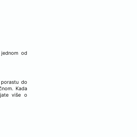
e jednom od
 porastu do
ačnom. Kada
jate više o