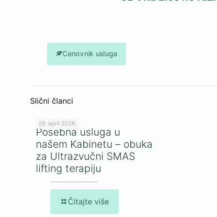
Cenovnik usluga
Slični članci
29. april 2026.
Posebna usluga u
našem Kabinetu – obuka
za Ultrazvučni SMAS
lifting terapiju
Čitajte više