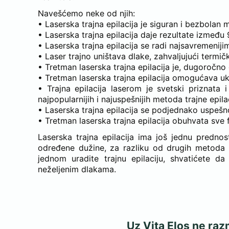
Navešćemo neke od njih:
• Laserska trajna epilacija je siguran i bezbolan 
• Laserska trajna epilacija daje rezultate izmeđ
• Laserska trajna epilacija se radi najsavremeniji
• Laser trajno uništava dlake, zahvaljujući term
• Tretman laserska trajna epilacija je, dugoročno 
• Tretman laserska trajna epilacija omogućava ukla
• Trajna epilacija laserom je svetski priznat
najpopularnijih i najuspešnijih metoda trajne epilac
• Laserska trajna epilacija se podjednako uspešn
• Tretman laserska trajna epilacija obuhvata sve f
Laserska trajna epilacija ima još jednu predn
određene dužine, za razliku od drugih metoda 
jednom uradite trajnu epilaciju, shvatićete 
neželjenim dlakama.
Uz Vita Elos ne raz