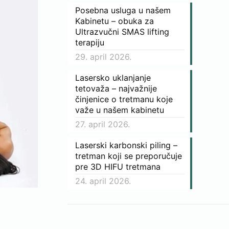
Posebna usluga u našem
Kabinetu – obuka za
Ultrazvučni SMAS lifting
terapiju
29. april 2026.
Lasersko uklanjanje
tetovaža – najvažnije
činjenice o tretmanu koje
važe u našem kabinetu
27. april 2026.
Laserski karbonski piling –
tretman koji se preporučuje
pre 3D HIFU tretmana
24. april 2026.