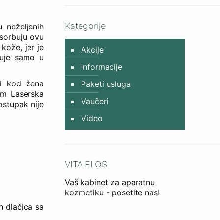
Kategorije
 neželjenih
psorbuju ovu
 kože, jer je
Akcije
buje samo u
Informacije
 i kod žena
Paketi usluga
om Laserska
Vaučeri
ostupak nije
Video
VITA ELOS
Vaš kabinet za aparatnu
kozmetiku - posetite nas!
h dlačica sa