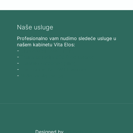
Naše usluge
Profesionalno vam nudimo sledeće usluge u
našem kabinetu Vita Elos:
-
Ultrazvučni SMAS lifting
-
Trajna epilacija 808 Diod laserom
-
Laserski karbonski piling
-
Tretmani sa Nd:YAG Laserom
-
Naše ostale usluge
Designed by
3D Web Vision