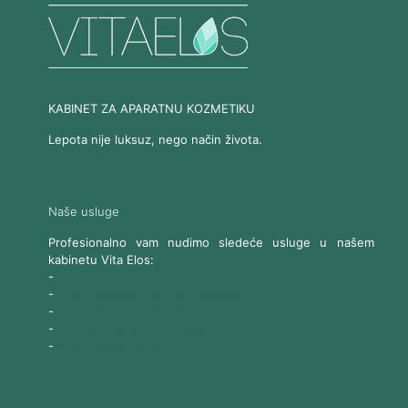
KABINET ZA APARATNU KOZMETIKU
Lepota nije luksuz, nego način života.
Naše usluge
Profesionalno vam nudimo sledeće usluge u našem
kabinetu Vita Elos:
-
Ultrazvučni SMAS lifting
-
Trajna epilacija 808 Diod laserom
-
Laserski karbonski piling
-
Tretmani sa Nd:YAG Laserom
-
Naše ostale usluge