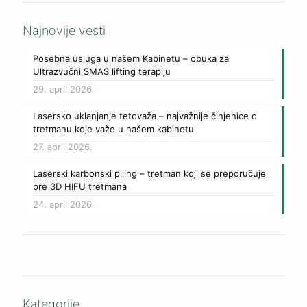
Najnovije vesti
Posebna usluga u našem Kabinetu – obuka za
Ultrazvučni SMAS lifting terapiju
29. april 2026.
Lasersko uklanjanje tetovaža – najvažnije činjenice o
tretmanu koje važe u našem kabinetu
27. april 2026.
Laserski karbonski piling – tretman koji se preporučuje
pre 3D HIFU tretmana
24. april 2026.
Kategorije