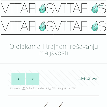
O dlakama i trajnom rešavanju
maljavosti
Prikaži sve
Objavio
Vita Elos
dana
14. avgust 2017.