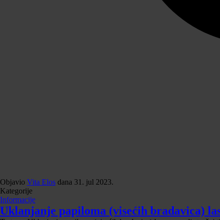
Objavio
Vita Elos
dana
31. jul 2023.
Kategorije
Informacije
Uklanjanje papiloma (visećih bradavica) la