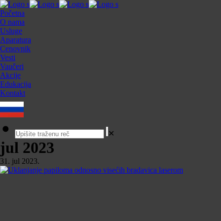
Početna
O nama
Usluge
Aparatura
Cenovnik
Vesti
Vaučeri
Akcije
Edukacija
Kontakt
✕
jul 2023
31. jul 2023.