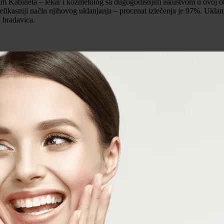
im Kabineta – lekar i kozmetolog sa dugogodišnjim iskustvom u ovoj obl
kasniji način njihovog uklanjanja – procenat izlečenja je 97%. Uklanja
 bradavica.