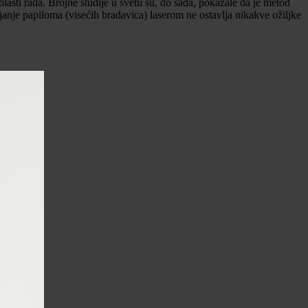
asti rada. Brojne studije u svetu su, do sada, pokazale da je metod
nje papiloma (visećih bradavica) laserom ne ostavlja nikakve ožiljke