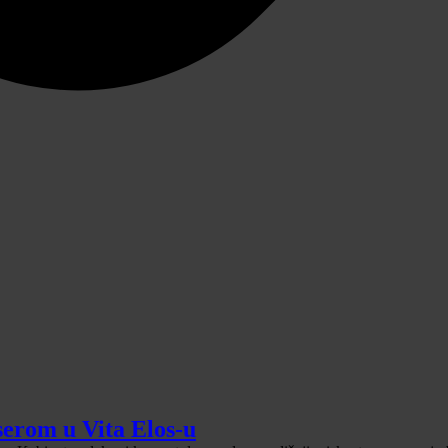
serom u Vita Elos-u