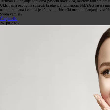
Tretman Uklanjanje papiloma (visećih bradavica) laserom radi stručni t
Uklanjanja papiloma (visećih bradavica) primenom Nd:YAG lasera najefi
nakon tretmana i veoma je efikasan nehirurški metod uklanjanja visećih
Sviđa vam se?
Čitajte više
26. jul 2023.