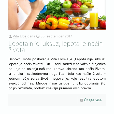
Vita Elos
dana
30. septembar 2017.
Lepota nije luksuz, lepota je način
života
Osnovni moto poslovanja Vita Elos-a je „Lepota nije luksuz,
lepota je način života“. On u sebi sadrži više važnih činjenica
na koje se oslanja naš rad: zdrava ishrana kao način života,
vrhunska i svakodnevna nega lica i tela kao način života –
jednom rečju zdrav život i negovanje, koje rezultira lepotom
svakog od nas. Mnoge naše usluge, u cilju dobijanja što
boljih rezultata, podrazumevaju primenu ovih pravila.
Čitajte više