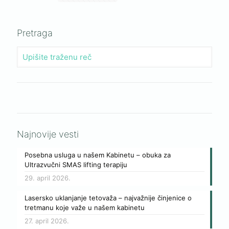
Pretraga
Najnovije vesti
Posebna usluga u našem Kabinetu – obuka za
Ultrazvučni SMAS lifting terapiju
29. april 2026.
Lasersko uklanjanje tetovaža – najvažnije činjenice o
tretmanu koje važe u našem kabinetu
27. april 2026.