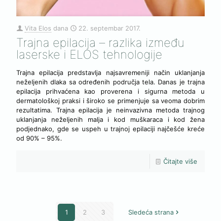
Vita Elos
dana
22. septembar 2017.
Trajna epilacija – razlika između
laserske i ELOS tehnologije
Trajna epilacija predstavlja najsavremeniji način uklanjanja
neželjenih dlaka sa određenih područja tela. Danas je trajna
epilacija prihvaćena kao proverena i sigurna metoda u
dermatološkoj praksi i široko se primenjuje sa veoma dobrim
rezultatima. Trajna epilacija je neinvazivna metoda trajnog
uklanjanja neželjenih malja i kod muškaraca i kod žena
podjednako, gde se uspeh u trajnoj epilaciji najčešće kreće
od 90% – 95%.
Čitajte više
1
2
3
Sledeća strana