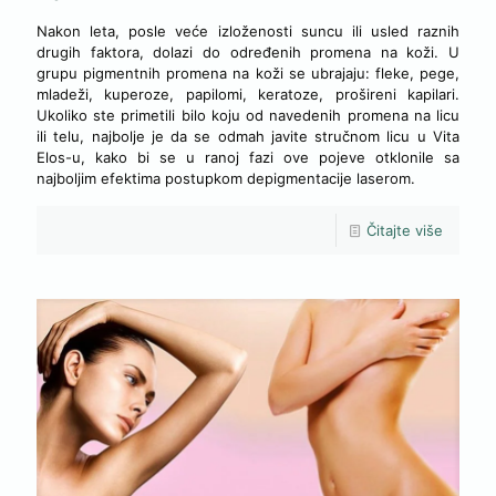
Nakon leta, posle veće izloženosti suncu ili usled raznih
drugih faktora, dolazi do određenih promena na koži. U
grupu pigmentnih promena na koži se ubrajaju: fleke, pege,
mladeži, kuperoze, papilomi, keratoze, prošireni kapilari.
Ukoliko ste primetili bilo koju od navedenih promena na licu
ili telu, najbolje je da se odmah javite stručnom licu u Vita
Elos-u, kako bi se u ranoj fazi ove pojeve otklonile sa
najboljim efektima postupkom depigmentacije laserom.
Čitajte više