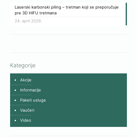
Laserski karbonski piling – tretman koji se preporučuje
pre 3D HIFU tretmana
24. april 2026.
Kategorije
Akcije
Informacije
Paketi usluga
Vaučeri
Video