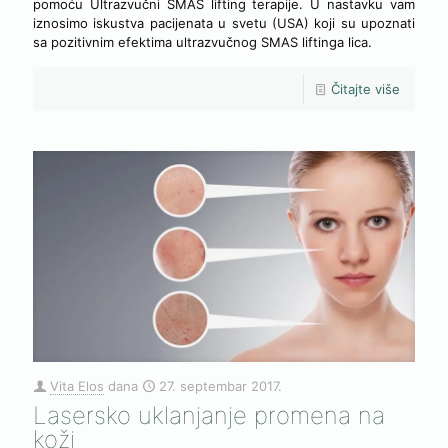
pomoću Ultrazvučni SMAS lifting terapije. U nastavku vam
iznosimo iskustva pacijenata u svetu (USA) koji su upoznati
sa pozitivnim efektima ultrazvučnog SMAS liftinga lica.
Čitajte više
Vita Elos
dana
27. septembar 2017.
Lasersko uklanjanje promena na
koži