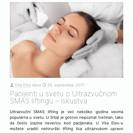
Vita Elos
dana
28. septembar 2017.
Pacijenti u svetu o Ultrazvučnom
SMAS liftingu – iskustva
Ultrazvučni SMAS lifting je već nekoliko godina veoma
popularna u svetu. U Srbiji je gotovo nepoznat tretman, tako
da često izaziva nevericu kod pacijenata. U Vita Elos-u
možete uraditi nehirurški lifting lica ultrazvukom upravo