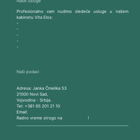
Naše usluge
Profesionalno vam nudimo sledeće usluge u našem
kabinetu Vita Elos:
-
Ultrazvučni SMAS lifting
-
Trajna epilacija 808 Diod laserom
-
Laserski karbonski piling
-
Tretmani sa Nd:YAG Laserom
-
Naše ostale usluge
Naši podaci
Vita Elos
-
Kabinet za aparatnu kozmetiku
Adresa:
Janka Čmelika 53
21000
Novi Sad
,
Vojvodina
-
Srbija
.
Tel:
+381 65 201 21 10
Email:
kontakt@vitaelos.rs
Radno vreme strogo na
zakazivanje
!
Pravila korišćenja sajta