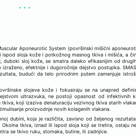
SMAS LIFTING OBNAVLJA KOLAGEN?
Muscular Aponeurotic System (površinski mišićni aponeuroti
i ispod sloja kože i potkožnog masnog tkiva i mišića, a čin
, duboki sloj kože, se smatra daleko efikasnijim od drug
 izraženo, efektnije i dugoročnije dejstvo postupka. SMAS
ezultata, budući da telo prirodnim putem zamenjuje istro
ovršinske slojeve kože i fokusiraju se na unapred defini
jstvom ultrazvuka, ne postoji opasnost od infektivnih k
tkiva, koji izaziva denaturaciju vezivnog tkiva starih vlak
imulisanje proizvodnje novih kolagenih vlakana.
j dubini, koja je različita, zavisno od željenog rezultata 
 Okolna tkiva, iznad ili ispod sloja koji se tretira, ostaju n
ra se tkivo ruku, stomaka, butine, ili zadnjice.