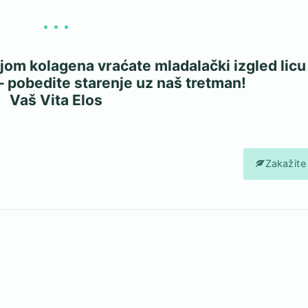
om kolagena vraćate mladalački izgled licu 
– pobedite starenje uz naš tretman!
Vaš Vita Elos
Zakažite