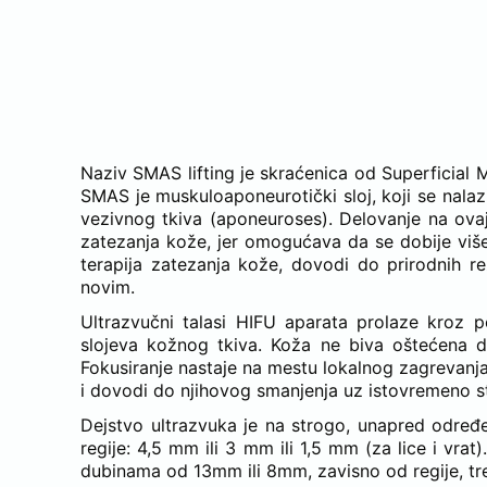
KAKO ULTRAZVUČNI 
Naziv SMAS lifting je skraćenica od Superficial 
SMAS je muskuloaponeurotički sloj, koji se nalaz
vezivnog tkiva (aponeuroses). Delovanje na ovaj
zatezanja kože, jer omogućava da se dobije više
terapija zatezanja kože, dovodi do prirodnih r
novim.
Ultrazvučni talasi HIFU aparata prolaze kroz p
slojeva kožnog tkiva. Koža ne biva oštećena de
Fokusiranje nastaje na mestu lokalnog zagrevanja 
i dovodi do njihovog smanjenja uz istovremeno st
Dejstvo ultrazvuka je na strogo, unapred određeno
regije: 4,5 mm ili 3 mm ili 1,5 mm (za lice i vrat).
dubinama od 13mm ili 8mm, zavisno od regije, treti