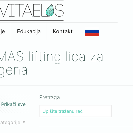
je
Edukacija
Kontakt
AS lifting lica za
agena
Pretraga
Prikaži sve
ategorije