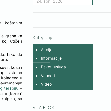
24. april 2026.
e i koštanim
lje grana ka
Kategorije
koji utiče i
Akcije
da, tako da
Informacije
tora.
Paketi usluga
suva, kosa i
nog sistema
Vaučeri
a kolagena u
savremenijih
Video
g terapiju
–
 sam „koren“
skalpela, sa
VITA ELOS