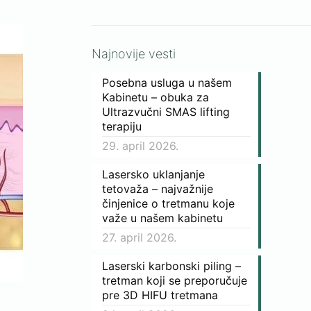
Najnovije vesti
Posebna usluga u našem
Kabinetu – obuka za
Ultrazvučni SMAS lifting
terapiju
29. april 2026.
Lasersko uklanjanje
tetovaža – najvažnije
činjenice o tretmanu koje
važe u našem kabinetu
27. april 2026.
Laserski karbonski piling –
tretman koji se preporučuje
pre 3D HIFU tretmana