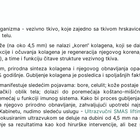
NAVLJAMO KOLAGEN U VITA ELOS-u?
rganizma - vezivno tkivo, koje zajedno sa tkivom hrskavic
telu.
že (na oko 4,5 mm) se nalazi „koren“ kolagena, koji se da
kcije i očuvanja kolagena je regeneracija njegovog korena, 
, a time i funkciju čitave strukture vezivnog tkiva.
em, prirodna sinteza kolagena i njegovog obnavljanja opa
 godišnje. Gubljenje kolagena je posledica i spoljašnjih fak
manifestuje sledećim pojavama: bore, celulit; kože postaje 
lački) oblik tela; dolazi do poremećaja koštano-mišić
remećaj u funkciji imunog sistema. Kako bi proces gubljenj
 njegovo prirodno obnavljanje, zahvaljujući upotrebi naj
 Kabinetu, nudimo sledeću uslugu -
Ultrazvučni SMAS liftin
g (fokusiranim ultrazvukom se deluje na dubini od 4,5 mm na
e sa rezultatima kao kod hirurške intervencije, ali bez 