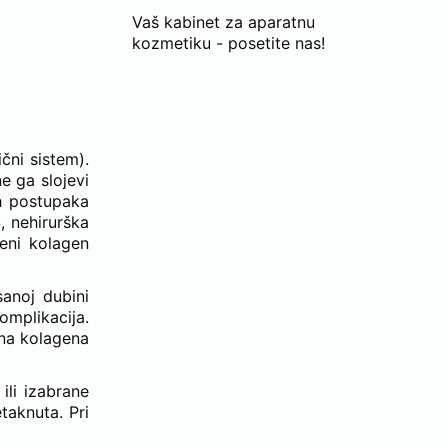
Vaš kabinet za aparatnu
kozmetiku - posetite nas!
čni sistem).
e ga slojevi
ih postupaka
, nehirurška
šeni kolagen
sanoj dubini
omplikacija.
ana kolagena
ili izabrane
etaknuta. Pri