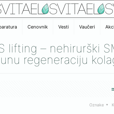
paratura
Cenovnik
Vesti
Vaučeri
Akci
lifting – nehirurški SM
unu regeneraciju kol
Oznake
K