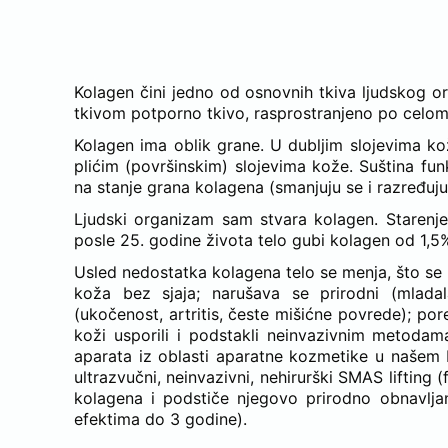
KOJIM TRETMANOM OB
Kolagen čini jedno od osnovnih tkiva ljudskog o
tkivom potporno tkivo, rasprostranjeno po celom 
Kolagen ima oblik grane. U dubljim slojevima ko
plićim (površinskim) slojevima kože. Suština fun
na stanje grana kolagena (smanjuju se i razređuju)
Ljudski organizam sam stvara kolagen. Starenj
posle 25. godine života telo gubi kolagen od 1,5%
Usled nedostatka kolagena telo se menja, što se 
koža bez sjaja; narušava se prirodni (mlada
(ukočenost, artritis, česte mišićne povrede); po
koži usporili i podstakli neinvazivnim metodama
aparata iz oblasti aparatne kozmetike u našem
ultrazvučni, neinvazivni, nehirurški SMAS liftin
kolagena i podstiče njegovo prirodno obnavljanj
efektima do 3 godine).