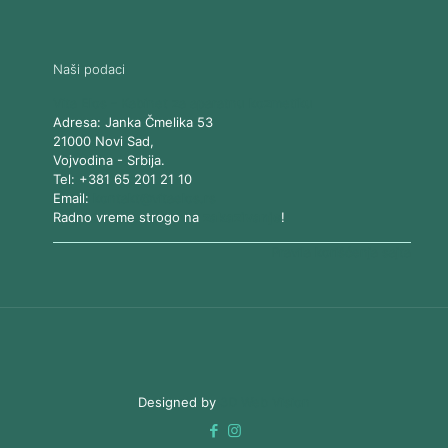
Naši podaci
Vita Elos
-
Kabinet za aparatnu kozmetiku
Adresa:
Janka Čmelika 53
21000
Novi Sad
,
Vojvodina
-
Srbija
.
Tel:
+381 65 201 21 10
Email:
kontakt@vitaelos.rs
Radno vreme strogo na
zakazivanje
!
Pravila korišćenja sajta
Designed by
3D Web Vision