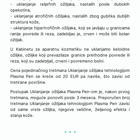
- uklanjanje reljefnih ožiljaka, nastalih posle dubokih
opekotina,
- uklanjanje atrofičnih ožiljaka, nastalih zbog gubitka dubljih
struktura kože,
- uklanjanje hipertrofičnih ožiljaka, koji se javljaju u granicama
ranije povrede ili reza, zadebljao je, crven i može biti bolan
ožiljak.
U Kabinetu za aparatnu kozmetiku ne uklanjamo keloidne
ožiljke, ožiljke koji prevazilaze granice prethodne povrede ili
reza, koji su zadebljali, crveni i povremeno bolni.
Cena pojedinačnog tretmana Uklanjanje ožiljaka tehnologijom
Plasma Pen se kreće od 20 EUR pa naviše, što zavisi od
tretirane površine.
Postupak Uklanjanje ožiljaka Plasma Pen-om je, nakon prvog
tretmana, moguće ponoviti posle 3 meseca. Preporučen broj
tretmana Uklanjanje ožiljaka tehnologijom Plasma Pen zavisi
od same vrste ožiljka, njegove veličine, željenog efekta i
stanja kože.