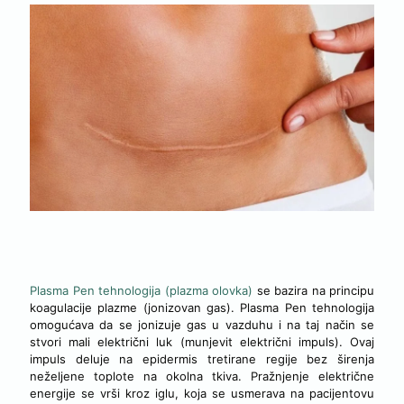
ŠTA JE PLASMA PEN OLOVKA
Plasma Pen tehnologija (plazma olovka)
se bazira na principu
koagulacije plazme (jonizovan gas). Plasma Pen tehnologija
omogućava da se jonizuje gas u vazduhu i na taj način se
stvori mali električni luk (munjevit električni impuls). Ovaj
impuls deluje na epidermis tretirane regije bez širenja
neželjene toplote na okolna tkiva. Pražnjenje električne
energije se vrši kroz iglu, koja se usmerava na pacijentovu