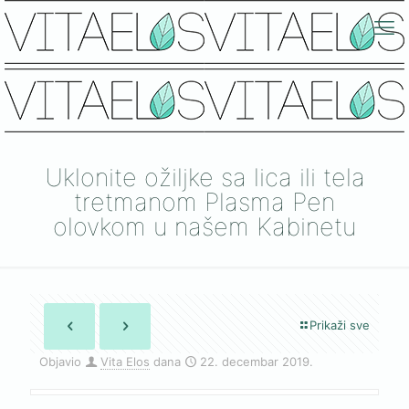
Uklonite ožiljke sa lica ili tela
tretmanom Plasma Pen
olovkom u našem Kabinetu
Prikaži sve
Objavio
Vita Elos
dana
22. decembar 2019.