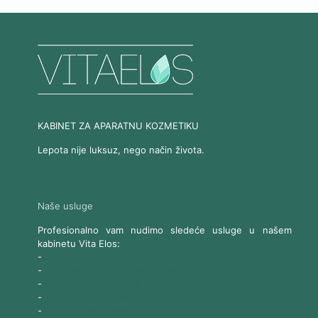
KABINET ZA APARATNU KOZMETIKU
Lepota nije luksuz, nego način života.
Naše usluge
Profesionalno vam nudimo sledeće usluge u našem
kabinetu Vita Elos:
-
Ultrazvučni SMAS lifting
-
Trajna epilacija 808 Diod laserom
-
Laserski karbonski piling
-
Tretmani sa Nd:YAG Laserom
-
Naše ostale usluge