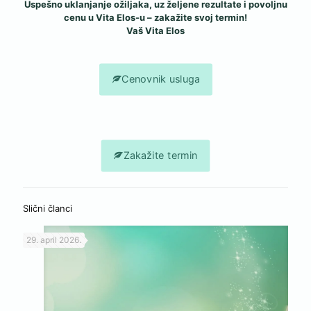
Uspešno uklanjanje ožiljaka, uz željene rezultate i povoljnu
cenu u Vita Elos-u – zakažite svoj termin!
Vaš Vita Elos
Cenovnik usluga
Zakažite termin
Slični članci
29. april 2026.