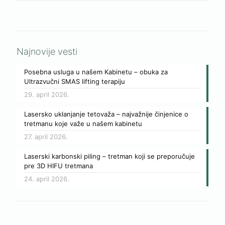
Najnovije vesti
Posebna usluga u našem Kabinetu – obuka za
Ultrazvučni SMAS lifting terapiju
29. april 2026.
Lasersko uklanjanje tetovaža – najvažnije činjenice o
tretmanu koje važe u našem kabinetu
27. april 2026.
Laserski karbonski piling – tretman koji se preporučuje
pre 3D HIFU tretmana
24. april 2026.