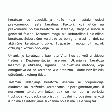
KERATOZE
Keratoze su zadebljanja kože koja nastaju usled
prekomernog rasta keratina. Faktori, koji utiču na
prekomernu pojavu keratoza su starenje, izlaganje suncu ili
genetski faktori. Keratoze mogu biti seboroične i aktinične
keratoze. Seboroične keratoze su benigne izrasline, dok su
aktinične keratoze grublje, ljuspaste i mogu biti uzrok
ozbiljnijih kožnih oboljenja.
Uklanjanje keratoza u kabinetu Vita Elos se vrši u sklopu
tretmana Depigmentacija laserom. Uklanjanje keratoza
laserom je efikasna, sigurna i neinvazivna metoda, koja
omogućava da se keratoze vrlo precizno uklone bez ikakvih
oštećenja okolnog tkiva.
Tretman Uklanjanje keratoza laserom se preporučuje
osobama sa izraženim keratozama, hiperpigmentacijama ili
neravnom teksturom kože, dok se ne radi u periodu
trudnoće, kod osoba sa prisutnim upalnim procesima na koži
ili onima sa infekcijama ili kožnim bolestima u aktivnoj fazi.