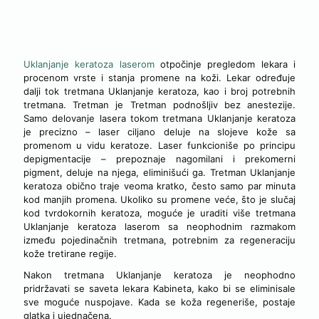
UKLANJANJE KERATOZA LASEROM
Uklanjanje keratoza laserom
otpočinje pregledom lekara i
procenom vrste i stanja promene na koži. Lekar određuje
dalji tok tretmana Uklanjanje keratoza, kao i broj potrebnih
tretmana. Tretman je Tretman podnošljiv bez anestezije.
Samo delovanje lasera tokom tretmana Uklanjanje keratoza
je precizno – laser ciljano deluje na slojeve kože sa
promenom u vidu keratoze. Laser funkcioniše po principu
depigmentacije – prepoznaje nagomilani i prekomerni
pigment, deluje na njega, eliminišući ga. Tretman Uklanjanje
keratoza obično traje veoma kratko, često samo par minuta
kod manjih promena. Ukoliko su promene veće, što je slučaj
kod tvrdokornih keratoza, moguće je uraditi više tretmana
Uklanjanje keratoza laserom sa neophodnim razmakom
između pojedinačnih tretmana, potrebnim za regeneraciju
kože tretirane regije.
Nakon tretmana Uklanjanje keratoza je neophodno
pridržavati se saveta lekara Kabineta, kako bi se eliminisale
sve moguće nuspojave. Kada se koža regeneriše, postaje
glatka i ujednačena.