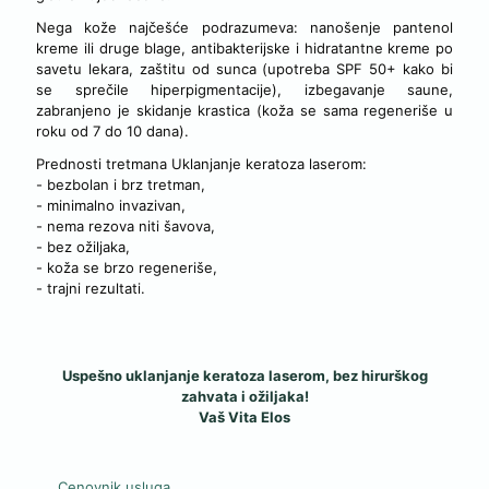
Nega kože najčešće podrazumeva: nanošenje pantenol
kreme ili druge blage, antibakterijske i hidratantne kreme po
savetu lekara, zaštitu od sunca (upotreba SPF 50+ kako bi
se sprečile hiperpigmentacije), izbegavanje saune,
zabranjeno je skidanje krastica (koža se sama regeneriše u
roku od 7 do 10 dana).
Prednosti tretmana Uklanjanje keratoza laserom:
- bezbolan i brz tretman,
- minimalno invazivan,
- nema rezova niti šavova,
- bez ožiljaka,
- koža se brzo regeneriše,
- trajni rezultati.
Uspešno uklanjanje keratoza laserom, bez hirurškog
zahvata i ožiljaka!
Vaš Vita Elos
Cenovnik usluga