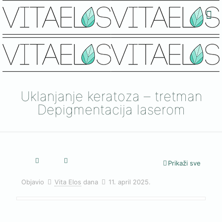
Uklanjanje keratoza – tretman
Depigmentacija laserom
Prikaži sve
Objavio
Vita Elos
dana
11. april 2025.