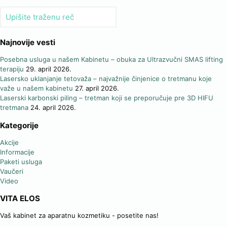
Najnovije vesti
Posebna usluga u našem Kabinetu – obuka za Ultrazvučni SMAS lifting
terapiju
29. april 2026.
Lasersko uklanjanje tetovaža – najvažnije činjenice o tretmanu koje
važe u našem kabinetu
27. april 2026.
Laserski karbonski piling – tretman koji se preporučuje pre 3D HIFU
tretmana
24. april 2026.
Kategorije
Akcije
Informacije
Paketi usluga
Vaučeri
Video
VITA ELOS
Vaš kabinet za aparatnu kozmetiku - posetite nas!