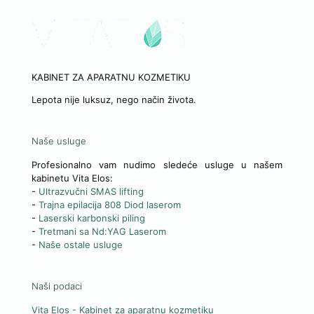
KABINET ZA APARATNU KOZMETIKU
Lepota nije luksuz, nego način života.
Naše usluge
Profesionalno vam nudimo sledeće usluge u našem
kabinetu Vita Elos:
-
Ultrazvučni SMAS lifting
-
Trajna epilacija 808 Diod laserom
-
Laserski karbonski piling
-
Tretmani sa Nd:YAG Laserom
-
Naše ostale usluge
Naši podaci
Vita Elos
-
Kabinet za aparatnu kozmetiku