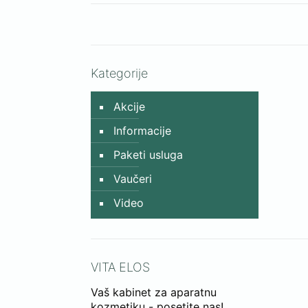
Kategorije
Akcije
Informacije
Paketi usluga
Vaučeri
Video
VITA ELOS
Vaš kabinet za aparatnu
kozmetiku - posetite nas!