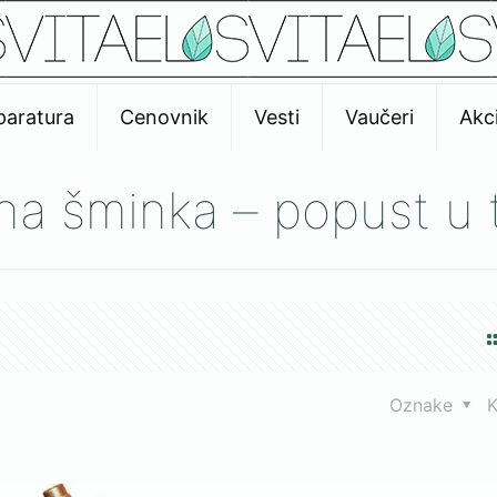
paratura
Cenovnik
Vesti
Vaučeri
Akci
jna šminka – popust u 
Oznake
K