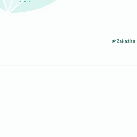
iod i zakažite svoj termin u Vita Elos-u!
Zakažite 