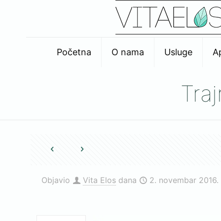
Početna
O nama
Usluge
A
Tra
Objavio
Vita Elos
dana
2. novembar 2016.