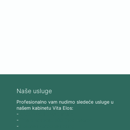
Naše usluge
Profesionalno vam nudimo sledeće usluge u
našem kabinetu Vita Elos:
-
Ultrazvučni SMAS lifting
-
Trajna epilacija 808 Diod laserom
-
Laserski karbonski piling