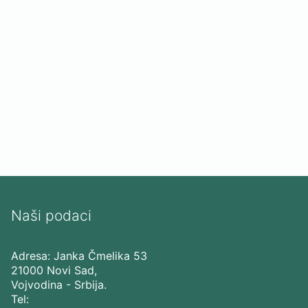
Naši podaci
Vita Elos
-
Kabinet za aparatnu kozmetiku
Adresa:
Janka Čmelika 53
21000
Novi Sad
,
Vojvodina
-
Srbija
.
Tel:
+381 65 201 21 10