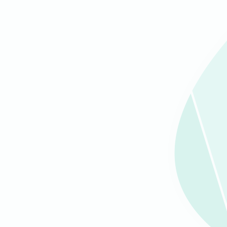
Trajna šminka usana
Trajna šminka kapaka
Trajna šminka obrva (senčenje)