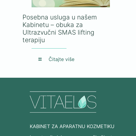
Posebna usluga u našem
Kabinetu – obuka za
Ultrazvučni SMAS lifting
terapiju
Čitajte više
KABINET ZA APARATNU KOZMETIKU