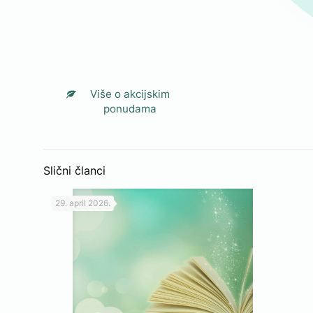
Iskoristite akcijski per
Više o akcijskim
ponudama
Slični članci
29. april 2026.