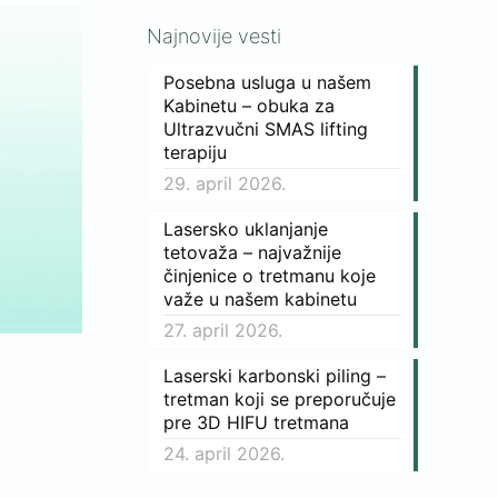
Najnovije vesti
Posebna usluga u našem
Kabinetu – obuka za
Ultrazvučni SMAS lifting
terapiju
29. april 2026.
Lasersko uklanjanje
tetovaža – najvažnije
činjenice o tretmanu koje
važe u našem kabinetu
27. april 2026.
Laserski karbonski piling –
I OBRVA
tretman koji se preporučuje
pre 3D HIFU tretmana
24. april 2026.