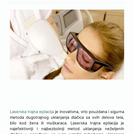
LASERSKA TRAJNA EPILACIJA SVIH ŽELJENIH REGIJA
LICA I TELA
Laserska trajna epilacija
je inovativna, vrlo pouzdana i sigurna
metoda dugotrajnog uklanjanja dlačica sa svih delova tela,
bilo kod žena ili muškaraca. Laserska trajna epilacija je
najefektivniji i najbezbolniji metod uklanjanja neželjenih