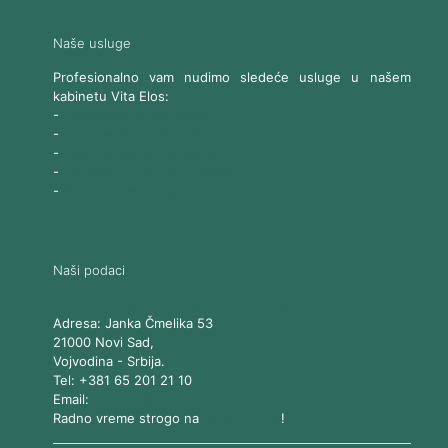
Naše usluge
Profesionalno vam nudimo sledeće usluge u našem
kabinetu Vita Elos:
-
Ultrazvučni SMAS lifting
-
Trajna epilacija 808 Diod laserom
-
Laserski karbonski piling
-
Tretmani sa Nd:YAG Laserom
-
Naše ostale usluge
Naši podaci
Vita Elos
-
Kabinet za aparatnu kozmetiku
Adresa:
Janka Čmelika 53
21000
Novi Sad
,
Vojvodina
-
Srbija
.
Tel:
+381 65 201 21 10
Email:
kontakt@vitaelos.rs
Radno vreme strogo na
zakazivanje
!