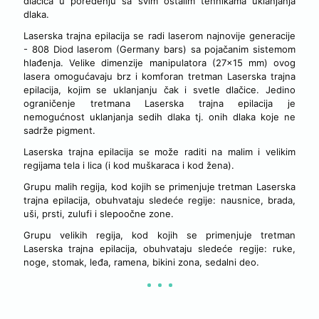
dlačica u poređenju sa svim ostalim tehnikama uklanjanja
dlaka.
Laserska trajna epilacija se radi laserom najnovije generacije
- 808 Diod laserom (Germany bars) sa pojačanim sistemom
hlađenja. Velike dimenzije manipulatora (27x15 mm) ovog
lasera omogućavaju brz i komforan tretman Laserska trajna
epilacija, kojim se uklanjanju čak i svetle dlačice. Jedino
ograničenje tretmana Laserska trajna epilacija je
nemogućnost uklanjanja sedih dlaka tj. onih dlaka koje ne
sadrže pigment.
Laserska trajna epilacija se može raditi na malim i velikim
regijama tela i lica (i kod muškaraca i kod žena).
Grupu malih regija, kod kojih se primenjuje tretman Laserska
trajna epilacija, obuhvataju sledeće regije: nausnice, brada,
uši, prsti, zulufi i slepoočne zone.
Grupu velikih regija, kod kojih se primenjuje tretman
Laserska trajna epilacija, obuhvataju sledeće regije: ruke,
noge, stomak, leđa, ramena, bikini zona, sedalni deo.