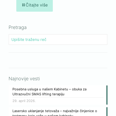
Čitajte više
Pretraga
Najnovije vesti
Posebna usluga u našem Kabinetu – obuka za
Ultrazvučni SMAS lifting terapiju
29. april 2026.
Lasersko uklanjanje tetovaža – najvažnije činjenice o
tretmanu koje važe u našem kabinetu