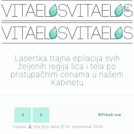
Laserska trajna epilacija svih
željenih regija lica i tela po
pristupačnim cenama u našem
Kabinetu
Prikaži sve
Objavio
Vita Elos
dana
10. septembar 2018.