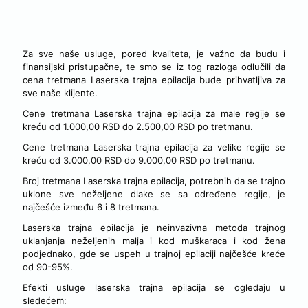
PRISTUPAČNE CENE, UZ ZAGARANTOVAN USPEH,
TRETMANA LASERSKA TRAJNA EPILACIJA
Za sve naše usluge, pored kvaliteta, je važno da budu i
finansijski pristupačne, te smo se iz tog razloga odlučili da
cena tretmana Laserska trajna epilacija bude prihvatljiva za
sve naše klijente.
Cene tretmana Laserska trajna epilacija za male regije se
kreću od 1.000,00 RSD do 2.500,00 RSD po tretmanu.
Cene tretmana Laserska trajna epilacija za velike regije se
kreću od 3.000,00 RSD do 9.000,00 RSD po tretmanu.
Broj tretmana Laserska trajna epilacija, potrebnih da se trajno
uklone sve neželjene dlake se sa određene regije, je
najčešće između 6 i 8 tretmana.
Laserska trajna epilacija je neinvazivna metoda trajnog
uklanjanja neželjenih malja i kod muškaraca i kod žena
podjednako, gde se uspeh u trajnoj epilaciji najčešće kreće
od 90-95%.
Efekti usluge laserska trajna epilacija se ogledaju u
sledećem: