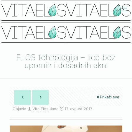
ELOS tehnologija – lice bez
upornih i dosadnih akni
Prikaži sve
Objavio
Vita Elos
dana
17. avgust 2017.