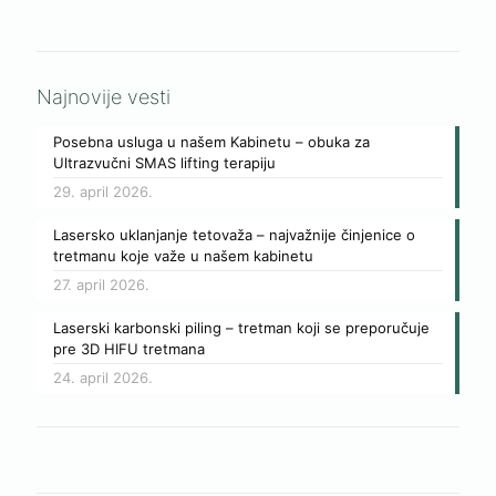
Najnovije vesti
Posebna usluga u našem Kabinetu – obuka za
Ultrazvučni SMAS lifting terapiju
29. april 2026.
Lasersko uklanjanje tetovaža – najvažnije činjenice o
tretmanu koje važe u našem kabinetu
27. april 2026.
Laserski karbonski piling – tretman koji se preporučuje
pre 3D HIFU tretmana
24. april 2026.