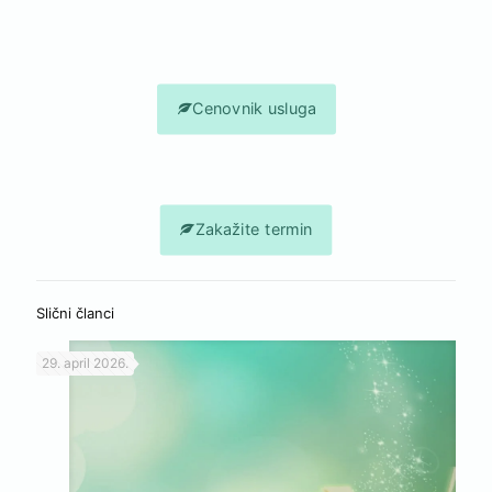
om u našem Kabinetu. Čekamo vas!
Vaš Vita Elos
Cenovnik usluga
Zakažite termin
Slični članci
29. april 2026.