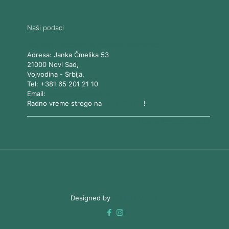
Naši podaci
Vita Elos
-
Kabinet za aparatnu kozmetiku
Adresa:
Janka Čmelika 53
21000
Novi Sad
,
Vojvodina
-
Srbija
.
Tel:
+381 65 201 21 10
Email:
kontakt@vitaelos.rs
Radno vreme strogo na
zakazivanje
!
Pravila korišćenja sajta
Designed by
3D Web Vision