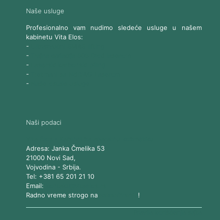
Naše usluge
Profesionalno vam nudimo sledeće usluge u našem
kabinetu Vita Elos:
-
Ultrazvučni SMAS lifting
-
Trajna epilacija 808 Diod laserom
-
Laserski karbonski piling
-
Tretmani sa Nd:YAG Laserom
-
Naše ostale usluge
Naši podaci
Vita Elos
-
Kabinet za aparatnu kozmetiku
Adresa:
Janka Čmelika 53
21000
Novi Sad
,
Vojvodina
-
Srbija
.
Tel:
+381 65 201 21 10
Email:
kontakt@vitaelos.rs
Radno vreme strogo na
zakazivanje
!
Pravila korišćenja sajta