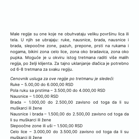
MALE REGIJE KOD TRETMANA TRAJNA EPILACIJA -
CENOVNIK
Male regije su one koje ne obuhvataju veliku površinu lica ili
tela. U njih se ubrajaju: ruke, nausnice, brada, nausnice i
brada, slepoočne zone, pazuh, prepone, prsti na rukama i
nogama, bikini zona celo lice, zona oko bradavica, zona oko
pupka. Moguće je u okviru istog tretmana raditi više malih
regija, po želji klijenta. Za tajno uklanjanje dlačica je potrebno
od 6-8 tretmana za svaku regiju.
Cenovnik usluga za ove regije po tretmanu je sledeći:
Ruke – 5.00,00 do 6.000,00 RSD
Pola ruku sa prstima – 3.500,00 do 4.000,00 RSD
Nausnice – 1.000,00 RSD
Brada – 1.000,00 do 2.500,00 zavisno od toga da li su
muškarci ili žene
Nausnice i brada – 1.500,00 do 2.500,00 zavisno od toga da
li su muškarci ili žene
Slepoočne zone ili uši – 1.500,00 RSD
Celo lice – 3.000,00 do 3.500,00 zavisno od toga da li su
muškarci ili žene