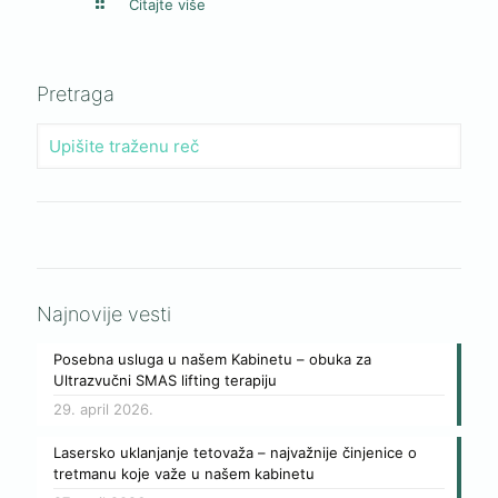
Čitajte više
Pretraga
Najnovije vesti
Posebna usluga u našem Kabinetu – obuka za
Ultrazvučni SMAS lifting terapiju
29. april 2026.
Lasersko uklanjanje tetovaža – najvažnije činjenice o
tretmanu koje važe u našem kabinetu