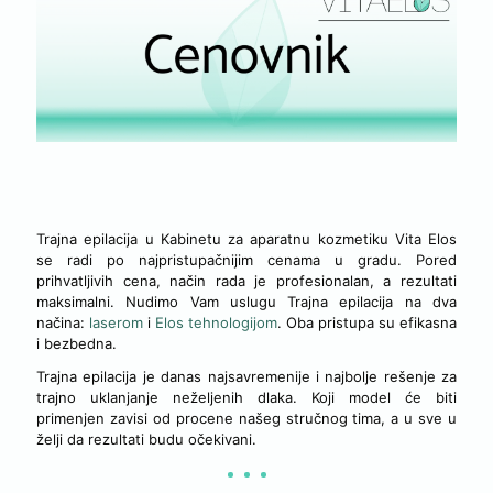
TRAJNA EPILACIJA
Trajna epilacija u Kabinetu za aparatnu kozmetiku Vita Elos
se radi po najpristupačnijim cenama u gradu. Pored
prihvatljivih cena, način rada je profesionalan, a rezultati
maksimalni. Nudimo Vam uslugu Trajna epilacija na dva
načina:
laserom
i
Elos tehnologijom
. Oba pristupa su efikasna
i bezbedna.
Trajna epilacija je danas najsavremenije i najbolje rešenje za
trajno uklanjanje neželjenih dlaka. Koji model će biti
primenjen zavisi od procene našeg stručnog tima, a u sve u
želji da rezultati budu očekivani.