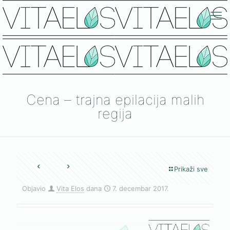
Cena – trajna epilacija malih
regija
Prikaži sve
Objavio
Vita Elos
dana
7. decembar 2017.