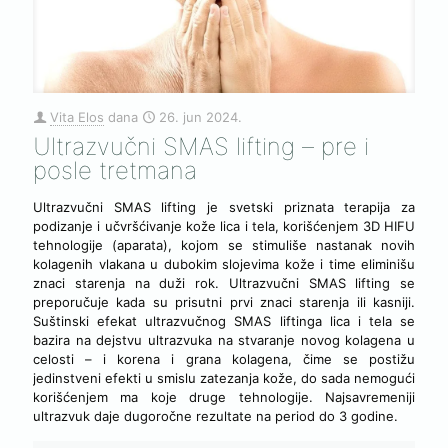
Vita Elos
dana
26. jun 2024.
Ultrazvučni SMAS lifting – pre i
posle tretmana
Ultrazvučni SMAS lifting je svetski priznata terapija za
podizanje i učvršćivanje kože lica i tela, korišćenjem 3D HIFU
tehnologije (aparata), kojom se stimuliše nastanak novih
kolagenih vlakana u dubokim slojevima kože i time eliminišu
znaci starenja na duži rok. Ultrazvučni SMAS lifting se
preporučuje kada su prisutni prvi znaci starenja ili kasniji.
Suštinski efekat ultrazvučnog SMAS liftinga lica i tela se
bazira na dejstvu ultrazvuka na stvaranje novog kolagena u
celosti – i korena i grana kolagena, čime se postižu
jedinstveni efekti u smislu zatezanja kože, do sada nemogući
korišćenjem ma koje druge tehnologije. Najsavremeniji
ultrazvuk daje dugoročne rezultate na period do 3 godine.