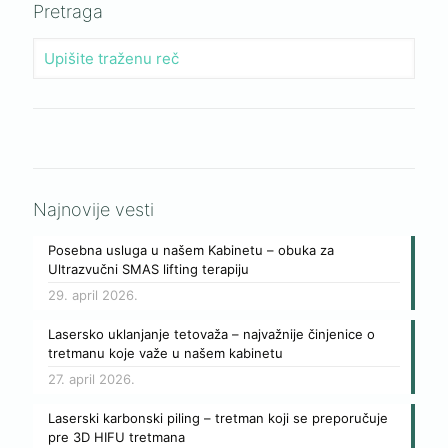
Pretraga
Najnovije vesti
Posebna usluga u našem Kabinetu – obuka za
Ultrazvučni SMAS lifting terapiju
29. april 2026.
Lasersko uklanjanje tetovaža – najvažnije činjenice o
tretmanu koje važe u našem kabinetu
27. april 2026.
Laserski karbonski piling – tretman koji se preporučuje
pre 3D HIFU tretmana