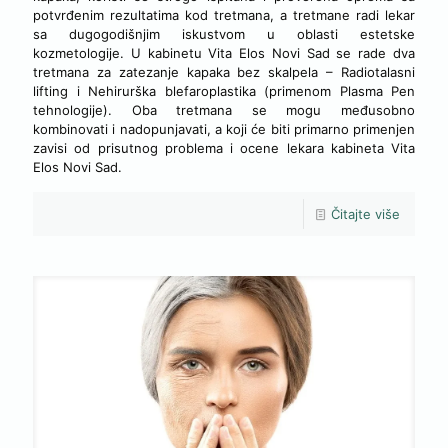
potvrđenim rezultatima kod tretmana, a tretmane radi lekar
sa dugogodišnjim iskustvom u oblasti estetske
kozmetologije. U kabinetu Vita Elos Novi Sad se rade dva
tretmana za zatezanje kapaka bez skalpela – Radiotalasni
lifting i Nehirurška blefaroplastika (primenom Plasma Pen
tehnologije). Oba tretmana se mogu međusobno
kombinovati i nadopunjavati, a koji će biti primarno primenjen
zavisi od prisutnog problema i ocene lekara kabineta Vita
Elos Novi Sad.
Čitajte više