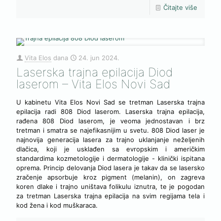
Čitajte više
Vita Elos
dana
24. jun 2024.
Laserska trajna epilacija Diod
laserom – Vita Elos Novi Sad
U kabinetu Vita Elos Novi Sad se tretman Laserska trajna
epilacija radi 808 Diod laserom. Laserska trajna epilacija,
rađena 808 Diod laserom, je veoma jednostavan i brz
tretman i smatra se najefikasnijim u svetu. 808 Diod laser je
najnovija generacija lasera za trajno uklanjanje neželjenih
dlačica, koji je usklađen sa evropskim i američkim
standardima kozmetologije i dermatologije - klinički ispitana
oprema. Princip delovanja Diod lasera je takav da se lasersko
zračenje apsorbuje kroz pigment (melanin), on zagreva
koren dlake i trajno uništava folikulu iznutra, te je pogodan
za tretman Laserska trajna epilacija na svim regijama tela i
kod žena i kod muškaraca.