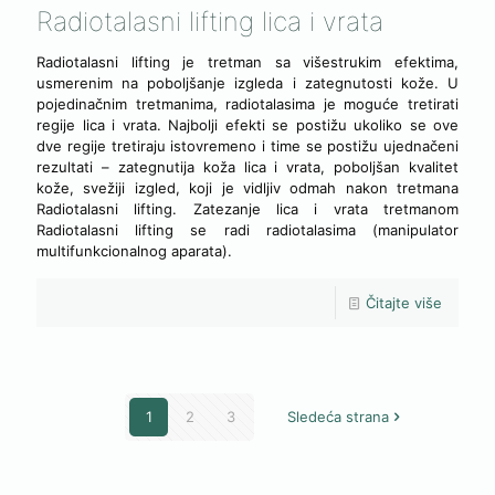
Radiotalasni lifting lica i vrata
Radiotalasni lifting je tretman sa višestrukim efektima,
usmerenim na poboljšanje izgleda i zategnutosti kože. U
pojedinačnim tretmanima, radiotalasima je moguće tretirati
regije lica i vrata. Najbolji efekti se postižu ukoliko se ove
dve regije tretiraju istovremeno i time se postižu ujednačeni
rezultati – zategnutija koža lica i vrata, poboljšan kvalitet
kože, svežiji izgled, koji je vidljiv odmah nakon tretmana
Radiotalasni lifting. Zatezanje lica i vrata tretmanom
Radiotalasni lifting se radi radiotalasima (manipulator
multifunkcionalnog aparata).
Čitajte više
1
2
3
Sledeća strana