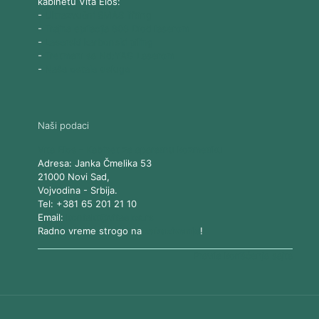
kabinetu Vita Elos:
-
Ultrazvučni SMAS lifting
-
Trajna epilacija 808 Diod laserom
-
Laserski karbonski piling
-
Tretmani sa Nd:YAG Laserom
-
Naše ostale usluge
Naši podaci
Vita Elos
-
Kabinet za aparatnu kozmetiku
Adresa:
Janka Čmelika 53
21000
Novi Sad
,
Vojvodina
-
Srbija
.
Tel:
+381 65 201 21 10
Email:
kontakt@vitaelos.rs
Radno vreme strogo na
zakazivanje
!
Pravila korišćenja sajta