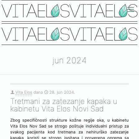
jun 2024
Vita Elos
dana
28. jun 2024.
Tretmani za zatezanje kapaka u
kabinetu Vita Elos Novi Sad
Zbog specifičnosti strukture kožne regije oka, u kabinetu
Vita Elos Nov Sad se strogo poštuje individualni pristup za
svakog pacijenta kod tretmana za nehirurško zatezanje
kapaka, koristi se strogo ispitana i proverena oprema sa