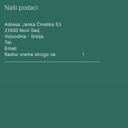
Naši podaci
Vita Elos
-
Kabinet za aparatnu kozmetiku
Adresa:
Janka Čmelika 53
21000
Novi Sad
,
Vojvodina
-
Srbija
.
Tel:
+381 65 201 21 10
Email:
kontakt@vitaelos.rs
Radno vreme strogo na
zakazivanje
!
Pravila korišćenja sajta