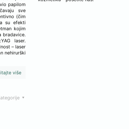
javio papilom
čavaju sve
entivno (čim
a su efekti
etman kojim
a bradavice.
:YAG laser.
nost – laser
n nehirurški
itajte više
ategorije