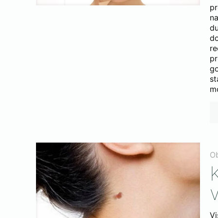
p
n
du
do
re
pr
go
st
mo
O
Vi