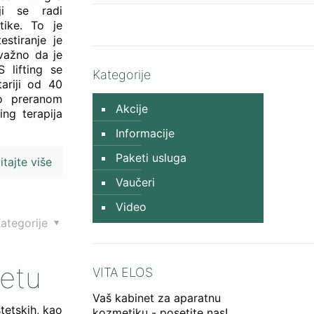
ji se radi
ike. To je
estiranje je
važno da je
S lifting se
Kategorije
tariji od 40
no preranom
Akcije
ing terapija
Informacije
Paketi usluga
itajte više
Vaučeri
Video
ategorije
netu
VITA ELOS
Vaš kabinet za aparatnu
tetskih, kao
kozmetiku - posetite nas!