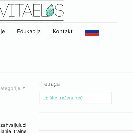
je
Edukacija
Kontakt
Pretraga
ategorije
u
hvaljujući
janje trajne