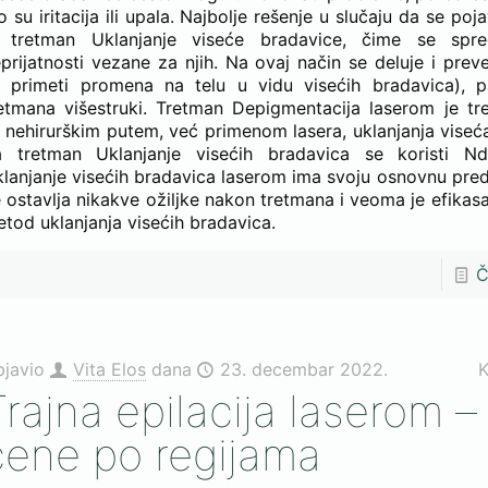
o su iritacija ili upala. Najbolje rešenje u slučaju da se po
e tretman Uklanjanje viseće bradavice, čime se spre
prijatnosti vezane za njih. Na ovaj način se deluje i prev
 primeti promena na telu u vidu visećih bradavica), p
etmana višestruki. Tretman Depigmentacija laserom je tr
 nehirurškim putem, već primenom lasera, uklanjanja viseć
a tretman Uklanjanje visećih bradavica se koristi Nd
lanjanje visećih bradavica laserom ima svoju osnovnu pred
 ostavlja nikakve ožiljke nakon tretmana i veoma je efikasa
tod uklanjanja visećih bradavica.
Č
bjavio
Vita Elos
dana
23. decembar 2022.
K
Trajna epilacija laserom –
cene po regijama