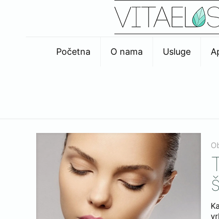
Početna
O nama
Usluge
A
O
K
vr