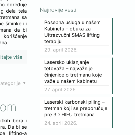
lno određuje
Najnovije vesti
og dela tela
 tretmana sa
Posebna usluga u našem
 šminke ili
Kabinetu – obuka za
tmana da bi
Ultrazvučni SMAS lifting
 korišćenje
terapiju
ana.
29. april 2026.
itajte više
Lasersko uklanjanje
tetovaža – najvažnije
činjenice o tretmanu koje
važe u našem kabinetu
ategorije
27. april 2026.
Laserski karbonski piling –
kom
tretman koji se preporučuje
pre 3D HIFU tretmana
itkih bora i
24. april 2026.
ra. Da bi se
e lifting-a