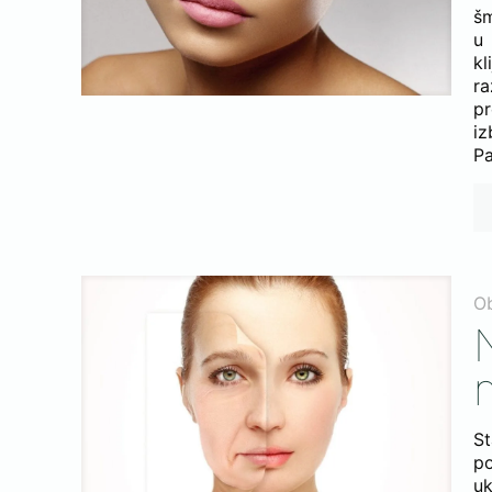
šm
u 
kl
ra
p
iz
Pa
O
N
St
po
uk