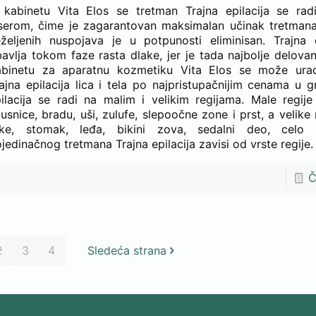
 kabinetu Vita Elos se tretman Trajna epilacija se ra
serom, čime je zagarantovan maksimalan učinak tretmana,
željenih nuspojava je u potpunosti eliminisan. Trajna e
avlja tokom faze rasta dlake, jer je tada najbolje delovan
abinetu za aparatnu kozmetiku Vita Elos se može urad
ajna epilacija lica i tela po najpristupačnijim cenama u g
ilacija se radi na malim i velikim regijama. Male regij
usnice, bradu, uši, zulufe, slepoočne zone i prst, a velike 
uke, stomak, leđa, bikini zova, sedalni deo, celo 
jedinačnog tretmana Trajna epilacija zavisi od vrste regije.
Č
2
3
4
Sledeća strana