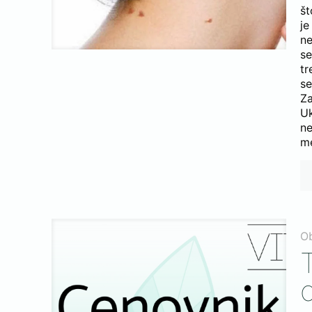
št
j
ne
se
tr
se
Z
Uk
ne
me
O