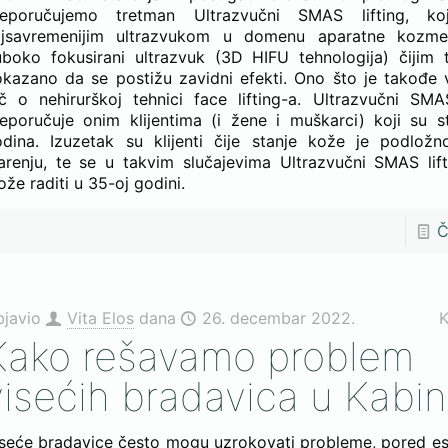
reporučujemo tretman Ultrazvučni SMAS lifting, ko
ajsavremenijim ultrazvukom u domenu aparatne kozmet
boko fokusirani ultrazvuk (3D HIFU tehnologija) čijim t
kazano da se postižu zavidni efekti. Ono što je takođe 
č o nehirurškoj tehnici face lifting-a. Ultrazvučni SMA
eporučuje onim klijentima (i žene i muškarci) koji su s
dina. Izuzetak su klijenti čije stanje kože je podlož
arenju, te se u takvim slučajevima Ultrazvučni SMAS lift
že raditi u 35-oj godini.
Č
bjavio
Vita Elos
dana
26. decembar 2022.
K
Kako rešavamo problem
visećih bradavica u Kabi
seće bradavice često mogu uzrokovati probleme, pored es