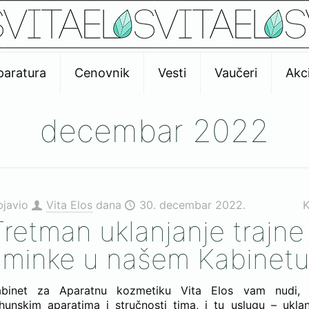
paratura
Cenovnik
Vesti
Vaučeri
Akci
decembar 2022
bjavio
Vita Elos
dana
30. decembar 2022.
K
Tretman uklanjanje trajne
šminke u našem Kabinet
abinet za Aparatnu kozmetiku Vita Elos vam nudi, za
hunskim aparatima i stručnosti tima, i tu uslugu – uklan