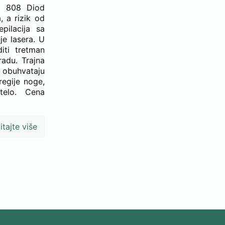
di 808 Diod
 a rizik od
pilacija sa
je lasera. U
iti tretman
radu. Trajna
e obuhvataju
regije noge,
telo. Cena
itajte više