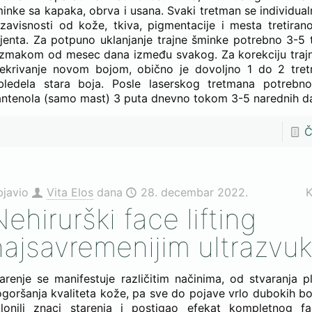
inke sa kapaka, obrva i usana. Svaki tretman se individua
zavisnosti od kože, tkiva, pigmentacije i mesta tretiran
ijenta. Za potpuno uklanjanje trajne šminke potrebno 3-5
zmakom od mesec dana između svakog. Za korekciju trajne
rekrivanje novom bojom, obično je dovoljno 1 do 2 tre
bledela stara boja. Posle laserskog tretmana potrebno
ntenola (samo mast) 3 puta dnevno tokom 3-5 narednih d
Č
bjavio
Vita Elos
dana
28. decembar 2022.
K
ehirurški face lifting
najsavremenijim ultrazvu
arenje se manifestuje različitim načinima, od stvaranja pl
goršanja kvaliteta kože, pa sve do pojave vrlo dubokih bo
lonili znaci starenja i postigao efekat kompletnog fac