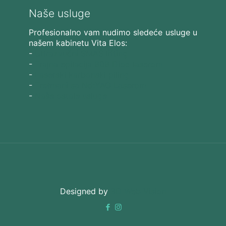
Naše usluge
Profesionalno vam nudimo sledeće usluge u
našem kabinetu Vita Elos:
-
Ultrazvučni SMAS lifting
-
Trajna epilacija 808 Diod laserom
-
Laserski karbonski piling
-
Tretmani sa Nd:YAG Laserom
-
Naše ostale usluge
Designed by
3D Web Vision