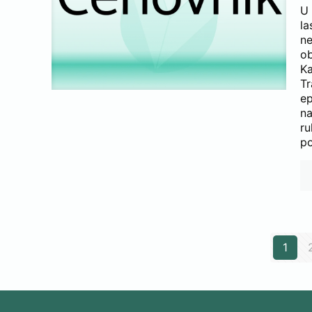
U
la
ne
ob
K
Tr
ep
na
r
po
1