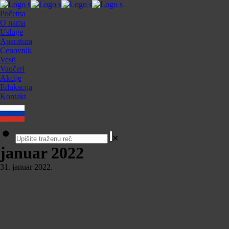
Početna
O nama
Usluge
Aparatura
Cenovnik
Vesti
Vaučeri
Akcije
Edukacija
Kontakt
✕
januar 2022
31. januar 2022.