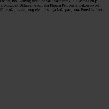
način, bez ikakvog rizika po vas i vaše zdravlje. Plasma Pen je
iljaka. Postupak Uklanjanje ožiljaka Plasma Pen-om je, nakon prvog
ine ožiljka, željenog efekta i stanja kože pacijenta. Pored kvaliteta,