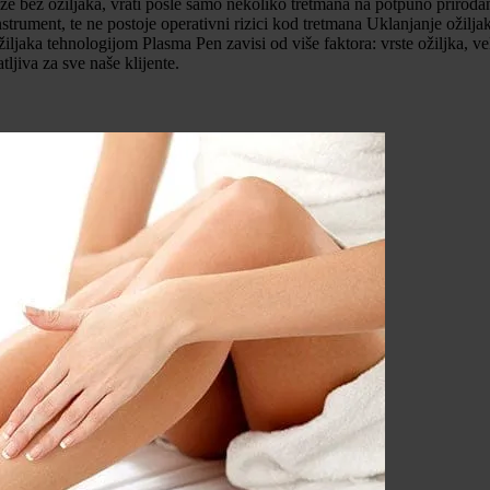
 bez ožiljaka, vrati posle samo nekoliko tretmana na potpuno prirodan 
i instrument, te ne postoje operativni rizici kod tretmana Uklanjanje ož
aka tehnologijom Plasma Pen zavisi od više faktora: vrste ožiljka, velič
tljiva za sve naše klijente.