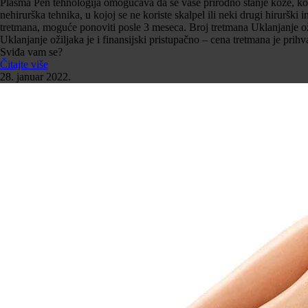
Plasma Pen tehnologija omogućava da se vaše prirodno stanje kože, kože
nehirurška tehnika, u kojoj se ne koriste skalpel ili neki drugi hiruršk
tretmana, moguće ponoviti posle 3 meseca. Broj tretmana Uklanjanje ožilj
Uklanjanje ožiljaka je i finansijski pristupačno – cena tretmana je prihva
Sviđa vam se?
Čitajte više
28. januar 2022.