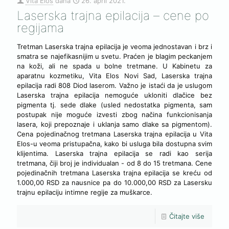
Vita Elos
dana
26. april 2021.
Laserska trajna epilacija – cene po
regijama
Tretman Laserska trajna epilacija je veoma jednostavan i brz i
smatra se najefikasnijim u svetu. Praćen je blagim peckanjem
na koži, ali ne spada u bolne tretmane. U Kabinetu za
aparatnu kozmetiku, Vita Elos Novi Sad, Laserska trajna
epilacija radi 808 Diod laserom. Važno je istaći da je uslugom
Laserska trajna epilacija nemoguće ukloniti dlačice bez
pigmenta tj. sede dlake (usled nedostatka pigmenta, sam
postupak nije moguće izvesti zbog načina funkcionisanja
lasera, koji prepoznaje i uklanja samo dlake sa pigmentom).
Cena pojedinačnog tretmana Laserska trajna epilacija u Vita
Elos-u veoma pristupačna, kako bi usluga bila dostupna svim
klijentima. Laserska trajna epilacija se radi kao serija
tretmana, čiji broj je individualan - od 8 do 15 tretmana. Cene
pojedinačnih tretmana Laserska trajna epilacija se kreću od
1.000,00 RSD za nausnice pa do 10.000,00 RSD za Lasersku
trajnu epilaciju intimne regije za muškarce.
Čitajte više