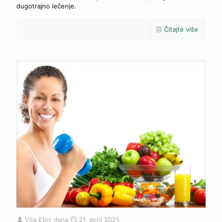
dugotrajno lečenje.
Čitajte više
Vita Elos
dana
21. april 2021.