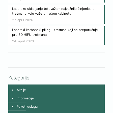
Lasersko uklanjanje tetovaža – najvažnije činjenice o
tretmanu koje važe u našem kabinetu
27. april 2026.
Laserski karbonski piling – tretman koji se preporučuje
pre 3D HIFU tretmana
24. april 2026.
Kategorije
Akcije
Informacije
Paketi usluga