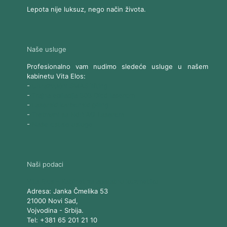
Lepota nije luksuz, nego način života.
Naše usluge
Profesionalno vam nudimo sledeće usluge u našem
kabinetu Vita Elos:
-
Ultrazvučni SMAS lifting
-
Trajna epilacija 808 Diod laserom
-
Laserski karbonski piling
-
Tretmani sa Nd:YAG Laserom
-
Naše ostale usluge
Naši podaci
Vita Elos
-
Kabinet za aparatnu kozmetiku
Adresa:
Janka Čmelika 53
21000
Novi Sad
,
Vojvodina
-
Srbija
.
Tel:
+381 65 201 21 10