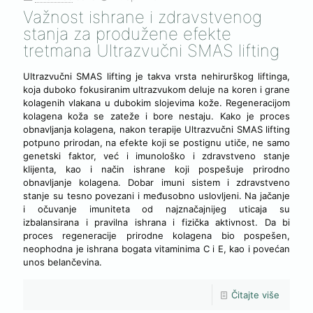
Važnost ishrane i zdravstvenog
stanja za produžene efekte
tretmana Ultrazvučni SMAS lifting
Ultrazvučni SMAS lifting je takva vrsta nehirurškog liftinga,
koja duboko fokusiranim ultrazvukom deluje na koren i grane
kolagenih vlakana u dubokim slojevima kože. Regeneracijom
kolagena koža se zateže i bore nestaju. Kako je proces
obnavljanja kolagena, nakon terapije Ultrazvučni SMAS lifting
potpuno prirodan, na efekte koji se postignu utiče, ne samo
genetski faktor, već i imunološko i zdravstveno stanje
klijenta, kao i način ishrane koji pospešuje prirodno
obnavljanje kolagena. Dobar imuni sistem i zdravstveno
stanje su tesno povezani i međusobno uslovljeni. Na jačanje
i očuvanje imuniteta od najznačajnijeg uticaja su
izbalansirana i pravilna ishrana i fizička aktivnost. Da bi
proces regeneracije prirodne kolagena bio pospešen,
neophodna je ishrana bogata vitaminima C i E, kao i povećan
unos belančevina.
Čitajte više