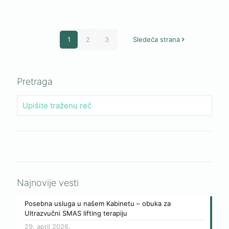
1
2
3
Sledeća strana
Pretraga
Najnovije vesti
Posebna usluga u našem Kabinetu – obuka za
Ultrazvučni SMAS lifting terapiju
29. april 2026.