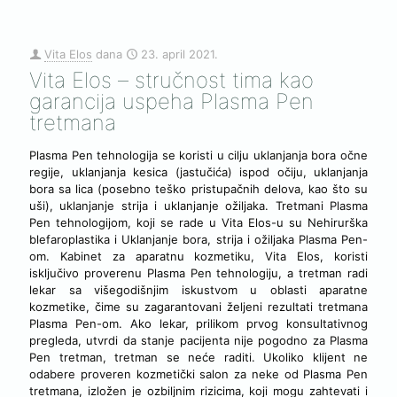
[rev_slider Plasma-pen-vest-slider]
Vita Elos
dana
23. april 2021.
Vita Elos – stručnost tima kao
garancija uspeha Plasma Pen
tretmana
Plasma Pen tehnologija se koristi u cilju uklanjanja bora očne
regije, uklanjanja kesica (jastučića) ispod očiju, uklanjanja
bora sa lica (posebno teško pristupačnih delova, kao što su
uši), uklanjanje strija i uklanjanje ožiljaka. Tretmani Plasma
Pen tehnologijom, koji se rade u Vita Elos-u su Nehirurška
blefaroplastika i Uklanjanje bora, strija i ožiljaka Plasma Pen-
om. Kabinet za aparatnu kozmetiku, Vita Elos, koristi
isključivo proverenu Plasma Pen tehnologiju, a tretman radi
lekar sa višegodišnjim iskustvom u oblasti aparatne
kozmetike, čime su zagarantovani željeni rezultati tretmana
Plasma Pen-om. Ako lekar, prilikom prvog konsultativnog
pregleda, utvrdi da stanje pacijenta nije pogodno za Plasma
Pen tretman, tretman se neće raditi. Ukoliko klijent ne
odabere proveren kozmetički salon za neke od Plasma Pen
tretmana, izložen je ozbiljnim rizicima, koji mogu zahtevati i