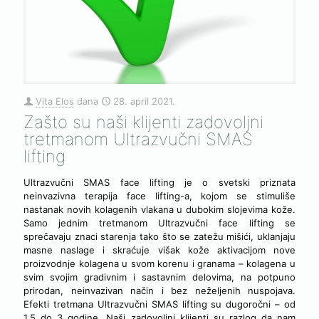
Vita Elos
dana
28. april 2021.
Zašto su naši klijenti zadovoljni
tretmanom Ultrazvučni SMAS
lifting
Ultrazvučni SMAS face lifting je o svetski priznata
neinvazivna terapija face lifting-a, kojom se stimuliše
nastanak novih kolagenih vlakana u dubokim slojevima kože.
Samo jednim tretmanom Ultrazvučni face lifting se
sprečavaju znaci starenja tako što se zatežu mišići, uklanjaju
masne naslage i skraćuje višak kože aktivacijom nove
proizvodnje kolagena u svom korenu i granama – kolagena u
svim svojim gradivnim i sastavnim delovima, na potpuno
prirodan, neinvazivan način i bez neželjenih nuspojava.
Efekti tretmana Ultrazvučni SMAS lifting su dugoročni – od
1,5 do 3 godine. Naši zadovoljni klijenti su razlog da nam