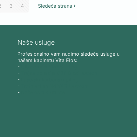
2
3
4
Sledeća strana
Naše usluge
Profesionalno vam nudimo sledeće usluge u
našem kabinetu Vita Elos:
-
Ultrazvučni SMAS lifting
-
Trajna epilacija 808 Diod laserom
-
Laserski karbonski piling
-
Tretmani sa Nd:YAG Laserom
-
Naše ostale usluge