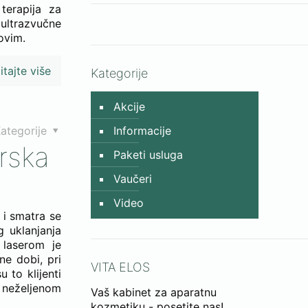
terapija za
ultrazvučne
ovim.
itajte više
Kategorije
Akcije
ategorije
Informacije
rska
Paketi usluga
Vaučeri
Video
 i smatra se
g uklanjanja
 laserom je
ne dobi, pri
VITA ELOS
 to klijenti
neželjenom
Vaš kabinet za aparatnu
kozmetiku - posetite nas!