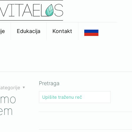
je
Edukacija
Kontakt
Pretraga
ategorije
emo
šem