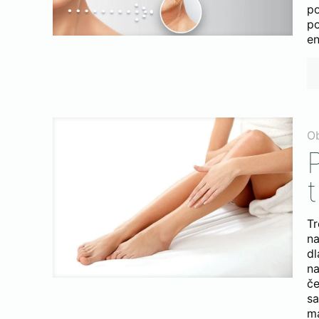
po
p
en
O
t
Tr
na
d
na
če
s
ma