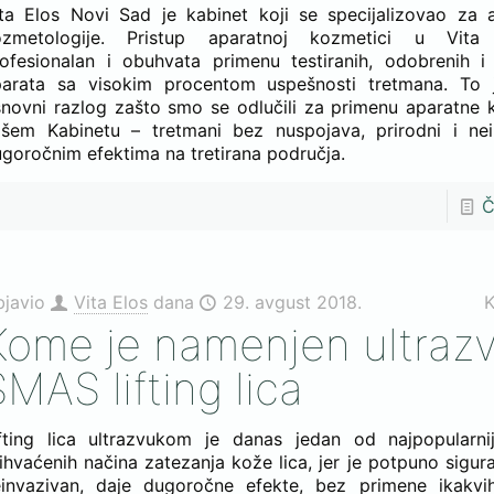
ta Elos Novi Sad je kabinet koji se specijalizovao za a
ozmetologije. Pristup aparatnoj kozmetici u Vita
ofesionalan i obuhvata primenu testiranih, odobrenih i
parata sa visokim procentom uspešnosti tretmana. To 
novni razlog zašto smo se odlučili za primenu aparatne 
šem Kabinetu – tretmani bez nuspojava, prirodni i nei
goročnim efektima na tretirana područja.
Č
bjavio
Vita Elos
dana
29. avgust 2018.
K
Kome je namenjen ultraz
SMAS lifting lica
fting lica ultrazvukom je danas jedan od najpopularnij
ihvaćenih načina zatezanja kože lica, jer je potpuno sigura
invazivan, daje dugoročne efekte, bez primene ikakvih