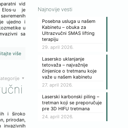
paratni vid
Najnovije vesti
 Elos-u je
 savremenih
Posebna usluga u našem
je ujedno i
Kabinetu – obuka za
kozmetike u
Ultrazvučni SMAS lifting
nvazivni sa
terapiju
29. april 2026.
itajte više
Lasersko uklanjanje
tetovaža – najvažnije
činjenice o tretmanu koje
važe u našem kabinetu
ategorije
27. april 2026.
vučni
Laserski karbonski piling –
tretman koji se preporučuje
pre 3D HIFU tretmana
ih i široko
24. april 2026.
n, prirodan,
 invazivnih