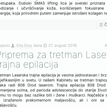
stupaka. Duboki SMAS lifting lica je svetski priznata 
odizanje i učvršćivanje kože, korišćenjem fokusirane 
ergije, koja prirodnim putem zamenjuje istrošeni kolagen n
Č
bjavio
Vita Elos
dana
27. avgust 2018.
K
Priprema za tretman Lase
rajna epilacija
etman Laserska trajna epilacija je veoma jednostavan i brz
jefikasnijim u svetu. U našem Kabinetu se tretman trajno
laka radi 808 Diod laserom. Trajna epilacija 808 Diod
menjena svima, od perioda adolescencije do starije život
mu to mogu bez razlike biti i žene i muškarci. Najčešće su
a izraženom prekomernom maljavošću, ali i oni sa 
ljavošću.