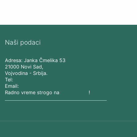
Naši podaci
Vita Elos
-
Kabinet za aparatnu kozmetiku
Adresa:
Janka Čmelika 53
21000
Novi Sad
,
Vojvodina
-
Srbija
.
Tel:
+381 65 201 21 10
Email:
kontakt@vitaelos.rs
Radno vreme strogo na
zakazivanje
!
Pravila korišćenja sajta