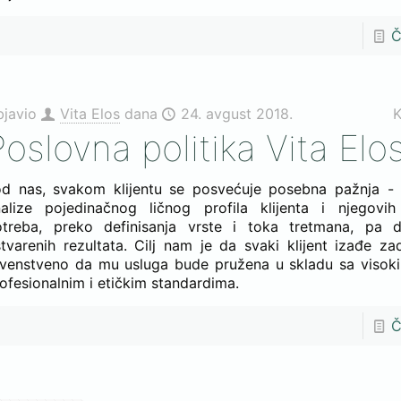
Č
bjavio
Vita Elos
dana
24. avgust 2018.
K
Poslovna politika Vita Elo
d nas, svakom klijentu se posvećuje posebna pažnja - 
alize pojedinačnog ličnog profila klijenta i njegovih 
otreba, preko definisanja vrste i toka tretmana, pa 
tvarenih rezultata. Cilj nam je da svaki klijent izađe zad
venstveno da mu usluga bude pružena u skladu sa visoki
ofesionalnim i etičkim standardima.
Č