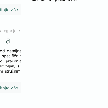
itajte više
ategorije
s-a
od detaljne
specifičnih
do praćenje
ovoljan, ali
m stručnim,
itajte više