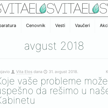
paratura
Cenovnik
Vesti
Vaučeri
Akci
avgust 2018
bjavio
Vita Elos
dana
31. avgust 2018.
K
Koje vaše probleme mož
uspešno da rešimo u na
Kabinetu