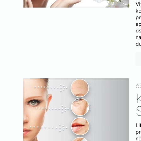
Vi
k
pr
a
os
na
du
O
Li
pr
ne