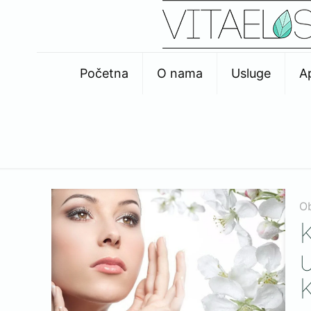
Početna
O nama
Usluge
A
O