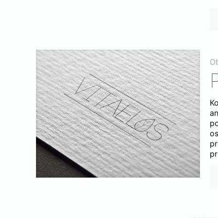
O
Ko
an
p
os
pr
pr