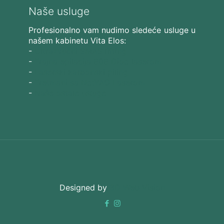
Naše usluge
Profesionalno vam nudimo sledeće usluge u
našem kabinetu Vita Elos:
-
Ultrazvučni SMAS lifting
-
Trajna epilacija 808 Diod laserom
-
Laserski karbonski piling
-
Tretmani sa Nd:YAG Laserom
-
Naše ostale usluge
Designed by
3D Web Vision