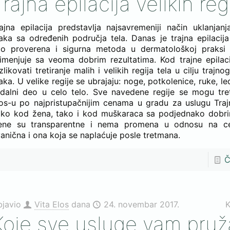
rajna epilacija velikih reg
ajna epilacija predstavlja najsavremeniji način uklanjanj
aka sa određenih područja tela. Danas je trajna epilacij
ao proverena i sigurna metoda u dermatološkoj praksi 
imenjuje sa veoma dobrim rezultatima. Kod trajne epila
zlikovati tretiranje malih i velikih regija tela u cilju trajno
aka. U velike regije se ubrajaju: noge, potkolenice, ruke, l
dalni deo u celo telo. Sve navedene regije se mogu tret
os-u po najpristupačnijim cenama u gradu za uslugu Trajn
ko kod žena, tako i kod muškaraca sa podjednako dobri
ene su transparentne i nema promena u odnosu na ce
anična i ona koja se naplaćuje posle tretmana.
Č
bjavio
Vita Elos
dana
24. novembar 2017.
K
Koje sve usluge vam pruž