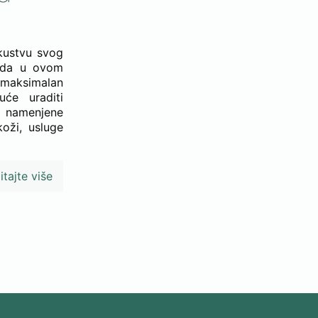
skustvu svog
rada u ovom
u maksimalan
će uraditi
e namenjene
koži, usluge
itajte više