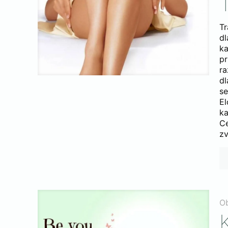
T
Tr
dl
k
pr
ra
dl
se
El
ka
C
zv
O