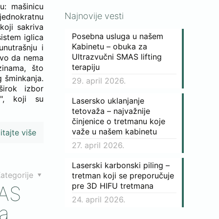
u: mašinicu
Najnovije vesti
 jednokratnu
oji sakriva
Posebna usluga u našem
sistem iglica
Kabinetu – obuka za
unutrašnju i
Ultrazvučni SMAS lifting
tovo da nema
terapiju
zinama, što
 šminkanja.
29. april 2026.
irok izbor
h", koji su
Lasersko uklanjanje
tetovaža – najvažnije
činjenice o tretmanu koje
važe u našem kabinetu
itajte više
27. april 2026.
Laserski karbonski piling –
ategorije
tretman koji se preporučuje
pre 3D HIFU tretmana
MAS
24. april 2026.
na