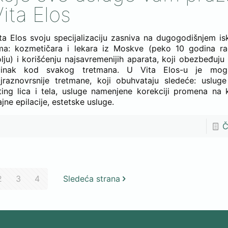
Vita Elos
ta Elos svoju specijalizaciju zasniva na dugogodišnjem i
ima: kozmetičara i lekara iz Moskve (peko 10 godina 
lju) i korišćenju najsavremenijih aparata, koji obezbeđuj
činak kod svakog tretmana. U Vita Elos-u je mogu
jraznovrsnije tretmane, koji obuhvataju sledeće: uslug
fting lica i tela, usluge namenjene korekciji promena na 
ajne epilacije, estetske usluge.
Č
2
3
4
Sledeća strana