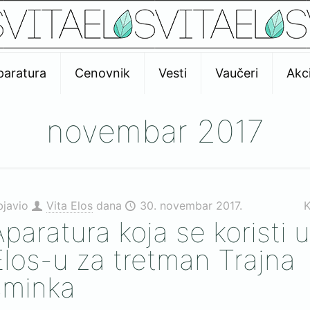
paratura
Cenovnik
Vesti
Vaučeri
Akci
novembar 2017
bjavio
Vita Elos
dana
30. novembar 2017.
K
Aparatura koja se koristi u
Elos-u za tretman Trajna
šminka