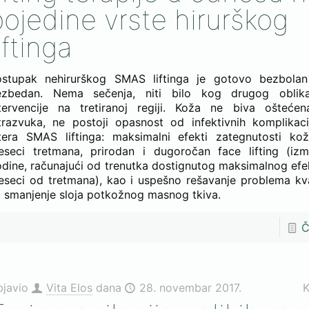
pojedine vrste hirurškog
iftinga
ostupak nehirurškog SMAS liftinga je gotovo bezbola
ezbedan. Nema sečenja, niti bilo kog drugog oblika
ntervencije na tretiranoj regiji. Koža ne biva ošteće
trazvuka, ne postoji opasnost od infektivnih komplikaci
ltera SMAS liftinga: maksimalni efekti zategnutosti k
eseci tretmana, prirodan i dugoročan face lifting (iz
dine, računajući od trenutka dostignutog maksimalnog ef
seci od tretmana), kao i uspešno rešavanje problema kva
 smanjenje sloja potkožnog masnog tkiva.
Č
bjavio
Vita Elos
dana
28. novembar 2017.
K