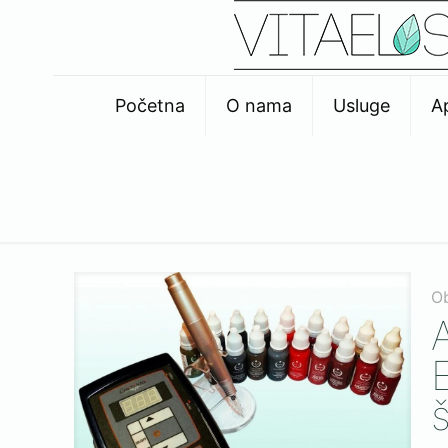
Početna
O nama
Usluge
A
O