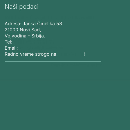
Naši podaci
Vita Elos
-
Kabinet za aparatnu kozmetiku
Adresa:
Janka Čmelika 53
21000
Novi Sad
,
Vojvodina
-
Srbija
.
Tel:
+381 65 201 21 10
Email:
kontakt@vitaelos.rs
Radno vreme strogo na
zakazivanje
!
Pravila korišćenja sajta