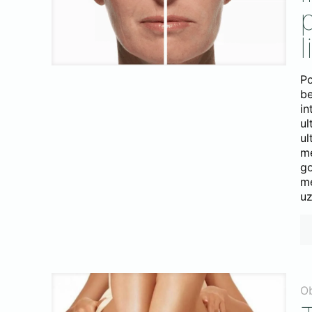
l
P
b
i
ul
u
m
go
me
uz
O