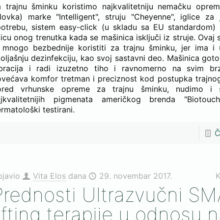
 trajnu šminku koristimo najkvalitetniju nemačku oprem
lovka) marke "Intelligent", struju "Cheyenne", iglice za
otrebu, sistem easy-click (u skladu sa EU standardom) k
licu onog trenutka kada se mašinica isključi iz struje. Ovaj 
 mnogo bezbednije koristiti za trajnu šminku, jer ima i 
oljašnju dezinfekciju, kao svoj sastavni deo. Mašinica go
ibracija i radi izuzetno tiho i ravnomerno na svim br
većava komfor tretman i preciznost kod postupka trajnog
ored vrhunske opreme za trajnu šminku, nudimo i š
ajkvalitetnijih pigmenata američkog brenda "Biotouc
rmatološki testirani.
Č
bjavio
Vita Elos
dana
29. novembar 2017.
K
Prednosti Ultrazvučni S
lifting terapije u odnosu 