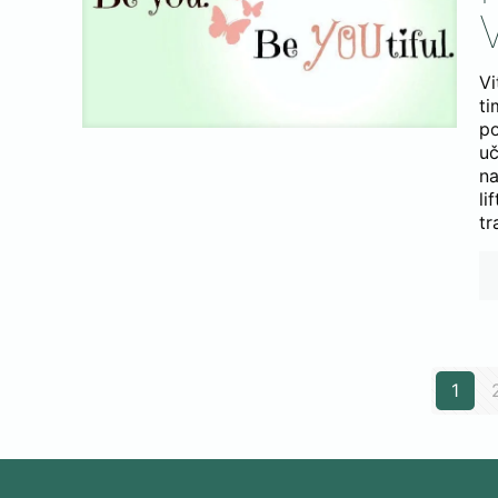
Vi
t
po
u
na
li
tr
1