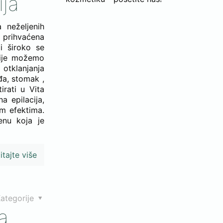
ija
a neželjenih
a prihvaćena
i široko se
cije možemo
g otklanjanja
eđa, stomak ,
irati u Vita
a epilacija,
m efektima.
nu koja je
itajte više
ategorije
a