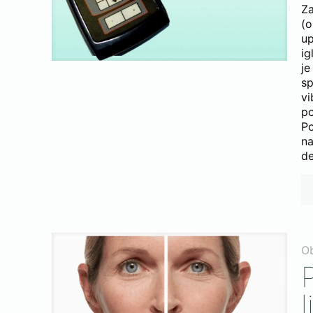
Za
(o
up
ig
je
sp
v
po
P
n
de
O