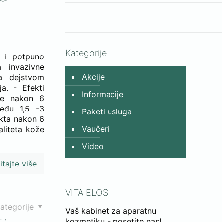
Kategorije
n i potpuno
 invazivne
Akcije
na dejstvom
ja. - Efekti
Informacije
ože nakon 6
među 1,5 -3
Paketi usluga
ekta nakon 6
Vaučeri
liteta kože
Video
itajte više
VITA ELOS
ategorije
Vaš kabinet za aparatnu
kozmetiku - posetite nas!