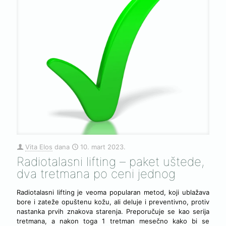
Vita Elos
dana
10. mart 2023.
Radiotalasni lifting – paket uštede,
dva tretmana po ceni jednog
Radiotalasni lifting je veoma popularan metod, koji ublažava
bore i zateže opuštenu kožu, ali deluje i preventivno, protiv
nastanka prvih znakova starenja. Preporučuje se kao serija
tretmana, a nakon toga 1 tretman mesečno kako bi se