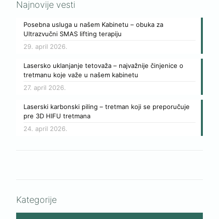
Najnovije vesti
Posebna usluga u našem Kabinetu – obuka za
Ultrazvučni SMAS lifting terapiju
29. april 2026.
Lasersko uklanjanje tetovaža – najvažnije činjenice o
tretmanu koje važe u našem kabinetu
27. april 2026.
Laserski karbonski piling – tretman koji se preporučuje
pre 3D HIFU tretmana
24. april 2026.
Kategorije