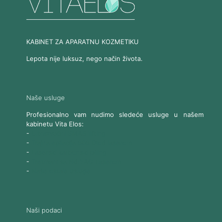
KABINET ZA APARATNU KOZMETIKU
Lepota nije luksuz, nego način života.
Naše usluge
Profesionalno vam nudimo sledeće usluge u našem
kabinetu Vita Elos:
-
Ultrazvučni SMAS lifting
-
Trajna epilacija 808 Diod laserom
-
Laserski karbonski piling
-
Tretmani sa Nd:YAG Laserom
-
Naše ostale usluge
Naši podaci