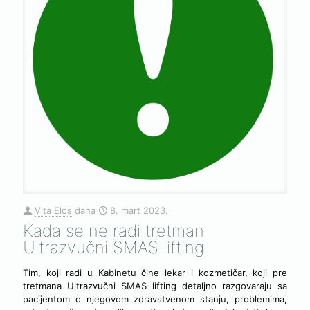
Vita Elos
dana
8. mart 2023.
Kada se ne radi tretman
Ultrazvučni SMAS lifting
Tim, koji radi u Kabinetu čine lekar i kozmetičar, koji pre
tretmana Ultrazvučni SMAS lifting detaljno razgovaraju sa
pacijentom o njegovom zdravstvenom stanju, problemima,