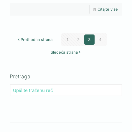
Čitajte više
Prethodna strana
1
2
3
4
Sledeća strana
Pretraga