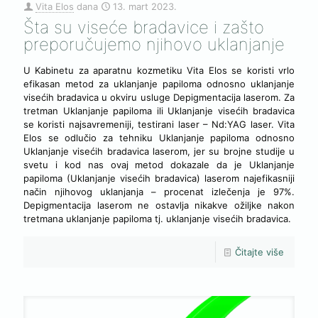
Vita Elos
dana
13. mart 2023.
Šta su viseće bradavice i zašto
preporučujemo njihovo uklanjanje
U Kabinetu za aparatnu kozmetiku Vita Elos se koristi vrlo
efikasan metod za uklanjanje papiloma odnosno uklanjanje
visećih bradavica u okviru usluge Depigmentacija laserom. Za
tretman Uklanjanje papiloma ili Uklanjanje visećih bradavica
se koristi najsavremeniji, testirani laser – Nd:YAG laser. Vita
Elos se odlučio za tehniku Uklanjanje papiloma odnosno
Uklanjanje visećih bradavica laserom, jer su brojne studije u
svetu i kod nas ovaj metod dokazale da je Uklanjanje
papiloma (Uklanjanje visećih bradavica) laserom najefikasniji
način njihovog uklanjanja – procenat izlečenja je 97%.
Depigmentacija laserom ne ostavlja nikakve ožiljke nakon
tretmana uklanjanje papiloma tj. uklanjanje visećih bradavica.
Čitajte više