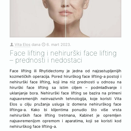
Vita Elos
dana
6. mart 2023.
Face lifting i nehirurški face lifting
– prednosti i nedostaci
Face lifting ili Rhytidectomy je jedna od najzastupljenijih
kozmetičkih operacija. Pored hirurškog face lifting-a postoji i
nehirurški face lifting, koji ima niz prednosti u odnosu na
hirurški face lifting sa istim ciljem – podmlađivanje i
uklanjanje bora. Nehirurški face lifting se bazira na primeni
najsavremenijih neinvazivnih tehnologija, koje koristi Vita
Elos u cilju pružanja usluga iz domena nehirurškog face
liftinga-a. Kako bi klijentima ponudio što više vrsta
nehirurških face lifting tretmana, Kabinet je opremljen
najsavremenijom opremom i aparatima, koji se koristi kod
nehirurškog face lifting-a.