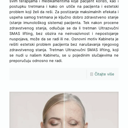
svim terapijama i medikamentima koje pacijent koristi, kao i
postupku tretmana i kako on utiče na pacijenta i estetski
problem koji želi da reši. Za postizanje maksimalnih efekata i
uspeha samog tretmana je ključno dobro zdravstveno stanje
(stanje imunološkog sistema) pacijenta. Tek nakon procene
zdravstvenog stanja, odlučuje se da li tretman Ultrazvučni
SMAS lifting, bez obzira na neinvazivnost i nepostojanje
nuspojava, može da se radi ili ne. Osnovni motiv Kabineta je
rešiti estetski problem pacijenta bez narušavanja njegovog
zdravstvenog stanja. Tretman Ultrazvučni SMAS lifting, koji
se nudi u našem Kabinetu, se u pojedinim slučajevima ne
preporučuju odnosno ne radi.
Čitajte više