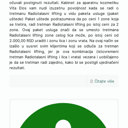
očuvali postignuti rezultati. Kabinet za aparatnu kozmetiku
Vita Elos vam nudi izuzetnu povoljnost kada se radi o
tretmanu Radiotalasni lifting u vidu paketa usluge (paket
uštede) Paket uštede podrazumeva da po ceni 1 zone koja
se tretira, radi tretman Radiotalasni lifting po istoj ceni za 2
zone. Ovaj paket usluga znači da se umesto tretmana
Radiotalasni lifting zone celog lica može, po istoj ceni od
2.000,00 RSD uraditi i zonu lica i zonu vrata. Na ovaj način se
izašlo u susret svim klijentima koji se odluče za tretman
Radiotalasni lifting, jer je ova kombinacija (istovremeni
tretman Radiotalasni lifting i lica i vrata) vezana i uobičajeno
je da se tretman radi zajedno, kako bi se postigli ujednačeni
rezultati.
Čitajte više