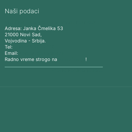
Naši podaci
Vita Elos
-
Kabinet za aparatnu kozmetiku
Adresa:
Janka Čmelika 53
21000
Novi Sad
,
Vojvodina
-
Srbija
.
Tel:
+381 65 201 21 10
Email:
kontakt@vitaelos.rs
Radno vreme strogo na
zakazivanje
!
Pravila korišćenja sajta