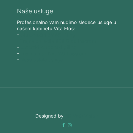
Naše usluge
Profesionalno vam nudimo sledeće usluge u
našem kabinetu Vita Elos:
-
Ultrazvučni SMAS lifting
-
Trajna epilacija 808 Diod laserom
-
Laserski karbonski piling
-
Tretmani sa Nd:YAG Laserom
-
Naše ostale usluge
Designed by
3D Web Vision