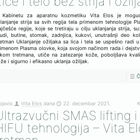
ice i telo bez strija i ožil
 Kabinetu za aparatnu kozmetiku Vita Elos je mogu
lanjanje strija sa svih regija tela primenom tehnologije P
jčešće regije, koje se tretiraju u cilju uklanjanja strija, su
udi, butine, stomak, zadnjica, kukovi, unutrašnji deo kole
etman Uklanjanje ožiljaka sa lica i tela se uspešno radi u
imenom Plasma olovke, koja svojom načinom rada i dejst
kom tretmana, utiče na zatezanje kože, poboljšava kvali
že i sigurno i efikasno uklanja ožiljak.
Č
bjavio
Vita Elos
dana
22. decembar 2021.
K
Ultrazvučni SMAS lifting 
HIFU tehnologija – Vita E