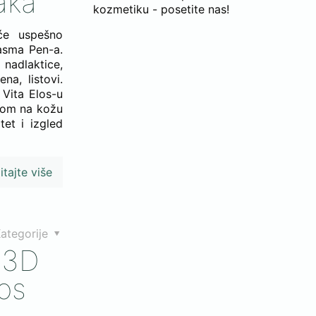
jaka
kozmetiku - posetite nas!
će uspešno
lasma Pen-a.
: nadlaktice,
na, listovi.
 Vita Elos-u
vom na kožu
tet i izgled
itajte više
ategorije
i 3D
los