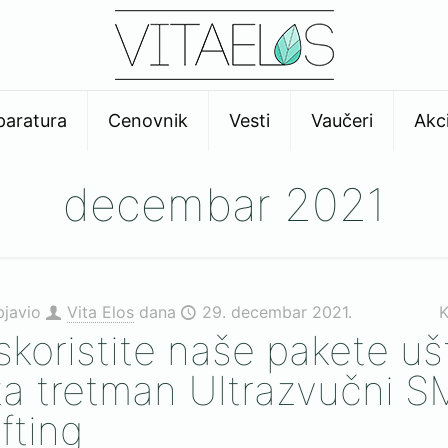
paratura
Cenovnik
Vesti
Vaučeri
Akci
decembar 2021
bjavio
Vita Elos
dana
29. decembar 2021.
K
Iskoristite naše pakete u
za tretman Ultrazvučni 
ifting