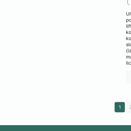
Ul
po
li
ko
k
sl
(
ma
li
1