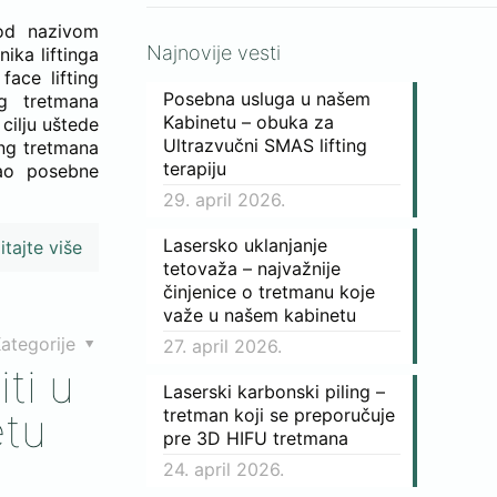
pod nazivom
Najnovije vesti
nika liftinga
face lifting
Posebna usluga u našem
g tretmana
Kabinetu – obuka za
cilju uštede
Ultrazvučni SMAS lifting
ing tretmana
terapiju
rao posebne
29. april 2026.
Lasersko uklanjanje
itajte više
tetovaža – najvažnije
činjenice o tretmanu koje
važe u našem kabinetu
ategorije
27. april 2026.
ti u
Laserski karbonski piling –
etu
tretman koji se preporučuje
pre 3D HIFU tretmana
24. april 2026.