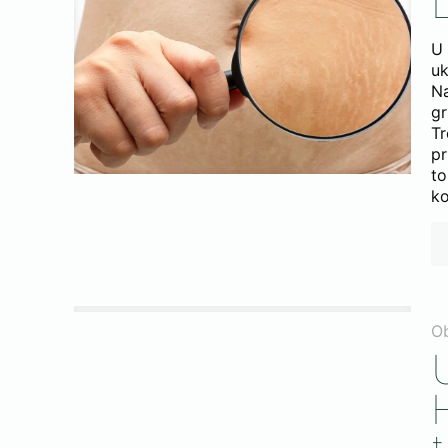
L
U
uk
Na
gr
Tr
pr
to
ko
O