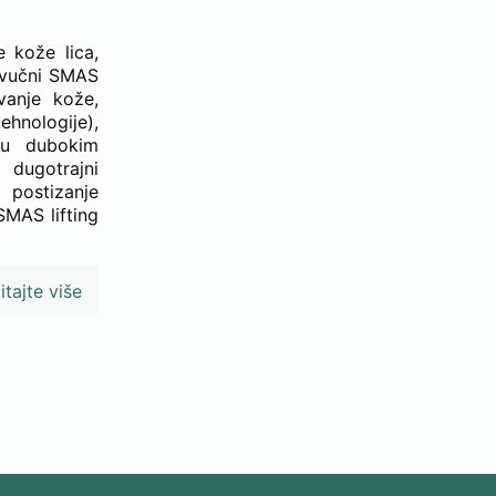
e kože lica,
azvučni SMAS
ivanje kože,
hnologije),
 u dubokim
 dugotrajni
 postizanje
SMAS lifting
itajte više