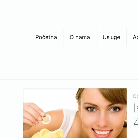
Početna
O nama
Usluge
A
O
l