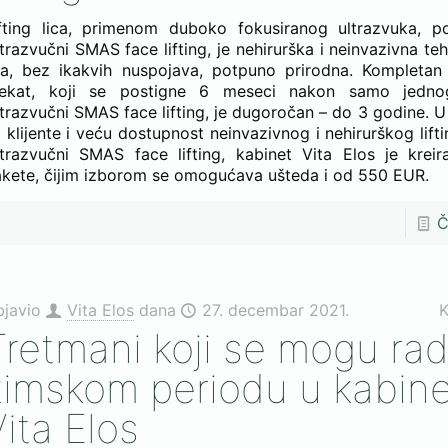
ifting lica, primenom duboko fokusiranog ultrazvuka, 
trazvučni SMAS face lifting, je nehirurška i neinvazivna teh
ca, bez ikakvih nuspojava, potpuno prirodna. Kompletan 
fekat, koji se postigne 6 meseci nakon samo jedno
trazvučni SMAS face lifting, je dugoročan – do 3 godine. U 
 klijente i veću dostupnost neinvazivnog i nehirurškog lift
trazvučni SMAS face lifting, kabinet Vita Elos je krei
kete, čijim izborom se omogućava ušteda i od 550 EUR.
Č
bjavio
Vita Elos
dana
27. decembar 2021.
K
Tretmani koji se mogu radi
zimskom periodu u kabin
Vita Elos