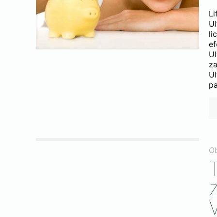
L
Ul
li
e
Ul
za
Ul
pa
O