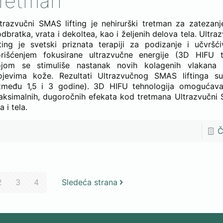
tretman
trazvučni SMAS lifting je nehirurški tretman za zatezanj
dbratka, vrata i dekoltea, kao i željenih delova tela. Ultr
fting je svetski priznata terapiji za podizanje i učvršć
rišćenjem fokusirane ultrazvučne energije (3D HIFU te
ojom se stimuliše nastanak novih kolagenih vlakana
ojevima kože. Rezultati Ultrazvučnog SMAS liftinga su
između 1,5 i 3 godine). 3D HIFU tehnologija omogućava
ksimalnih, dugoročnih efekata kod tretmana Ultrazvučni 
ca i tela.
Č
2
3
4
Sledeća strana