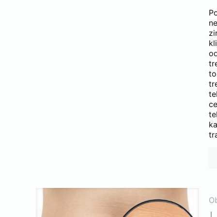
Po
n
zi
kl
o
tr
t
t
te
ce
te
ka
tr
O