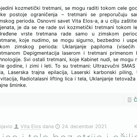
jedini kozmetički tretmani, se mogu raditi tokom cele go
eke postoje ograničenja – tretmani se preporučuju s
mskog perioda. Osnovni savet Vita Elos-a, a u cilju zaštite 
ijenata, je da se ne rade svi kozmetički tretmani tokom l
dređene vrste tretmana rade samo u zimskom period
etmane, koje nudimo, se mogu sigurno, bezbedno i uspeš
okom zimskog perioda: Uklanjanje papiloma (visećih 
retmanom Depigmentacija laserom i tretmani primenom
hnologije. Svi ostali tretmani, koje Kabinet nudi, se mogu r
le godine, i zimi i leti. To su tretmani: Ultrazvučni SMAS l
la, Laserska trajna epilacija, Laserski karbonski piling,
vitacija, Radiotalasni lifting lica i tela, Uklanjanje tetovaža
ajne šminke.
Č
bjavio
Vita Elos
dana
24. decembar 2021.
K