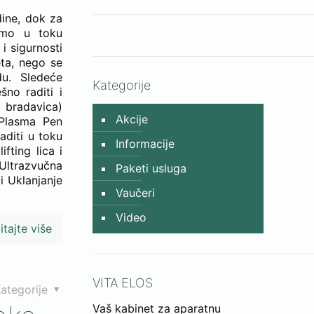
dine, dok za
amo u toku
i sigurnosti
eta, nego se
u. Sledeće
Kategorije
no raditi i
bradavica)
Akcije
 Plasma Pen
aditi u toku
Informacije
ifting lica i
 Ultrazvučna
Paketi usluga
 i Uklanjanje
Vaučeri
Video
itajte više
VITA ELOS
ategorije
Vaš kabinet za aparatnu