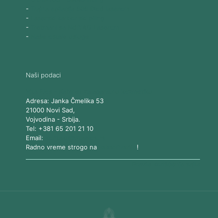
-
Trajna epilacija 808 Diod laserom
-
Laserski karbonski piling
-
Tretmani sa Nd:YAG Laserom
-
Naše ostale usluge
Naši podaci
Vita Elos
-
Kabinet za aparatnu kozmetiku
Adresa:
Janka Čmelika 53
21000
Novi Sad
,
Vojvodina
-
Srbija
.
Tel:
+381 65 201 21 10
Email:
kontakt@vitaelos.rs
Radno vreme strogo na
zakazivanje
!
Pravila korišćenja sajta