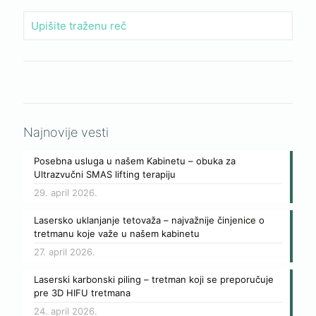
Najnovije vesti
Posebna usluga u našem Kabinetu – obuka za
Ultrazvučni SMAS lifting terapiju
29. april 2026.
Lasersko uklanjanje tetovaža – najvažnije činjenice o
tretmanu koje važe u našem kabinetu
27. april 2026.
Laserski karbonski piling – tretman koji se preporučuje
pre 3D HIFU tretmana
24. april 2026.