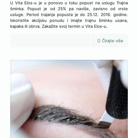
U Vita Elos-u je u ponovo u toku popust na uslugu Trajna
šminka. Popust je od 25% pa naviše, zavisno od vrste
usluge. Period trajanja popusta je do 25.12. 2016. godine.
Iskoristite akcijsku ponudu i imajte trajnu šminku usana,
kapaka ili obrva. Zakažite svoj termin u Vita Elos-u.
Čitajte više