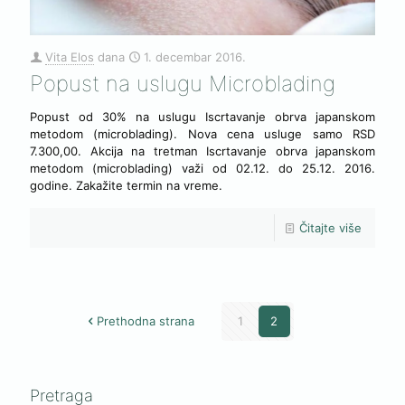
Vita Elos
dana
1. decembar 2016.
Popust na uslugu Microblading
Popust od 30% na uslugu Iscrtavanje obrva japanskom
metodom (microblading). Nova cena usluge samo RSD
7.300,00. Akcija na tretman Iscrtavanje obrva japanskom
metodom (microblading) važi od 02.12. do 25.12. 2016.
godine. Zakažite termin na vreme.
Čitajte više
Prethodna strana
1
2
Pretraga