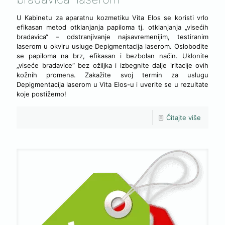
U Kabinetu za aparatnu kozmetiku Vita Elos se koristi vrlo
efikasan metod otklanjanja papiloma tj. otklanjanja „visećih
bradavica“ – odstranjivanje najsavremenijim, testiranim
laserom u okviru usluge Depigmentacija laserom. Oslobodite
se papiloma na brz, efikasan i bezbolan način. Uklonite
„viseće bradavice“ bez ožiljka i izbegnite dalje iritacije ovih
kožnih promena. Zakažite svoj termin za uslugu
Depigmentacija laserom u Vita Elos-u i uverite se u rezultate
koje postižemo!
Čitajte više