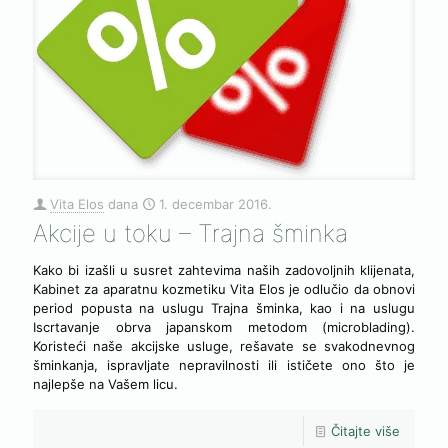
Vita Elos
dana
1. decembar 2016.
Akcije u toku – Trajna šminka
Kako bi izašli u susret zahtevima naših zadovoljnih klijenata,
Kabinet za aparatnu kozmetiku Vita Elos je odlučio da obnovi
period popusta na uslugu Trajna šminka, kao i na uslugu
Iscrtavanje obrva japanskom metodom (microblading).
Koristeći naše akcijske usluge, rešavate se svakodnevnog
šminkanja, ispravljate nepravilnosti ili ističete ono što je
najlepše na Vašem licu.
Čitajte više