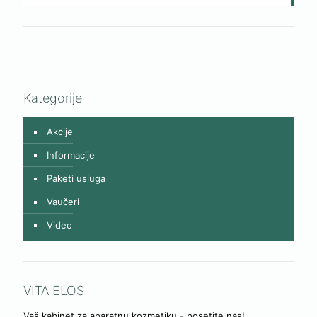
Kategorije
Akcije
Informacije
Paketi usluga
Vaučeri
Video
VITA ELOS
Vaš kabinet za aparatnu kozmetiku - posetite nas!