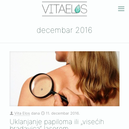
decembar 2016
Vita Elos
dana
11. decembar 2016.
Uklanjanje papiloma ili „visećih
bradavica“ laserom