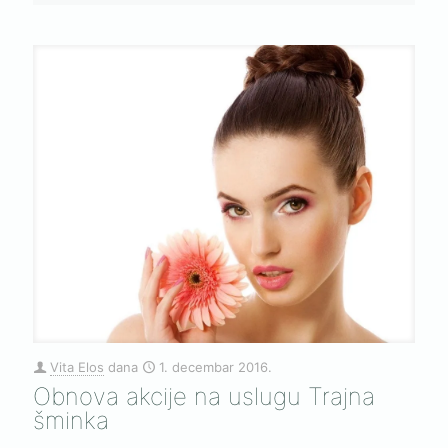
Vita Elos
dana
1. decembar 2016.
Obnova akcije na uslugu Trajna
šminka