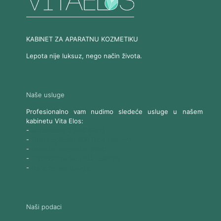
KABINET ZA APARATNU KOZMETIKU
Lepota nije luksuz, nego način života.
Naše usluge
Profesionalno vam nudimo sledeće usluge u našem
kabinetu Vita Elos:
-
Ultrazvučni SMAS lifting
-
Trajna epilacija 808 Diod laserom
-
Laserski karbonski piling
-
Tretmani sa Nd:YAG Laserom
-
Naše ostale usluge
Naši podaci