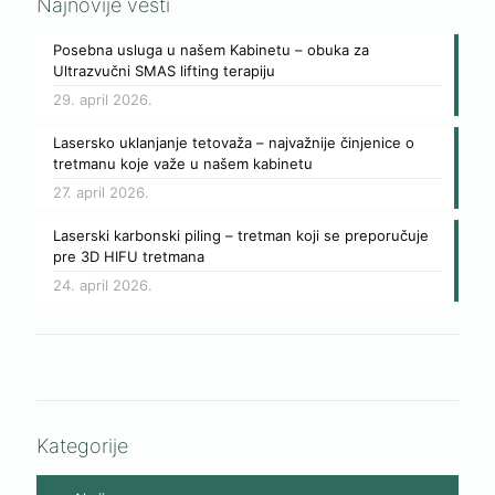
Najnovije vesti
Posebna usluga u našem Kabinetu – obuka za
Ultrazvučni SMAS lifting terapiju
29. april 2026.
Lasersko uklanjanje tetovaža – najvažnije činjenice o
tretmanu koje važe u našem kabinetu
27. april 2026.
Laserski karbonski piling – tretman koji se preporučuje
pre 3D HIFU tretmana
24. april 2026.
Kategorije