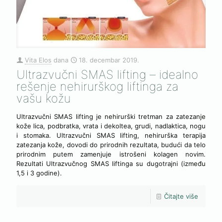
Vita Elos
dana
18. decembar 2019.
Ultrazvučni SMAS lifting – idealno
rešenje nehirurškog liftinga za
vašu kožu
Ultrazvučni SMAS lifting je nehirurški tretman za zatezanje
kože lica, podbratka, vrata i dekoltea, grudi, nadlaktica, nogu
i stomaka. Ultrazvučni SMAS lifting, nehirurška terapija
zatezanja kože, dovodi do prirodnih rezultata, budući da telo
prirodnim putem zamenjuje istrošeni kolagen novim.
Rezultati Ultrazvučnog SMAS liftinga su dugotrajni (između
1,5 i 3 godine).
Čitajte više