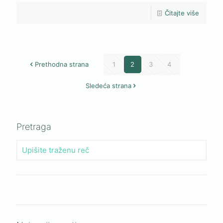
Čitajte više
Prethodna strana
1
2
3
4
Sledeća strana
Pretraga