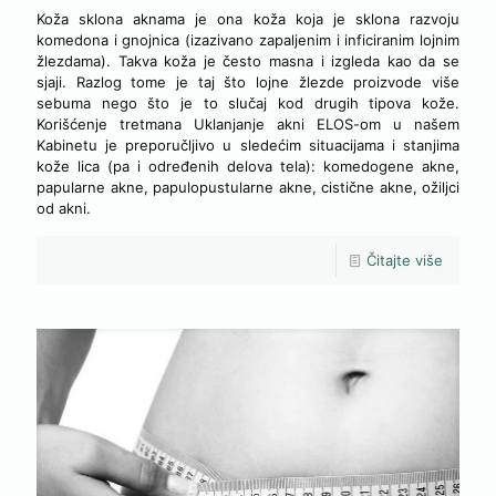
Koža sklona aknama je ona koža koja je sklona razvoju
komedona i gnojnica (izazivano zapaljenim i inficiranim lojnim
žlezdama). Takva koža je često masna i izgleda kao da se
sjaji. Razlog tome je taj što lojne žlezde proizvode više
sebuma nego što je to slučaj kod drugih tipova kože.
Korišćenje tretmana Uklanjanje akni ELOS-om u našem
Kabinetu je preporučljivo u sledećim situacijama i stanjima
kože lica (pa i određenih delova tela): komedogene akne,
papularne akne, papulopustularne akne, cistične akne, ožiljci
od akni.
Čitajte više