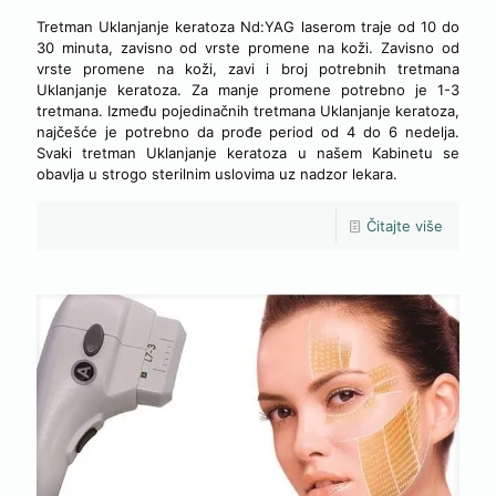
Tretman Uklanjanje keratoza Nd:YAG laserom traje od 10 do
30 minuta, zavisno od vrste promene na koži. Zavisno od
vrste promene na koži, zavi i broj potrebnih tretmana
Uklanjanje keratoza. Za manje promene potrebno je 1-3
tretmana. Između pojedinačnih tretmana Uklanjanje keratoza,
najčešće je potrebno da prođe period od 4 do 6 nedelja.
Svaki tretman Uklanjanje keratoza u našem Kabinetu se
obavlja u strogo sterilnim uslovima uz nadzor lekara.
Čitajte više