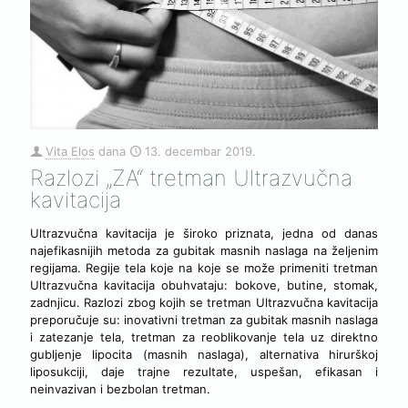
Vita Elos
dana
13. decembar 2019.
Razlozi „ZA“ tretman Ultrazvučna
kavitacija
Ultrazvučna kavitacija je široko priznata, jedna od danas
najefikasnijih metoda za gubitak masnih naslaga na željenim
regijama. Regije tela koje na koje se može primeniti tretman
Ultrazvučna kavitacija obuhvataju: bokove, butine, stomak,
zadnjicu. Razlozi zbog kojih se tretman Ultrazvučna kavitacija
preporučuje su: inovativni tretman za gubitak masnih naslaga
i zatezanje tela, tretman za reoblikovanje tela uz direktno
gubljenje lipocita (masnih naslaga), alternativa hirurškoj
liposukciji, daje trajne rezultate, uspešan, efikasan i
neinvazivan i bezbolan tretman.