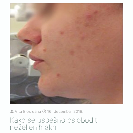
Vita Elos
dana
16. decembar 2019.
Kako se uspešno osloboditi
neželjenih akni